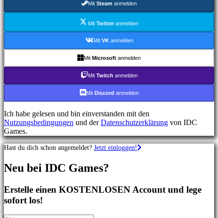
Mit
Steam
anmelden
Shooterspiele
Rennspiele
Gelegenheitsspiele
Mit
Twitter
anmelden
Indie
spiele
Mit
VK
anmelden
Simulationsspiele
Rätselspiele
Mit
Microsoft
anmelden
Kampfspiele
Demos
Mit
Twitch
anmelden
Mit
Discord
anmelden
Gemeinschaft
Ich habe gelesen und bin einverstanden mit den
Nutzungsbedingungen
und der
Datenschutzerklärung
von IDC
Gameplay
Games.
In-
Game
Hast du dich schon angemeldet?
Jetzt einloggen!
Events
Neuigkeiten
Neu bei IDC Games?
Media
Guides
Foren
Erstelle einen KOSTENLOSEN Account und lege
IDC
sofort los!
Gifts
IDC