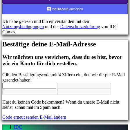
FR
HR
Mit
Discord
anmelden
IT
JA
Ich habe gelesen und bin einverstanden mit den
KO
Nutzungsbedingungen
und der
Datenschutzerklärung
von IDC
NL
Games.
NO
PL
Bestätige deine E-Mail-Adresse
PT
RO
RU
Wir möchten uns versichern, dass du es bist, bevor
SR
wir ein Konto für dich erstellen.
SV
TH
Gib den Bestätigungscode mit 4 Ziffern ein, den wir dir per E-Mail
TR
gesendet haben:
UK
VI
ZH
Hast du keinen Code bekommen? Wenn du unsere E-Mail nicht
Das
siehst, schau mal im Spam nach.
Spiel
Code erneut senden
E-Mail ändern
Das
IDC