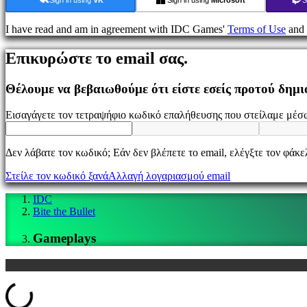
Παιχνίδι
I have read and am in agreement with IDC Games'
Terms of Use
and
Εκδηλώσεις
εντός
Επικυρώστε το email σας.
παιχνιδιού
Νέα
Μέσα
Θέλουμε να βεβαιωθούμε ότι είστε εσείς προτού δημ
Μαζικής
Ενημέρωσης
Εισαγάγετε τον τετραψήφιο κωδικό επαλήθευσης που στείλαμε μέσω
Οδηγοί
Φόρουμ
IDC
Δεν λάβατε τον κωδικό; Εάν δεν βλέπετε το email, ελέγξτε τον φάκ
Gifts
IDC
Στείλε τον κωδικό ξανά
Αλλαγή λογαριασμού email
Plays
Υποστήριξη
IDC
FAQ
Bite the Bullet
Gameplays
Λογαριασμός
Loading...
Εγγραφείτε
Σύνδεση
Ξεχάσατε