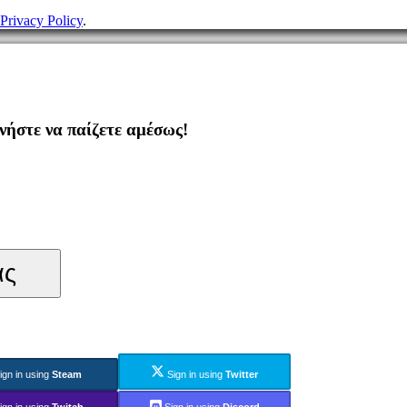
Privacy Policy
.
ήστε να παίζετε αμέσως!
ας
ign in using
Steam
Sign in using
Twitter
ign in using
Twitch
Sign in using
Discord