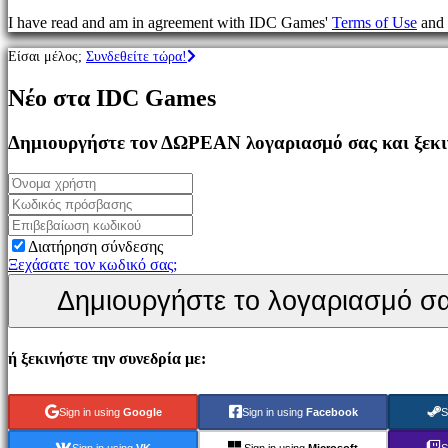
Παιχνίδια
I have read and am in agreement with IDC Games'
Terms of Use
and
MMO
Παιχνίδια
Είσαι μέλος;
Συνδεθείτε τώρα!
RPG
Παιχνίδια
Νέο στα IDC Games
Σπορ
Παιχνίδια
Σκοποβολής
Δημιουργήστε τον ΔΩΡΕΑΝ λογαριασμό σας και ξεκιν
Racing
games
Casual
games
Indie
games
Διατήρηση σύνδεσης
Simulation
Ξεχάσατε τον κωδικό σας;
games
Δημιουργήστε το λογαριασμό σ
Puzzle
games
Fighting
games
ή ξεκινήστε την συνεδρία με:
Παρουσιάσεις
Sign in using
Google
Sign in using
Facebook
S
Κοινότητα
Sign in using
VK
Sign in using
Microsoft
S