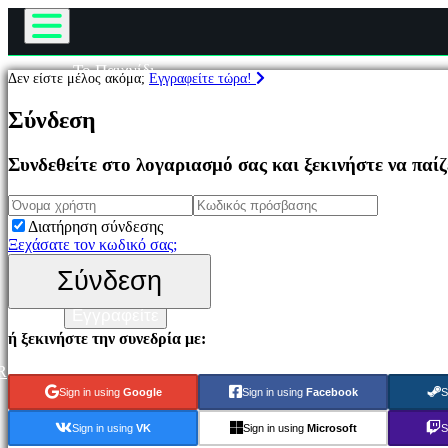
Το Παιχνίδι
Δεν είστε μέλος ακόμα;
Εγγραφείτε τώρα!
Παιχνίδι
Παιχνίδια
Εκδηλώσεις εντός παιχνιδιού
Σύνδεση
Νέα
Μέσα Μαζικής Ενημέρωσης
Επιλεγμένο
Συνδεθείτε στο λογαριασμό σας και ξεκινήστε να παί
Οδηγοί
Νέα
Υποστήριξη
παιχνίδια
Φόρουμ
Παιχνίδια
Διατήρηση σύνδεσης
να
Κατάστημα
Ξεχάσατε τον κωδικό σας;
παίξετε
δωρεάν
Σύνδεση
Σύνδεση
Κατηγορίες
Εγγραφείτε
ή ξεκινήστε την συνεδρία με:
Παιχνίδια
δράσης
R
Παιχνίδια
Sign in using
Google
Sign in using
Facebook
S
Στρατιγικής
Παιχνίδια
Sign in using
VK
Sign in using
Microsoft
S
Περιπέτειας