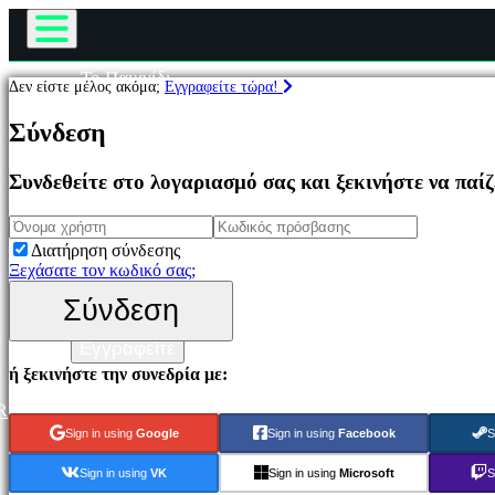
Το Παιχνίδι
Δεν είστε μέλος ακόμα;
Εγγραφείτε τώρα!
Παιχνίδι
Παιχνίδια
Εκδηλώσεις εντός παιχνιδιού
Σύνδεση
Νέα
Μέσα Μαζικής Ενημέρωσης
Επιλεγμένο
Συνδεθείτε στο λογαριασμό σας και ξεκινήστε να παί
Οδηγοί
Νέα
Υποστήριξη
παιχνίδια
Φόρουμ
Παιχνίδια
Διατήρηση σύνδεσης
να
Κατάστημα
Ξεχάσατε τον κωδικό σας;
παίξετε
δωρεάν
Σύνδεση
Σύνδεση
Κατηγορίες
Εγγραφείτε
ή ξεκινήστε την συνεδρία με:
Παιχνίδια
δράσης
R
Παιχνίδια
Sign in using
Google
Sign in using
Facebook
S
Στρατιγικής
Παιχνίδια
Sign in using
VK
Sign in using
Microsoft
S
Περιπέτειας