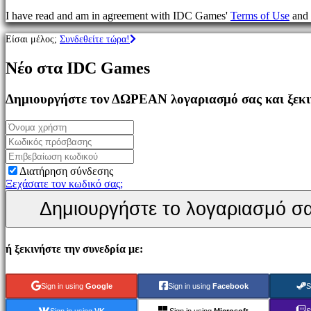
Παιχνίδια
I have read and am in agreement with IDC Games'
Terms of Use
and
MMO
Παιχνίδια
Είσαι μέλος;
Συνδεθείτε τώρα!
RPG
Παιχνίδια
Νέο στα IDC Games
Σπορ
Παιχνίδια
Σκοποβολής
Δημιουργήστε τον ΔΩΡΕΑΝ λογαριασμό σας και ξεκιν
Racing
games
Casual
games
Indie
games
Διατήρηση σύνδεσης
Simulation
Ξεχάσατε τον κωδικό σας;
games
Δημιουργήστε το λογαριασμό σ
Puzzle
games
Fighting
games
ή ξεκινήστε την συνεδρία με:
Παρουσιάσεις
Sign in using
Google
Sign in using
Facebook
S
Κοινότητα
Sign in using
VK
Sign in using
Microsoft
S