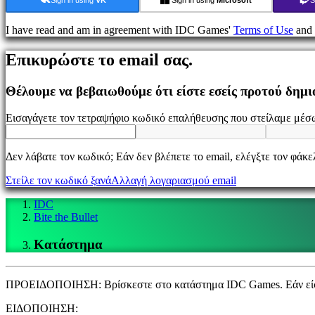
Παιχνίδι
I have read and am in agreement with IDC Games'
Terms of Use
and
Εκδηλώσεις
εντός
Επικυρώστε το email σας.
παιχνιδιού
Νέα
Μέσα
Θέλουμε να βεβαιωθούμε ότι είστε εσείς προτού δημ
Μαζικής
Ενημέρωσης
Εισαγάγετε τον τετραψήφιο κωδικό επαλήθευσης που στείλαμε μέσω
Οδηγοί
Φόρουμ
IDC
Δεν λάβατε τον κωδικό; Εάν δεν βλέπετε το email, ελέγξτε τον φάκ
Gifts
IDC
Στείλε τον κωδικό ξανά
Αλλαγή λογαριασμού email
Plays
Υποστήριξη
IDC
FAQ
Bite the Bullet
Κατάστημα
Λογαριασμός
Εγγραφείτε
ΠΡΟΕΙΔΟΠΟΙΗΣΗ: Βρίσκεστε στο κατάστημα IDC Games. Εάν είστε 
Σύνδεση
Ξεχάσατε
ΕΙΔΟΠΟΙΗΣΗ: