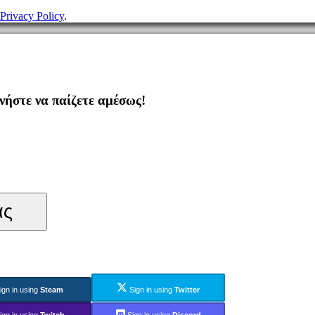
Privacy Policy
.
ήστε να παίζετε αμέσως!
ας
ign in using
Steam
Sign in using
Twitter
ign in using
Twitch
Sign in using
Discord