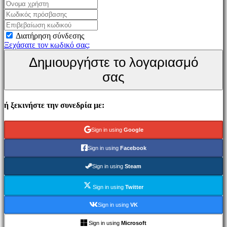
Παιχνίδι
Εκδηλώσεις
εντός
Διατήρηση σύνδεσης
παιχνιδιού
Ξεχάσατε τον κωδικό σας;
Νέα
Δημιουργήστε το λογαριασμό
Μέσα
Μαζικής
σας
Ενημέρωσης
Οδηγοί
Φόρουμ
ή ξεκινήστε την συνεδρία με:
IDC
Gifts
IDC
Sign in using
Google
Plays
Υποστήριξη
Sign in using
Facebook
FAQ
Sign in using
Steam
Λογαριασμός
Sign in using
Twitter
Εγγραφείτε
Sign in using
VK
Σύνδεση
Ξεχάσατε
Sign in using
Microsoft