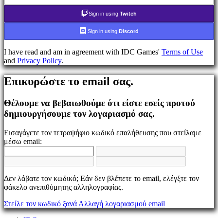
τον
κωδικό
Sign in using
Twitch
σας;
Sign in using
Discord
Αλλαγή
γλώσσας
I have read and am in agreement with IDC Games'
Terms of Use
and
Privacy Policy
.
AR
BS
Επικυρώστε το email σας.
CS
DA
DE
Θέλουμε να βεβαιωθούμε ότι είστε εσείς προτού
EL
δημιουργήσουμε τον λογαριασμό σας.
EN
ES
Εισαγάγετε τον τετραψήφιο κωδικό επαλήθευσης που στείλαμε
FI
μέσω email:
FR
HR
IT
JA
Δεν λάβατε τον κωδικό; Εάν δεν βλέπετε το email, ελέγξτε τον
KO
φάκελο ανεπιθύμητης αλληλογραφίας.
NL
NO
Στείλε τον κωδικό ξανά
Αλλαγή λογαριασμού email
PL
PT