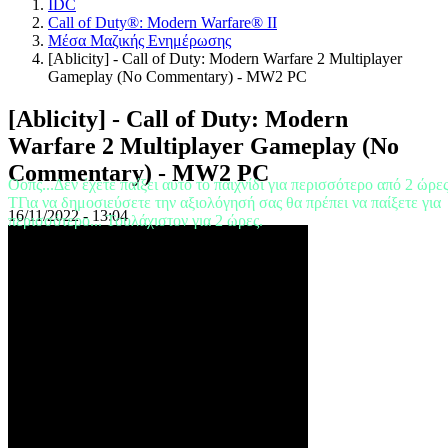
IDC
RO
Call of Duty®: Modern Warfare® II
RU
Μέσα Μαζικής Ενημέρωσης
SR
[Ablicity] - Call of Duty: Modern Warfare 2 Multiplayer
SV
Gameplay (No Commentary) - MW2 PC
TH
TR
[Ablicity] - Call of Duty: Modern
UK
VI
Warfare 2 Multiplayer Gameplay (No
ZH
Commentary) - MW2 PC
Οοπς...Δεν έχετε παίξει αυτο το παιχνίδι για περισσότερο από 2 ώρε
TΓια να δημοσιεύσετε την αξιολόγησή σας θα πρέπει να παίξετε για
Το
16/11/2022 - 13:04
περισσότερο... Τουλάχιστον για 2 ώρες.
Παιχνίδι
Το
Παιχνίδι
Παιχνίδι
Εκδηλώσεις
εντός
παιχνιδιού
Νέα
Μέσα
Μαζικής
Ενημέρωσης