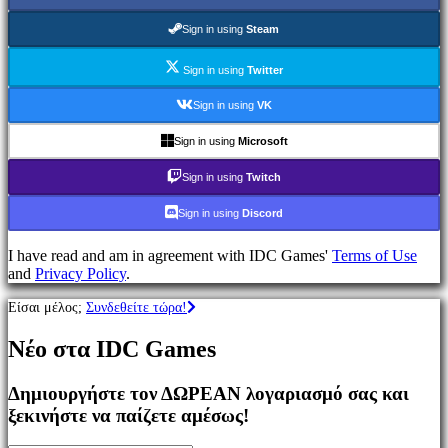
Παιχνίδια
MMO
Sign in using
Steam
Παιχνίδια
RPG
Sign in using
Twitter
Παιχνίδια
Σπορ
Sign in using
VK
Παιχνίδια
Σκοποβολής
Sign in using
Microsoft
Racing
games
Sign in using
Twitch
Casual
games
Sign in using
Discord
Indie
games
I have read and am in agreement with IDC Games'
Terms of Use
Simulation
and
Privacy Policy
.
games
Puzzle
Είσαι μέλος;
Συνδεθείτε τώρα!
games
Fighting
Νέο στα IDC Games
games
Παρουσιάσεις
Δημιουργήστε τον ΔΩΡΕΑΝ λογαριασμό σας και
ξεκινήστε να παίζετε αμέσως!
Κοινότητα