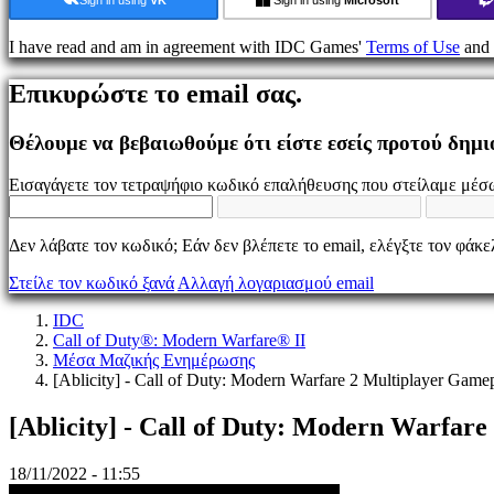
Παιχνίδι
I have read and am in agreement with IDC Games'
Terms of Use
and
Εκδηλώσεις
εντός
Επικυρώστε το email σας.
παιχνιδιού
Νέα
Μέσα
Θέλουμε να βεβαιωθούμε ότι είστε εσείς προτού δημ
Μαζικής
Ενημέρωσης
Εισαγάγετε τον τετραψήφιο κωδικό επαλήθευσης που στείλαμε μέσω
Οδηγοί
Φόρουμ
IDC
Δεν λάβατε τον κωδικό; Εάν δεν βλέπετε το email, ελέγξτε τον φάκ
Gifts
IDC
Στείλε τον κωδικό ξανά
Αλλαγή λογαριασμού email
Plays
Υποστήριξη
IDC
FAQ
Call of Duty®: Modern Warfare® II
Μέσα Μαζικής Ενημέρωσης
[Ablicity] - Call of Duty: Modern Warfare 2 Multiplayer G
Λογαριασμός
[Ablicity] - Call of Duty: Modern Warfa
Εγγραφείτε
Σύνδεση
18/11/2022 - 11:55
Ξεχάσατε