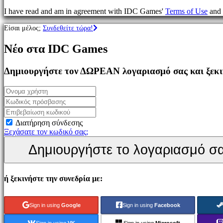
Παιχνίδια
I have read and am in agreement with IDC Games'
Terms of Use
and
MMO
Παιχνίδια
Είσαι μέλος;
Συνδεθείτε τώρα!
RPG
Παιχνίδια
Νέο στα IDC Games
Σπορ
Παιχνίδια
Σκοποβολής
Δημιουργήστε τον ΔΩΡΕΑΝ λογαριασμό σας και ξεκιν
Racing
games
Casual
games
Indie
games
Διατήρηση σύνδεσης
Simulation
Ξεχάσατε τον κωδικό σας;
games
Δημιουργήστε το λογαριασμό σ
Puzzle
games
Fighting
games
ή ξεκινήστε την συνεδρία με:
Παρουσιάσεις
Sign in using
Google
Sign in using
Facebook
Κοινότητα
Sign in using
VK
Sign in using
Microsoft