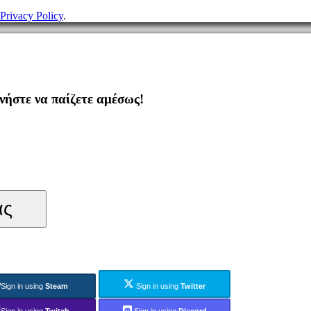
Privacy Policy
.
ήστε να παίζετε αμέσως!
ας
Sign in using
Steam
Sign in using
Twitter
Sign in using
Twitch
Sign in using
Discord