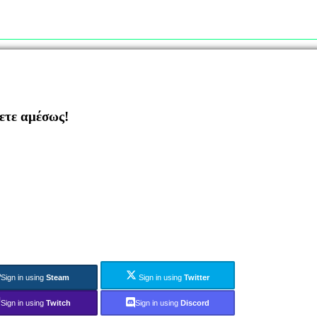
ζετε αμέσως!
Sign in using
Steam
Sign in using
Twitter
Sign in using
Twitch
Sign in using
Discord