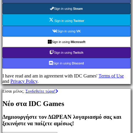
Παιχνίδια
MMO
Sign in using
Steam
Παιχνίδια
RPG
Sign in using
Twitter
Παιχνίδια
Σπορ
Sign in using
VK
Παιχνίδια
Σκοποβολής
Sign in using
Microsoft
Racing
games
Sign in using
Twitch
Casual
games
Sign in using
Discord
Indie
games
I have read and am in agreement with IDC Games'
Terms of Use
Simulation
and
Privacy Policy
.
games
Puzzle
Είσαι μέλος;
Συνδεθείτε τώρα!
games
Fighting
Νέο στα IDC Games
games
Παρουσιάσεις
Δημιουργήστε τον ΔΩΡΕΑΝ λογαριασμό σας και
ξεκινήστε να παίζετε αμέσως!
Κοινότητα