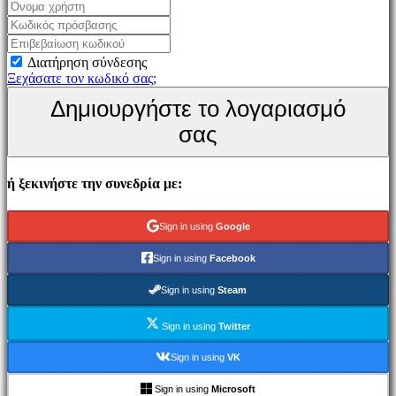
Παιχνίδι
Εκδηλώσεις
εντός
Διατήρηση σύνδεσης
παιχνιδιού
Ξεχάσατε τον κωδικό σας;
Νέα
Δημιουργήστε το λογαριασμό
Μέσα
Μαζικής
σας
Ενημέρωσης
Οδηγοί
Φόρουμ
ή ξεκινήστε την συνεδρία με:
IDC
Gifts
IDC
Sign in using
Google
Plays
Υποστήριξη
Sign in using
Facebook
FAQ
Sign in using
Steam
Λογαριασμός
Sign in using
Twitter
Εγγραφείτε
Sign in using
VK
Σύνδεση
Ξεχάσατε
Sign in using
Microsoft