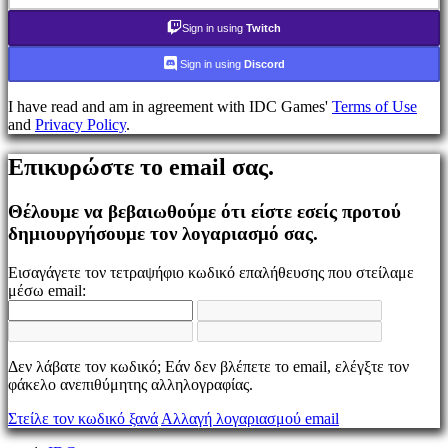
τον
κωδικό
Sign in using
Twitch
σας;
Sign in using
Discord
Αλλαγή
γλώσσας
I have read and am in agreement with IDC Games'
Terms of Use
and
Privacy Policy
.
AR
BS
Επικυρώστε το email σας.
CS
DA
DE
Θέλουμε να βεβαιωθούμε ότι είστε εσείς προτού
EL
δημιουργήσουμε τον λογαριασμό σας.
EN
ES
Εισαγάγετε τον τετραψήφιο κωδικό επαλήθευσης που στείλαμε
FI
μέσω email:
FR
HR
IT
JA
Δεν λάβατε τον κωδικό; Εάν δεν βλέπετε το email, ελέγξτε τον
KO
φάκελο ανεπιθύμητης αλληλογραφίας.
NL
NO
Στείλε τον κωδικό ξανά
Αλλαγή λογαριασμού email
PL
PT