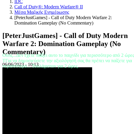
IDC
RO
Call of Duty®: Modern Warfare® II
RU
Μέσα Μαζικής Ενημέρωσης
SR
[PeterJustGames] - Call of Duty Modern Warfare 2:
SV
Domination Gameplay (No Commentary)
TH
TR
[PeterJustGames] - Call of Duty Modern
UK
VI
Warfare 2: Domination Gameplay (No
ZH
Commentary)
Οοπς...Δεν έχετε παίξει αυτο το παιχνίδι για περισσότερο από 2 ώρε
TΓια να δημοσιεύσετε την αξιολόγησή σας θα πρέπει να παίξετε για
Το
06/06/2023 - 10:13
περισσότερο... Τουλάχιστον για 2 ώρες.
Παιχνίδι
Το
Παιχνίδι
Παιχνίδι
Εκδηλώσεις
εντός
παιχνιδιού
Νέα
Μέσα
Μαζικής
Ενημέρωσης