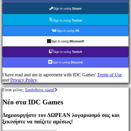
Παιχνίδια
MMO
Sign in using
Steam
Παιχνίδια
RPG
Sign in using
Twitter
Παιχνίδια
Σπορ
Sign in using
VK
Παιχνίδια
Σκοποβολής
Sign in using
Microsoft
Racing
games
Sign in using
Twitch
Casual
games
Sign in using
Discord
Indie
games
I have read and am in agreement with IDC Games'
Terms of Use
Simulation
and
Privacy Policy
.
games
Puzzle
Είσαι μέλος;
Συνδεθείτε τώρα!
games
Fighting
Νέο στα IDC Games
games
Παρουσιάσεις
Δημιουργήστε τον ΔΩΡΕΑΝ λογαριασμό σας και
ξεκινήστε να παίζετε αμέσως!
Κοινότητα