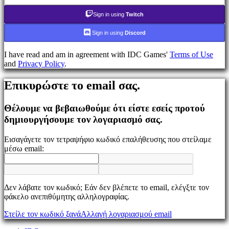
τον
κωδικό
Sign in using
Twitch
σας;
Sign in using
Discord
Αλλαγή
γλώσσας
I have read and am in agreement with IDC Games'
Terms of Use
and
Privacy Policy
.
AR
BS
Επικυρώστε το email σας.
CS
DA
DE
Θέλουμε να βεβαιωθούμε ότι είστε εσείς προτού
EL
δημιουργήσουμε τον λογαριασμό σας.
EN
ES
Εισαγάγετε τον τετραψήφιο κωδικό επαλήθευσης που στείλαμε
FI
μέσω email:
FR
HR
IT
JA
Δεν λάβατε τον κωδικό; Εάν δεν βλέπετε το email, ελέγξτε τον
KO
φάκελο ανεπιθύμητης αλληλογραφίας.
NL
NO
Στείλε τον κωδικό ξανά
Αλλαγή λογαριασμού email
PL
PT