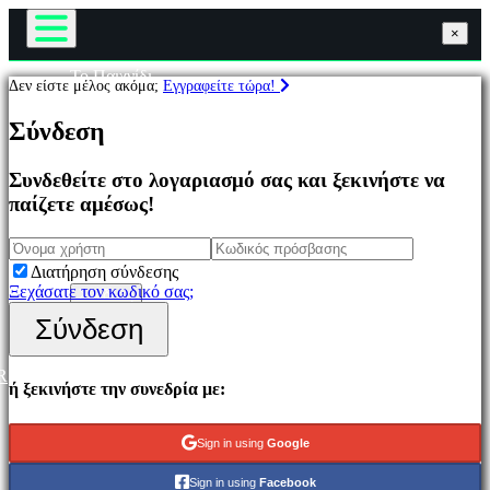
×
×
×
Το Παιχνίδι
Δεν είστε μέλος ακόμα;
Εγγραφείτε τώρα!
Παιχνίδι
Παιχνίδια
Εκδηλώσεις εντός παιχνιδιού
Σύνδεση
Νέα
Μέσα Μαζικής Ενημέρωσης
Επιλεγμένο
Οδηγοί
Συνδεθείτε στο λογαριασμό σας και ξεκινήστε να
Νέα
Υποστήριξη
παίζετε αμέσως!
παιχνίδια
Φόρουμ
Παιχνίδια
Κατάστημα
να
παίξετε
Διατήρηση σύνδεσης
δωρεάν
Ξεχάσατε τον κωδικό σας;
Σύνδεση
Εγγραφείτε
Σύνδεση
Κατηγορίες
R
Παιχνίδια
ή ξεκινήστε την συνεδρία με:
δράσης
Παιχνίδια
Στρατιγικής
Sign in using
Google
Παιχνίδια
Περιπέτειας
Sign in using
Facebook