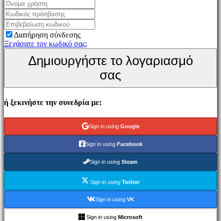
Παιχνίδι
Εκδηλώσεις
εντός
Διατήρηση σύνδεσης
παιχνιδιού
Ξεχάσατε τον κωδικό σας;
Νέα
Δημιουργήστε το λογαριασμό
Μέσα
Μαζικής
σας
Ενημέρωσης
Οδηγοί
Φόρουμ
ή ξεκινήστε την συνεδρία με:
IDC
Gifts
IDC
Sign in using
Google
Plays
Υποστήριξη
Sign in using
Facebook
FAQ
Sign in using
Steam
Λογαριασμός
Sign in using
Twitter
Εγγραφείτε
Sign in using
VK
Σύνδεση
Ξεχάσατε
Sign in using
Microsoft