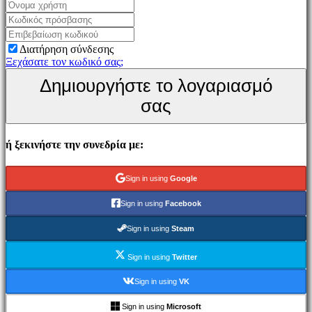
Παιχνίδι
Εκδηλώσεις
εντός
Διατήρηση σύνδεσης
παιχνιδιού
Ξεχάσατε τον κωδικό σας;
Νέα
Δημιουργήστε το λογαριασμό
Μέσα
Μαζικής
σας
Ενημέρωσης
Οδηγοί
Φόρουμ
ή ξεκινήστε την συνεδρία με:
IDC
Gifts
IDC
Sign in using
Google
Plays
Υποστήριξη
Sign in using
Facebook
FAQ
Sign in using
Steam
Λογαριασμός
Sign in using
Twitter
Εγγραφείτε
Sign in using
VK
Σύνδεση
Ξεχάσατε
Sign in using
Microsoft