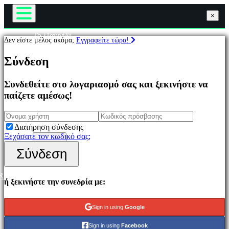
×
×
×
Το Παιχνίδι
Δεν είστε μέλος ακόμα;
Εγγραφείτε τώρα!
Παιχνίδι
Παιχνίδια
Εκδηλώσεις εντός παιχνιδιού
Σύνδεση
Νέα
Μέσα Μαζικής Ενημέρωσης
Επιλεγμένο
Οδηγοί
Συνδεθείτε στο λογαριασμό σας και ξεκινήστε να
Νέα
Υποστήριξη
παίζετε αμέσως!
παιχνίδια
Φόρουμ
Παιχνίδια
Κατάστημα
να
παίξετε
Διατήρηση σύνδεσης
δωρεάν
Ξεχάσατε τον κωδικό σας;
Σύνδεση
Εγγραφείτε
Σύνδεση
Κατηγορίες
R
Παιχνίδια
ή ξεκινήστε την συνεδρία με:
δράσης
Παιχνίδια
Στρατιγικής
Sign in using
Google
Παιχνίδια
Περιπέτειας
Sign in using
Facebook