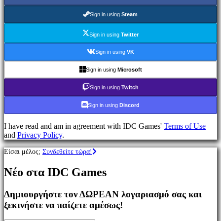
Παιχνίδια
MMO
Sign in using
Steam
Παιχνίδια
RPG
Sign in using
Twitter
Παιχνίδια
Σπορ
Sign in using
VK
Παιχνίδια
Σκοποβολής
Sign in using
Microsoft
Racing
games
Sign in using
Twitch
Casual
games
Sign in using
Discord
Indie
games
I have read and am in agreement with IDC Games'
Terms of Use
Simulation
and
Privacy Policy
.
games
Puzzle
Είσαι μέλος;
Συνδεθείτε τώρα!
games
Fighting
Νέο στα IDC Games
games
Παρουσιάσεις
Δημιουργήστε τον ΔΩΡΕΑΝ λογαριασμό σας και
ξεκινήστε να παίζετε αμέσως!
Κοινότητα