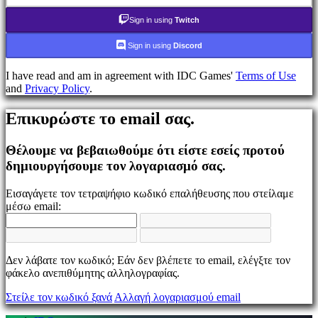
τον
κωδικό
Sign in using
Twitch
σας;
Sign in using
Discord
Αλλαγή
γλώσσας
I have read and am in agreement with IDC Games'
Terms of Use
and
Privacy Policy
.
AR
BS
Επικυρώστε το email σας.
CS
DA
DE
Θέλουμε να βεβαιωθούμε ότι είστε εσείς προτού
EL
δημιουργήσουμε τον λογαριασμό σας.
EN
ES
Εισαγάγετε τον τετραψήφιο κωδικό επαλήθευσης που στείλαμε
FI
μέσω email:
FR
HR
IT
JA
Δεν λάβατε τον κωδικό; Εάν δεν βλέπετε το email, ελέγξτε τον
KO
φάκελο ανεπιθύμητης αλληλογραφίας.
NL
NO
Στείλε τον κωδικό ξανά
Αλλαγή λογαριασμού email
PL
PT