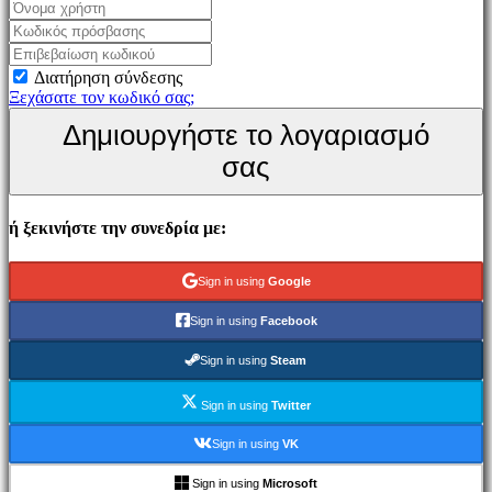
Παιχνίδι
Εκδηλώσεις
εντός
Διατήρηση σύνδεσης
παιχνιδιού
Ξεχάσατε τον κωδικό σας;
Νέα
Δημιουργήστε το λογαριασμό
Μέσα
Μαζικής
σας
Ενημέρωσης
Οδηγοί
Φόρουμ
ή ξεκινήστε την συνεδρία με:
IDC
Gifts
IDC
Sign in using
Google
Plays
Υποστήριξη
Sign in using
Facebook
FAQ
Sign in using
Steam
Λογαριασμός
Sign in using
Twitter
Εγγραφείτε
Sign in using
VK
Σύνδεση
Ξεχάσατε
Sign in using
Microsoft