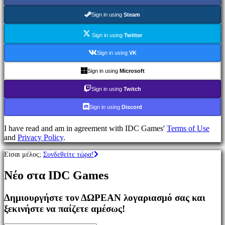
Παιχνίδια
MMO
Sign in using
Steam
Παιχνίδια
RPG
Sign in using
Twitter
Παιχνίδια
Σπορ
Sign in using
VK
Παιχνίδια
Σκοποβολής
Sign in using
Microsoft
Racing
games
Sign in using
Twitch
Casual
games
Sign in using
Discord
Indie
games
I have read and am in agreement with IDC Games'
Terms of Use
Simulation
and
Privacy Policy
.
games
Puzzle
Είσαι μέλος;
Συνδεθείτε τώρα!
games
Fighting
Νέο στα IDC Games
games
Παρουσιάσεις
Δημιουργήστε τον ΔΩΡΕΑΝ λογαριασμό σας και
ξεκινήστε να παίζετε αμέσως!
Κοινότητα