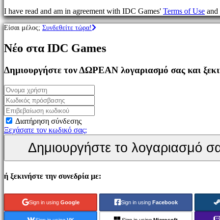
Παιχνίδια
I have read and am in agreement with IDC Games'
Terms of Use
and
MMO
Παιχνίδια
Είσαι μέλος;
Συνδεθείτε τώρα!
RPG
Παιχνίδια
Νέο στα IDC Games
Σπορ
Παιχνίδια
Σκοποβολής
Δημιουργήστε τον ΔΩΡΕΑΝ λογαριασμό σας και ξεκιν
Racing
games
Casual
games
Indie
games
Διατήρηση σύνδεσης
Simulation
Ξεχάσατε τον κωδικό σας;
games
Δημιουργήστε το λογαριασμό σ
Puzzle
games
Fighting
games
ή ξεκινήστε την συνεδρία με:
Παρουσιάσεις
Sign in using
Google
Sign in using
Facebook
Κοινότητα
Sign in using
VK
Sign in using
Microsoft