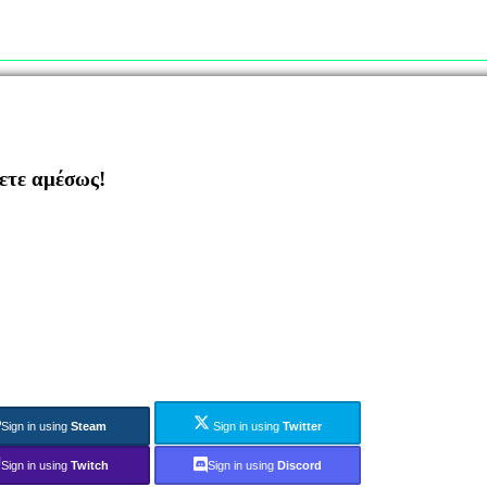
ζετε αμέσως!
Sign in using
Steam
Sign in using
Twitter
Sign in using
Twitch
Sign in using
Discord