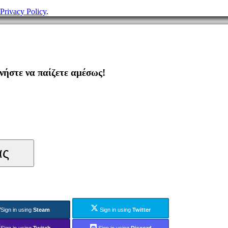
Privacy Policy
.
ήστε να παίζετε αμέσως!
ας
Sign in using
Steam
Sign in using
Twitter
Sign in using
Twitch
Sign in using
Discord