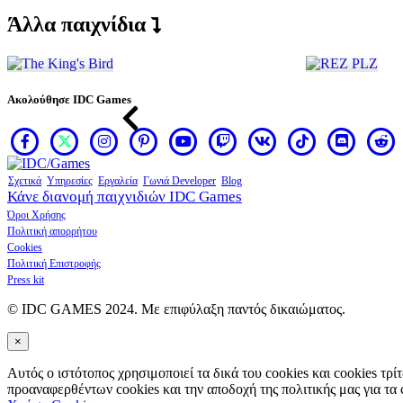
τον
Άλλα παιχνίδια
κωδικό
σας;
Αλλαγή
γλώσσας
Ακολούθησε IDC Games
AR
BS
CS
DA
Σχετικά
Υπηρεσίες
Εργαλεία
Γωνιά Developer
Blog
DE
Κάνε διανομή παιχνιδιών IDC Games
EL
Όροι Χρήσης
EN
Πολιτική απορρήτου
ES
Cookies
FI
Πολιτική Επιστροφής
FR
Press kit
HR
IT
© IDC GAMES 2024. Με επιφύλαξη παντός δικαιώματος.
JA
KO
×
NL
NO
Αυτός ο ιστότοπος χρησιμοποιεί τα δικά του cookies και cookies τρ
PL
προαναφερθέντων cookies και την αποδοχή της πολιτικής μας για τα 
PT