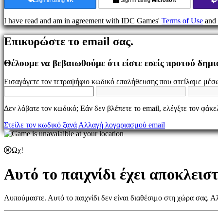
Παιχνίδι
I have read and am in agreement with IDC Games'
Terms of Use
and
Εκδηλώσεις
εντός
Επικυρώστε το email σας.
παιχνιδιού
Νέα
Μέσα
Θέλουμε να βεβαιωθούμε ότι είστε εσείς προτού δημ
Μαζικής
Ενημέρωσης
Εισαγάγετε τον τετραψήφιο κωδικό επαλήθευσης που στείλαμε μέσω
Οδηγοί
Φόρουμ
IDC
Δεν λάβατε τον κωδικό; Εάν δεν βλέπετε το email, ελέγξτε τον φάκ
Gifts
IDC
Στείλε τον κωδικό ξανά
Αλλαγή λογαριασμού email
Plays
Υποστήριξη
FAQ
Ωχ!
Αυτό το παιχνίδι έχει αποκλεισ
Λογαριασμός
Εγγραφείτε
Λυπούμαστε. Αυτό το παιχνίδι δεν είναι διαθέσιμο στη χώρα σας. Α
Σύνδεση
Ξεχάσατε