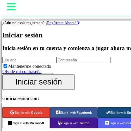
El Juego
¿Aún no estás registrado?
¡Regístrate Ahora!
Gameplay
Eventos In-Game
Iniciar sesión
Juegos
Noticias
Media
Guías
Inicia sesión en tu cuenta y comienza a jugar ahora 
Destacados
Soporte
Novedades
Tienda
Free
to
Mantenerme conectado
Play
Olvidé mi contraseña
Juegos
Iniciar sesión
Iniciar sesión
de
Regístrate
Aventura
Juegos
de
o inicia sesión con:
R
Estrategia
Juegos
MMO
Sign in with
Google
Sign in with
Facebook
Sign in with
St
Juegos
RPG
Sign in with
Microsoft
Sign in with
Twitch
Sign in with
Di
Juegos