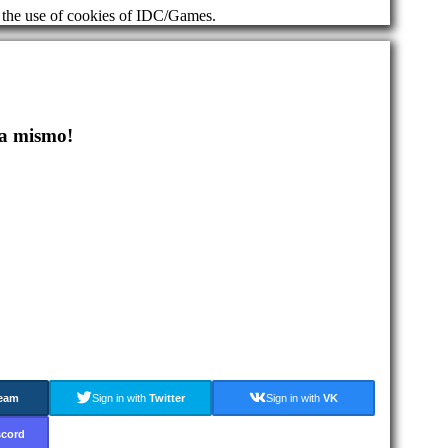
d the use of cookies of IDC/Games.
a mismo!
eam
Sign in with
Twitter
Sign in with
VK
scord