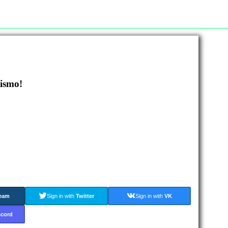
mismo!
eam
Sign in with
Twitter
Sign in with
VK
scord