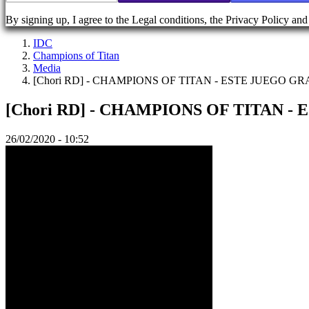
Cuenta
By signing up, I agree to the Legal conditions, the Privacy Policy an
Regístrate
IDC
Iniciar
Champions of Titan
sesión
Media
Olvidé
[Chori RD] - CHAMPIONS OF TITAN - ESTE JUEGO GR
mi
contraseña
[Chori RD] - CHAMPIONS OF TITAN -
26/02/2020 - 10:52
AR
BS
CS
DA
DE
EL
EN
ES
FI
FR
HR
IT
JA
KO