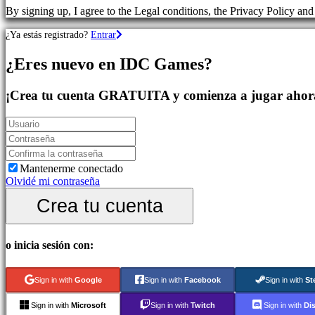
de
By signing up, I agree to the Legal conditions, the Privacy Policy an
deportes
Juegos
¿Ya estás registrado?
Entrar
de
Acción
¿Eres nuevo en IDC Games?
Shooters
¡Crea tu cuenta GRATUITA y comienza a jugar ahor
Comunidad
Gameplay
Eventos
Mantenerme conectado
In-
Olvidé mi contraseña
Game
Noticias
Crea tu cuenta
Media
Guías
Foros
IDC
o inicia sesión con:
Plays
Soporte
Sign in with
Google
Sign in with
Facebook
Sign in with
St
FAQ
Sign in with
Microsoft
Sign in with
Twitch
Sign in with
Di