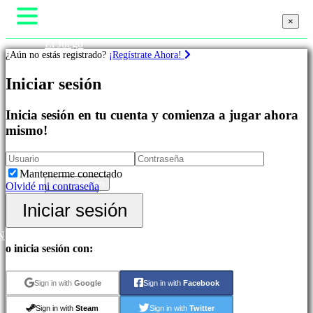
×
×
El Juego
¿Aún no estás registrado?
¡Regístrate Ahora!
Gameplay
Eventos In-Game
Iniciar sesión
Noticias
Juegos
Media
Guías
Inicia sesión en tu cuenta y comienza a jugar ahora
Destacados
Soporte
mismo!
Novedades
Foros
Free
Tienda
to
Play
Mantenerme conectado
Juegos
Iniciar sesión
Olvidé mi contraseña
de
Regístrate
Iniciar sesión
Aventura
Juegos
de
N
Estrategia
o inicia sesión con:
Juegos
MMO
Juegos
Sign in with
Google
Sign in with
Facebook
RPG
Juegos
Sign in with
Steam
Sign in with
Twitter