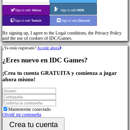
de
deportes
Sign in with
Yahoo
Sign in with
MSN
Juegos
de
Sign in with
Twitch
Sign in with
Discord
Acción
Shooters
By signing up, I agree to the Legal conditions, the Privacy Policy
and the use of cookies of IDC/Games.
Comunidad
¿Ya estás registrado?
Accede ahora
¿Eres nuevo en IDC Games?
Gameplay
Eventos
In-
¡Crea tu cuenta GRATUITA y comienza a jugar
Game
ahora mismo!
Noticias
Media
Guías
Foros
IDC
Plays
Mantenerme conectado
Soporte
Olvidé mi contraseña
FAQ
Crea tu cuenta