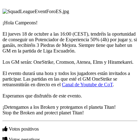
AR
TH
KO
¡Hola Campeons!
El
El jueves 18 de octubre a las 16:00 (CEST), tendréis la oportunidad
Juego
de conseguir un Potenciador de Experiencia 50% (4h) por jugar y, si
ganáis, recibiréis 3 Piedras de Mejora. Siempre tiene que haber un
GM en la partida de Liga Escuadrón.
El
Juego
Los GM serán: OneStrike, Cromson, Atenea, Elms y Hiramekarei.
Gameplay
Eventos
El evento durará una hora y todos los jugadores están invitados a
In-
participar. Las partidas en las que esté el GM OneStrike se
Game
retransmitirán en directo en el
Canal de Youtube de CoT
.
Noticias
Media
Esperamos que disfrutéis de este evento.
Guías
Tienda
¡Detengamos a los Broken y protegamos el planeta Titan!
Stop the Broken and protect planet Titan!
Votos positivos
Votos negativos