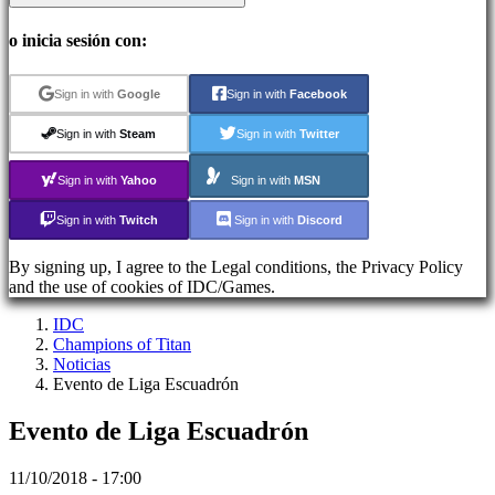
Cuenta
o inicia sesión con:
Regístrate
Iniciar
Sign in with
Google
Sign in with
Facebook
sesión
Olvidé
Sign in with
Steam
Sign in with
Twitter
mi
contraseña
Sign in with
Yahoo
Sign in with
MSN
Sign in with
Twitch
Sign in with
Discord
ES
EN
DE
By signing up, I agree to the Legal conditions, the Privacy Policy
FR
and the use of cookies of IDC/Games.
CS
PL
IDC
PT
Champions of Titan
IT
Noticias
TR
Evento de Liga Escuadrón
EL
RO
Evento de Liga Escuadrón
RU
VI
11/10/2018 - 17:00
JA