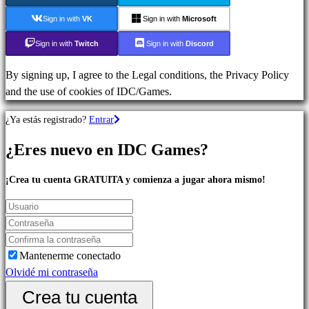
Juegos
Sign in with
VK
Sign in with
Microsoft
MMO
Juegos
Sign in with
Twitch
Sign in with
Discord
RPG
Juegos
By signing up, I agree to the Legal conditions, the Privacy Policy
de
and the use of cookies of IDC/Games.
deportes
¿Ya estás registrado?
Entrar
Juegos
de
¿Eres nuevo en IDC Games?
Acción
Shooters
¡Crea tu cuenta GRATUITA y comienza a jugar ahora mismo!
Comunidad
Mantenerme conectado
Gameplay
Olvidé mi contraseña
Eventos
In-
Crea tu cuenta
Game