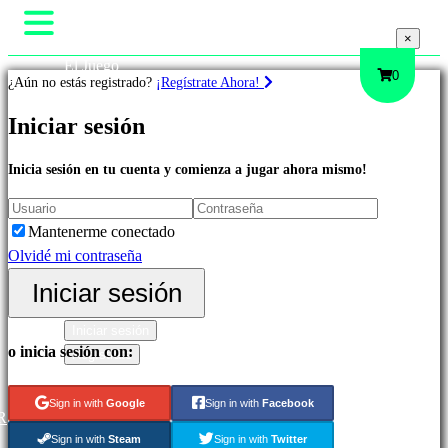
×
×
El Juego
0
¿Aún no estás registrado?
¡Regístrate Ahora!
Gameplay
Eventos In-Game
Iniciar sesión
Juegos
Noticias
Media
Inicia sesión en tu cuenta y comienza a jugar ahora mismo!
Guías
Destacados
Soporte
Novedades
Mantenerme conectado
Foros
Free
Olvidé mi contraseña
Tienda
to
Iniciar sesión
Play
Juegos
Iniciar sesión
de
o inicia sesión con:
Regístrate
Aventura
Juegos
Sign in with
Google
Sign in with
Facebook
de
R
Estrategia
Sign in with
Steam
Sign in with
Twitter