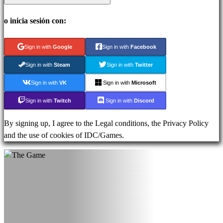
Noticias
o inicia sesión con:
Media
Guías
Foros
Sign in with
Google
Sign in with
Facebook
IDC
Sign in with
Steam
Sign in with
Twitter
Plays
Soporte
Sign in with
VK
Sign in with
Microsoft
FAQ
Sign in with
Twitch
Sign in with
Discord
By signing up, I agree to the Legal conditions, the Privacy Policy
Cuenta
and the use of cookies of IDC/Games.
Regístrate
Iniciar
sesión
Olvidé
mi
contraseña