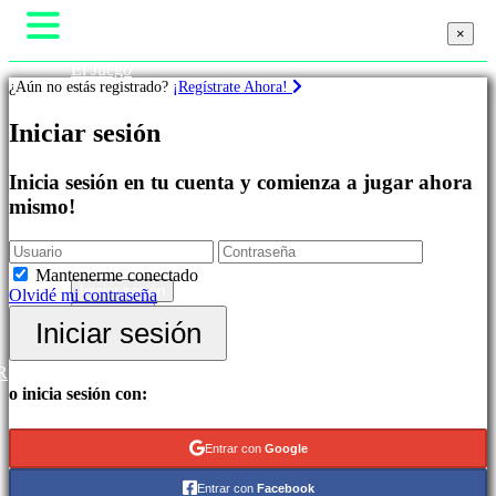
×
×
×
El Juego
¿Aún no estás registrado?
¡Regístrate Ahora!
Gameplay
Eventos In-Game
Juegos
Iniciar sesión
Noticias
Media
Guías
Destacados
Inicia sesión en tu cuenta y comienza a jugar ahora
Soporte
Novedades
mismo!
Foros
Free
Tienda
to
Play
Mantenerme conectado
Categorías
Iniciar sesión
Olvidé mi contraseña
Regístrate
Iniciar sesión
Juegos
de
R
Acción
o inicia sesión con:
Juegos
de
Estrategia
Entrar con
Google
Juegos
de
Entrar con
Facebook