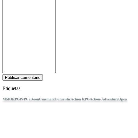
Publicar comentario
Etiquetas:
MMORPG
PvP
Cartoon
Cinematic
Futuristic
Action RPG
Action-Adventure
Open
World
Anime
Massively Multiplayer
3D Platformer
Bullet Time
Post-apocalyptic
Sci-
fi
Cyberpunk
Story Rich
Tower of Fantasy
Sigue a IDC Games