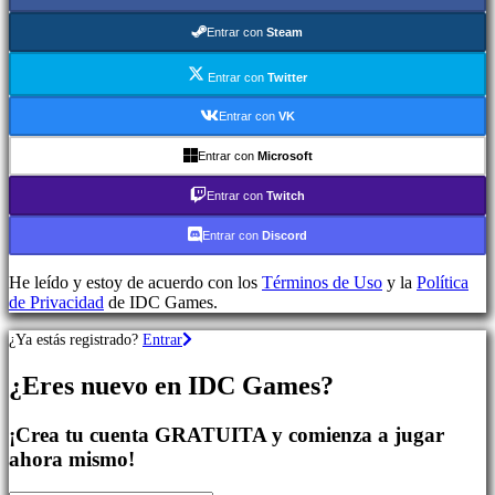
Aventura
Juegos
Entrar con
Steam
MMO
Juegos
Entrar con
Twitter
RPG
Juegos
Entrar con
VK
de
deportes
Entrar con
Microsoft
Shooters
Juegos
Entrar con
Twitch
de
carreras
Entrar con
Discord
Juegos
casual
He leído y estoy de acuerdo con los
Términos de Uso
y la
Política
Juegos
de Privacidad
de IDC Games.
indie
Juegos
¿Ya estás registrado?
Entrar
de
simulación
¿Eres nuevo en IDC Games?
Juegos
de
puzles
¡Crea tu cuenta GRATUITA y comienza a jugar
Juegos
ahora mismo!
de
lucha