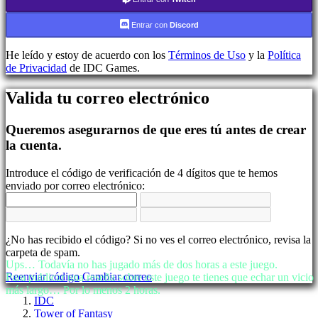
Regístrate
Iniciar
Entrar con
Discord
sesión
Olvidé
He leído y estoy de acuerdo con los
Términos de Uso
y la
Política
mi
de Privacidad
de IDC Games.
contraseña
Cambiar
Valida tu correo electrónico
idioma
Queremos asegurarnos de que eres tú antes de crear
AR
la cuenta.
BS
CS
DA
Introduce el código de verificación de 4 dígitos que te hemos
DE
enviado por correo electrónico:
EL
EN
ES
FI
¿No has recibido el código? Si no ves el correo electrónico, revisa la
FR
carpeta de spam.
HR
Ups… Todavía no has jugado más de dos horas a este juego.
IT
Reenviar código
Cambiar correo
Para publicar una reseña sobre este juego te tienes que echar un vicio
JA
más largo… Por lo menos 2 horas.
KO
IDC
NL
Tower of Fantasy