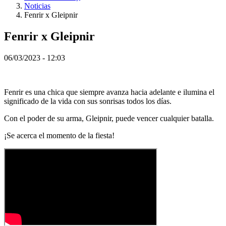
NO
Noticias
PL
Fenrir x Gleipnir
PT
RO
Fenrir x Gleipnir
RU
SR
06/03/2023 - 12:03
SV
TH
TR
UK
Fenrir es una chica que siempre avanza hacia adelante e ilumina el
VI
significado de la vida con sus sonrisas todos los días.
ZH
Con el poder de su arma, Gleipnir, puede vencer cualquier batalla.
El
¡Se acerca el momento de la fiesta!
Juego
El
Juego
Gameplay
Eventos
In-
Game
Noticias