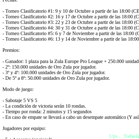
NO
PL
- Torneo Clasificatorio #1: 9 y 10 de Octubre a partir de las 18:00 (C
PT
- Torneo Clasificatorio #2: 16 y 17 de Octubre a partir de las 18:00 (
RO
- Torneo Clasificatorio #3: 22 y 23 de Octubre a partir de las 18:00 (
RU
- Torneo Clasificatorio #4: 30 y 31 de Octubre a partir de las 18:00 (
SR
- Torneo Clasificatorio #5: 6 y 7 de Noviembre a partir de las 18:00 
SV
- Torneo Clasificatorio #6: 13 y 14 de Noviembre a partir de las 18:
TH
TR
Premios:
UK
VI
- Ganador: 1 plaza para la Zula Europe Pro League + 250.000 unidad
ZH
- 2º: 150.000 unidades de Oro Zula por jugador.
- 3º y 4º: 100.000 unidades de Oro Zula por jugador.
- De 5º a 8º: 50.000 unidades de Oro Zula por jugador.
El
Juego
Modo de juego:
- Sabotaje 5 VS 5
El
- La condición de victoria serán 10 rondas.
Juego
- Tiempo por ronda: 2 minutos y 15 segundos
Gameplay
- En caso de empate se llevará a cabo un desempate automático (Y así
Eventos
In-
Jugadores por equipo:
Game
Noticias
Ups… Todavía n