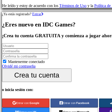
Aventura
He leído y estoy de acuerdo con los
Términos de Uso
y la
Política de
Juegos
MMO
¿Ya estás registrado?
Entrar
Juegos
RPG
¿Eres nuevo en IDC Games?
Juegos
de
deportes
¡Crea tu cuenta GRATUITA y comienza a jugar ahor
Shooters
Juegos
de
carreras
Juegos
casual
Mantenerme conectado
Juegos
Olvidé mi contraseña
indie
Crea tu cuenta
Juegos
de
simulación
Juegos
o inicia sesión con:
de
puzles
Juegos
Entrar con
Google
Entrar con
Facebook
de
lucha
Entrar con
VK
Entrar con
Microsoft