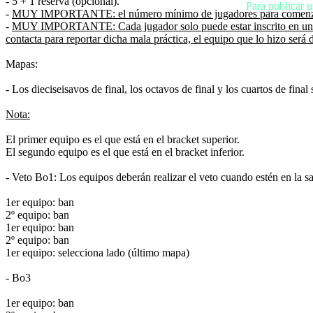
- 5 + 1 reserva (opcional).
Media
Para publicar u
-
MUY IMPORTANTE:
el número mínimo de jugadores para comenzar
Guías
-
MUY IMPORTANTE: Cada jugador solo puede estar inscrito en un equip
Foros
contacta para reportar dicha mala práctica, el equipo que lo hizo será 
Mapas:
- Los dieciseisavos de final, los octavos de final y los cuartos de fina
Nota:
El primer equipo es el que está en el bracket superior.
El segundo equipo es el que está en el bracket inferior.
- Veto Bo1: Los equipos deberán realizar el veto cuando estén en la s
1er equipo: ban
2º equipo: ban
1er equipo: ban
2º equipo: ban
1er equipo: selecciona lado (último mapa)
- Bo3
1er equipo: ban