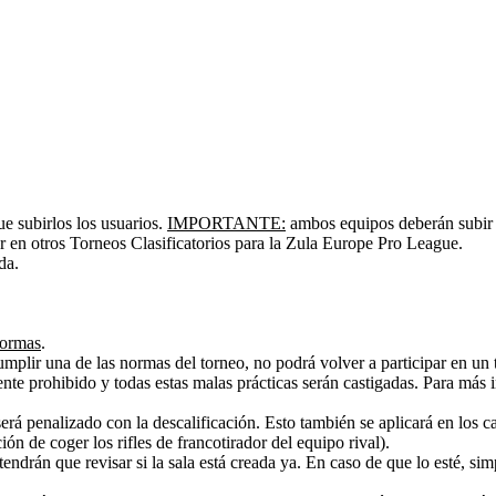
ue subirlos los usuarios.
IMPORTANTE:
ambos equipos deberán subir 
r en otros Torneos Clasificatorios para la Zula Europe Pro League.
da.
normas
.
r una de las normas del torneo, no podrá volver a participar en un to
e prohibido y todas estas malas prácticas serán castigadas. Para más 
 será penalizado con la descalificación. Esto también se aplicará en los 
n de coger los rifles de francotirador del equipo rival).
rán que revisar si la sala está creada ya. En caso de que lo esté, sim