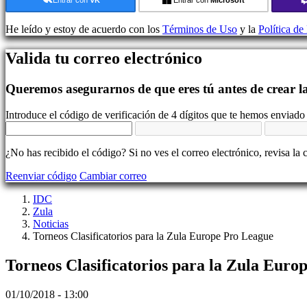
Demos
He leído y estoy de acuerdo con los
Términos de Uso
y la
Política de
Comunidad
Valida tu correo electrónico
Gameplay
Queremos asegurarnos de que eres tú antes de crear l
Eventos
In-
Introduce el código de verificación de 4 dígitos que te hemos enviado 
Game
Noticias
Media
¿No has recibido el código? Si no ves el correo electrónico, revisa la 
Guías
Foros
Reenviar código
Cambiar correo
IDC
Gifts
IDC
IDC
Zula
Plays
Noticias
Soporte
Torneos Clasificatorios para la Zula Europe Pro League
FAQ
Torneos Clasificatorios para la Zula Euro
Cuenta
01/10/2018 - 13:00