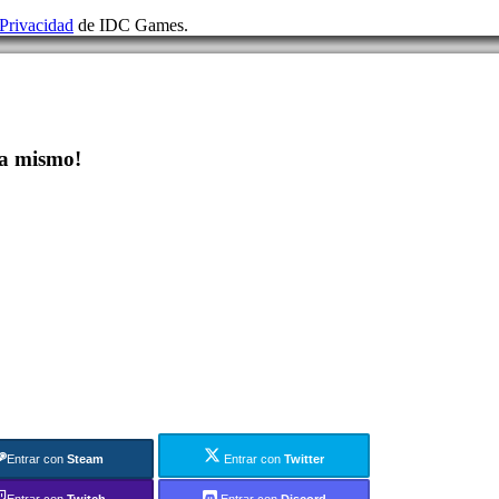
 Privacidad
de IDC Games.
a mismo!
Entrar con
Steam
Entrar con
Twitter
Entrar con
Twitch
Entrar con
Discord