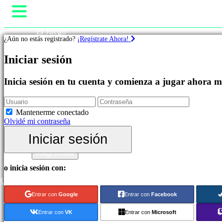
El Juego
¿Aún no estás registrado?
¡Regístrate Ahora!
Gameplay
Eventos In-Game
Juegos
Iniciar sesión
Noticias
Media
Destacados
Guías
Inicia sesión en tu cuenta y comienza a jugar ahora 
Novedades
Soporte
Free
Foros
to
Tienda
Mantenerme conectado
Play
Olvidé mi contraseña
Categorías
Iniciar sesión
Iniciar sesión
Regístrate
Juegos
de
o inicia sesión con:
Acción
R
Juegos
de
Entrar con
Google
Entrar con
Facebook
Estrategia
Juegos
Entrar con
VK
Entrar con
Microsoft
de