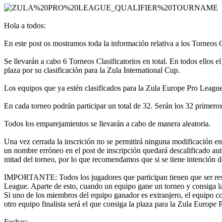
Regístrate
Iniciar
sesión
Hola a todos:
Olvidé
mi
En este post os mostramos toda la información relativa a los Torneos 
contraseña
Se llevarán a cabo 6 Torneos Clasificatorios en total. En todos ellos
Cambiar
plaza por su clasificación para la Zula International Cup.
idioma
Los equipos que ya estén clasificados para la Zula Europe Pro League 
AR
BS
En cada torneo podrán participar un total de 32. Serán los 32 primero
CS
DA
Todos los emparejamientos se llevarán a cabo de manera aleatoria.
DE
EL
Una vez cerrada la inscrición no se permitirá ninguna modificación e
EN
un nombre erróneo en el post de inscripción quedará descalificado aut
ES
mitad del torneo, por lo que recomendamos que si se tiene intención 
FI
FR
IMPORTANTE: Todos los jugadores que participan tienen que ser resid
HR
League. Aparte de esto, cuando un equipo gane un torneo y consiga l
IT
Si uno de los miembros del equipo ganador es extranjero, el equipo co
JA
otro equipo finalista será el que consiga la plaza para la Zula Europe
KO
NL
Fechas: