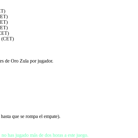
ET)
CET)
CET)
CET)
(CET)
00 (CET)
es de Oro Zula por jugador.
 hasta que se rompa el empate).
o has jugado más de dos horas a este juego.