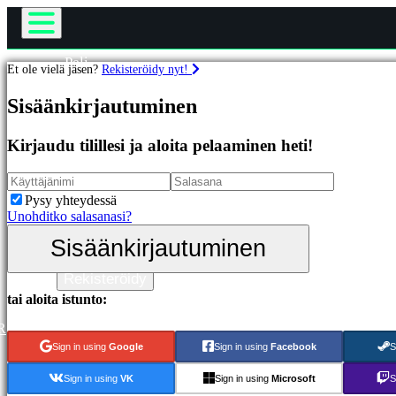
Peli
Et ole vielä jäsen?
Rekisteröidy nyt!
Gameplay
Pelit
Pelin sisäiset tapahtumat
Sisäänkirjautuminen
Uutiset
Media
Esittelyssä
Kirjaudu tilillesi ja aloita pelaaminen heti!
Oppaat
Uutuudet
Tuki
Ilmaiset
Foorumit
pelit
Pysy yhteydessä
Kauppa
Unohditko salasanasi?
Kategoriat
Sisäänkirjautuminen
Sisäänkirjautuminen
Toimintapelit
Rekisteröidy
Strategiapelit
Seikkailupelit
tai aloita istunto:
MMO-
pelit
R
RPG-
Sign in using
Google
Sign in using
Facebook
S
pelit
Urheilupelit
Sign in using
VK
Sign in using
Microsoft
S
Räiskintäpelit