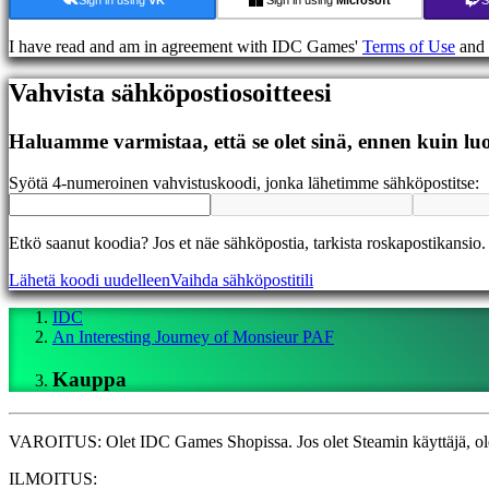
Foorumit
IDC
I have read and am in agreement with IDC Games'
Terms of Use
and
Gifts
IDC
Vahvista sähköpostiosoitteesi
Plays
Tuki
UKK
Haluamme varmistaa, että se olet sinä, ennen kuin luo
Syötä 4-numeroinen vahvistuskoodi, jonka lähetimme sähköpostitse:
Tili
Rekisteröidy
Etkö saanut koodia? Jos et näe sähköpostia, tarkista roskapostikansio.
Sisäänkirjautuminen
Lähetä koodi uudelleen
Vaihda sähköpostitili
Unohditko
salasanasi?
IDC
An Interesting Journey of Monsieur PAF
Vaihda
kieltä
Kauppa
AR
BS
CS
VAROITUS: Olet IDC Games Shopissa. Jos olet Steamin käyttäjä, ole 
DA
DE
ILMOITUS: