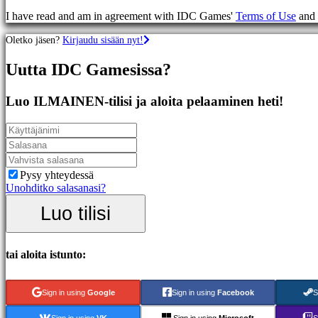
Racing
I have read and am in agreement with IDC Games'
Terms of Use
and
games
Casual
Oletko jäsen?
Kirjaudu sisään nyt!
games
Indie
Uutta IDC Gamesissa?
games
Simulation
games
Luo ILMAINEN-tilisi ja aloita pelaaminen heti!
Puzzle
games
Fighting
games
Demot
Pysy yhteydessä
Unohditko salasanasi?
Yhteisö
Luo tilisi
Gameplay
Pelin
tai aloita istunto:
sisäiset
tapahtumat
Uutiset
Sign in using
Google
Sign in using
Facebook
S
Media
Oppaat
Sign in using
VK
Sign in using
Microsoft
S