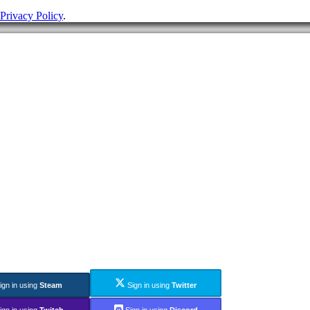
Privacy Policy
.
ign in using
Steam
Sign in using
Twitter
ign in using
Twitch
Sign in using
Discord