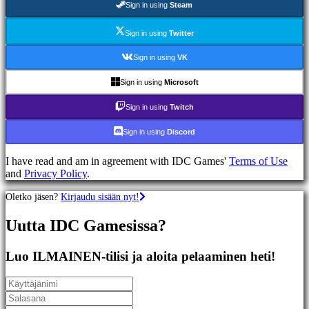
Sign in using
Steam
Racing
games
Casual
Sign in using
Twitter
games
Indie
Sign in using
VK
games
Simulation
Sign in using
Microsoft
games
Puzzle
Sign in using
Twitch
games
Fighting
Sign in using
Discord
games
Demot
I have read and am in agreement with IDC Games'
Terms of Use
and
Privacy Policy
.
Yhteisö
Oletko jäsen?
Kirjaudu sisään nyt!
Uutta IDC Gamesissa?
Gameplay
Pelin
sisäiset
Luo ILMAINEN-tilisi ja aloita pelaaminen heti!
tapahtumat
Uutiset
Media
Oppaat