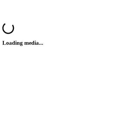
GRIME
GRIME
oading...
Loading media...