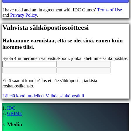
EL
EN
I have read and am in agreement with IDC Games'
Terms of Use
ES
and
Privacy Policy
.
FI
FR
Vahvista sähköpostiosoitteesi
HR
IT
JA
Haluamme varmistaa, että se olet sinä, ennen kuin
KO
luomme tilisi.
NL
NO
Syötä 4-numeroinen vahvistuskoodi, jonka lähetimme sähköpostitse:
PL
PT
RO
RU
Etkö saanut koodia? Jos et näe sähköpostia, tarkista
SR
roskapostikansio.
SV
TH
Lähetä koodi uudelleen
Vaihda sähköpostitili
TR
UK
VI
IDC
ZH
GRIME
Media
Peli