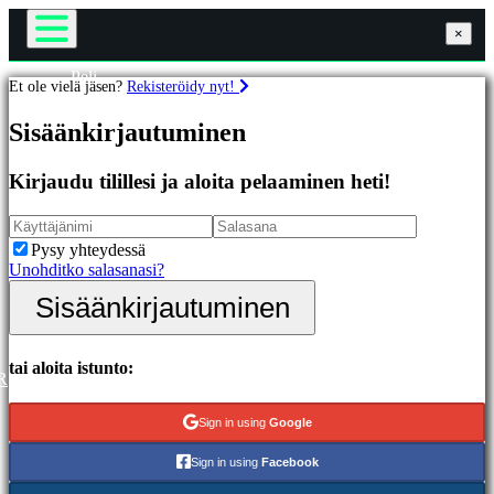
×
×
×
Peli
Et ole vielä jäsen?
Rekisteröidy nyt!
Gameplay
Pelit
Pelin sisäiset tapahtumat
Sisäänkirjautuminen
Uutiset
Media
Esittelyssä
Oppaat
Kirjaudu tilillesi ja aloita pelaaminen heti!
Uutuudet
Tuki
Ilmaiset
Foorumit
pelit
Kauppa
Pysy yhteydessä
Unohditko salasanasi?
Kategoriat
Sisäänkirjautuminen
Sisäänkirjautuminen
Rekisteröidy
Toimintapelit
Strategiapelit
Seikkailupelit
tai aloita istunto:
R
MMO-
pelit
Sign in using
Google
RPG-
pelit
Sign in using
Facebook
Urheilupelit
Räiskintäpelit