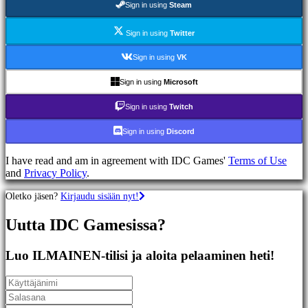
Sign in using
Steam
Racing
games
Casual
Sign in using
Twitter
games
Indie
Sign in using
VK
games
Simulation
Sign in using
Microsoft
games
Puzzle
Sign in using
Twitch
games
Fighting
Sign in using
Discord
games
Demot
I have read and am in agreement with IDC Games'
Terms of Use
and
Privacy Policy
.
Yhteisö
Oletko jäsen?
Kirjaudu sisään nyt!
Uutta IDC Gamesissa?
Gameplay
Pelin
sisäiset
Luo ILMAINEN-tilisi ja aloita pelaaminen heti!
tapahtumat
Uutiset
Media
Oppaat