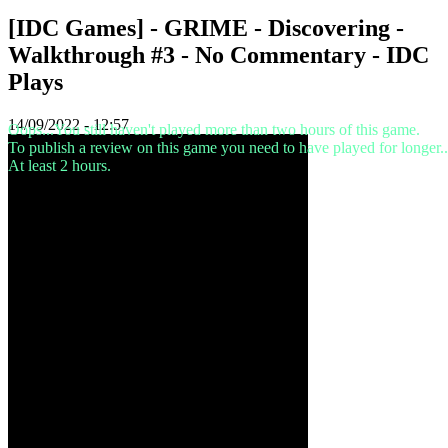
[IDC Games] - GRIME - Discovering -
Peli
Walkthrough #3 - No Commentary - IDC
Gameplay
Plays
Pelin
sisäiset
tapahtumat
14/09/2022 - 12:57
Oops...You still haven't played more than two hours of this game.
Uutiset
To publish a review on this game you need to have played for longer..
Media
At least 2 hours.
Oppaat
Foorumit