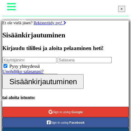
×
×
×
Peli
Et ole vielä jäsen?
Rekisteröidy nyt!
Gameplay
Pelin sisäiset tapahtumat
Pelit
Sisäänkirjautuminen
Uutiset
Media
Oppaat
Esittelyssä
Kirjaudu tilillesi ja aloita pelaaminen heti!
Tuki
Uutuudet
Foorumit
Ilmaiset
Kauppa
pelit
Pysy yhteydessä
Unohditko salasanasi?
Kategoriat
Sisäänkirjautuminen
Sisäänkirjautuminen
Rekisteröidy
Toimintapelit
Strategiapelit
Seikkailupelit
tai aloita istunto:
R
MMO-
pelit
Sign in using
Google
RPG-
pelit
Sign in using
Facebook
Urheilupelit
Räiskintäpelit