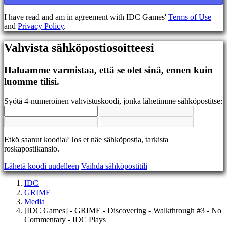
EL
EN
I have read and am in agreement with IDC Games'
Terms of Use
ES
and
Privacy Policy
.
FI
FR
Vahvista sähköpostiosoitteesi
HR
IT
JA
Haluamme varmistaa, että se olet sinä, ennen kuin
KO
luomme tilisi.
NL
NO
Syötä 4-numeroinen vahvistuskoodi, jonka lähetimme sähköpostitse:
PL
PT
RO
RU
Etkö saanut koodia? Jos et näe sähköpostia, tarkista
SR
roskapostikansio.
SV
TH
Lähetä koodi uudelleen
Vaihda sähköpostitili
TR
UK
IDC
VI
GRIME
ZH
Media
[IDC Games] - GRIME - Discovering - Walkthrough #3 - No
Commentary - IDC Plays
Peli