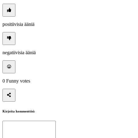
positiivisia ääniä
negatiivisia ääniä
0
Funny votes
Kirjoita kommenttisi: