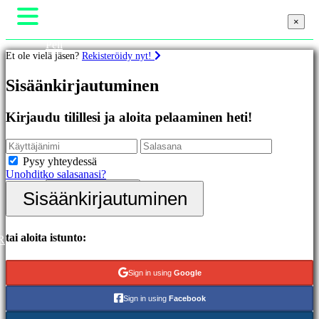
×
×
×
Peli
Et ole vielä jäsen?
Rekisteröidy nyt!
Gameplay
Pelin sisäiset tapahtumat
Pelit
Sisäänkirjautuminen
Uutiset
Media
Oppaat
Esittelyssä
Kirjaudu tilillesi ja aloita pelaaminen heti!
Tuki
Uutuudet
Foorumit
Ilmaiset
Kauppa
pelit
Pysy yhteydessä
Unohditko salasanasi?
Kategoriat
Sisäänkirjautuminen
Sisäänkirjautuminen
Rekisteröidy
Toimintapelit
Strategiapelit
Seikkailupelit
tai aloita istunto:
R
MMO-
pelit
Sign in using
Google
RPG-
pelit
Sign in using
Facebook
Urheilupelit
Räiskintäpelit