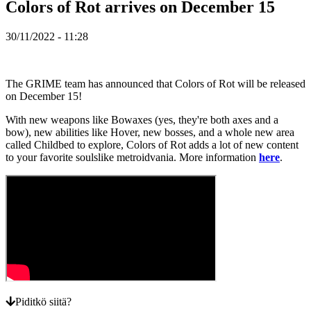
Colors of Rot arrives on December 15
Peli
30/11/2022 - 11:28
Gameplay
Pelin
sisäiset
tapahtumat
The GRIME team has announced that Colors of Rot will be released
Uutiset
on December 15!
Media
Oppaat
With new weapons like Bowaxes (yes, they're both axes and a
Foorumit
bow), new abilities like Hover, new bosses, and a whole new area
called Childbed to explore, Colors of Rot adds a lot of new content
to your favorite soulslike metroidvania. More information
here
.
Piditkö siitä?