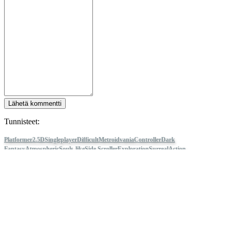
Lähetä kommentti
Tunnisteet:
Platformer
2.5D
Singleplayer
Difficult
Metroidvania
Controller
Dark
Fantasy
Atmospheric
Souls-like
Side Scroller
Exploration
Surreal
Action-
Adventure
Combat
Action RPG
Dark
GRIME
Seuraa IDC Gamesia