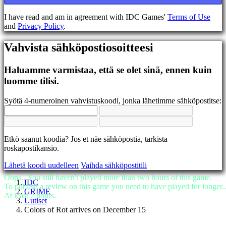
EL
EN
I have read and am in agreement with IDC Games'
Terms of Use
ES
and
Privacy Policy
.
FI
FR
Vahvista sähköpostiosoitteesi
HR
IT
JA
Haluamme varmistaa, että se olet sinä, ennen kuin
KO
luomme tilisi.
NL
NO
Syötä 4-numeroinen vahvistuskoodi, jonka lähetimme sähköpostitse:
PL
PT
RO
RU
Etkö saanut koodia? Jos et näe sähköpostia, tarkista
SR
roskapostikansio.
SV
TH
Lähetä koodi uudelleen
Vaihda sähköpostitili
TR
UK
Oops...You still haven't played more than two hours of this game.
IDC
VI
To publish a review on this game you need to have played for longer..
GRIME
ZH
At least 2 hours.
Uutiset
Colors of Rot arrives on December 15
Peli