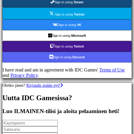
Sign in using
Steam
Racing
games
Casual
Sign in using
Twitter
games
Indie
Sign in using
VK
games
Simulation
Sign in using
Microsoft
games
Puzzle
Sign in using
Twitch
games
Fighting
Sign in using
Discord
games
Demot
I have read and am in agreement with IDC Games'
Terms of Use
and
Privacy Policy
.
Yhteisö
Oletko jäsen?
Kirjaudu sisään nyt!
Uutta IDC Gamesissa?
Gameplay
Pelin
sisäiset
Luo ILMAINEN-tilisi ja aloita pelaaminen heti!
tapahtumat
Uutiset
Media
Oppaat