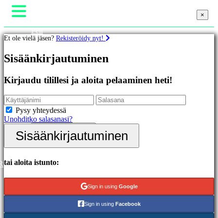
×
×
×
Peli
Et ole vielä jäsen?
Rekisteröidy nyt!
Gameplay
Pelin sisäiset tapahtumat
Pelit
Sisäänkirjautuminen
Uutiset
Media
Oppaat
Esittelyssä
Kirjaudu tilillesi ja aloita pelaaminen heti!
Tuki
Uutuudet
Foorumit
Ilmaiset
Kauppa
pelit
Pysy yhteydessä
Unohditko salasanasi?
Kategoriat
Sisäänkirjautuminen
Sisäänkirjautuminen
Rekisteröidy
Toimintapelit
Strategiapelit
Seikkailupelit
tai aloita istunto:
R
MMO-
pelit
Sign in using
Google
RPG-
pelit
Sign in using
Facebook
Urheilupelit
Räiskintäpelit