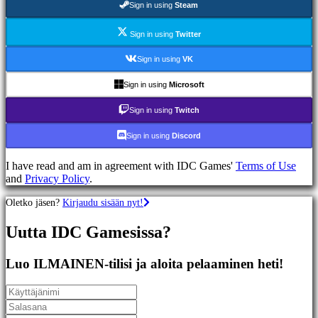
Sign in using
Steam
Racing
games
Casual
Sign in using
Twitter
games
Indie
Sign in using
VK
games
Simulation
Sign in using
Microsoft
games
Puzzle
Sign in using
Twitch
games
Fighting
Sign in using
Discord
games
Demot
I have read and am in agreement with IDC Games'
Terms of Use
and
Privacy Policy
.
Yhteisö
Oletko jäsen?
Kirjaudu sisään nyt!
Uutta IDC Gamesissa?
Gameplay
Pelin
sisäiset
Luo ILMAINEN-tilisi ja aloita pelaaminen heti!
tapahtumat
Uutiset
Media
Oppaat