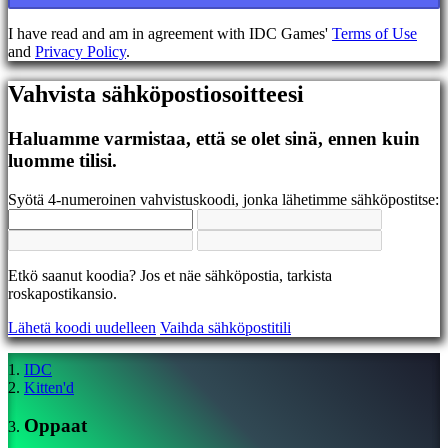
EL
EN
I have read and am in agreement with IDC Games'
Terms of Use
ES
and
Privacy Policy
.
FI
FR
Vahvista sähköpostiosoitteesi
HR
IT
JA
Haluamme varmistaa, että se olet sinä, ennen kuin
KO
luomme tilisi.
NL
NO
Syötä 4-numeroinen vahvistuskoodi, jonka lähetimme sähköpostitse:
PL
PT
RO
RU
Etkö saanut koodia? Jos et näe sähköpostia, tarkista
SR
roskapostikansio.
SV
TH
Lähetä koodi uudelleen
Vaihda sähköpostitili
TR
UK
VI
IDC
ZH
Kitten'd
Oppaat
Peli