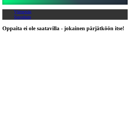
Viimeisin
Peli
Suosituin
Gameplay
Pelin
Oppaita ei ole saatavilla - jokainen pärjätköön itse!
sisäiset
tapahtumat
Uutiset
Media
Oppaat
Foorumit