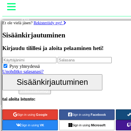
Peli
Et ole vielä jäsen?
Rekisteröidy nyt!
Gameplay
Pelin sisäiset tapahtumat
Pelit
Sisäänkirjautuminen
Uutiset
Media
Esittelyssä
Oppaat
Kirjaudu tilillesi ja aloita pelaaminen heti!
Uutuudet
Tuki
Ilmaiset
Foorumit
pelit
Kauppa
Pysy yhteydessä
Unohditko salasanasi?
Kategoriat
Sisäänkirjautuminen
Sisäänkirjautuminen
Toimintapelit
Rekisteröidy
Strategiapelit
Seikkailupelit
tai aloita istunto:
MMO-
R
pelit
RPG-
Sign in using
Google
Sign in using
Facebook
pelit
Urheilupelit
Sign in using
VK
Sign in using
Microsoft
Räiskintäpelit