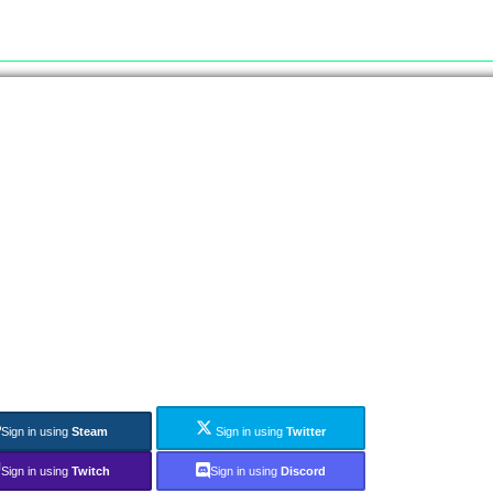
Sign in using
Steam
Sign in using
Twitter
Sign in using
Twitch
Sign in using
Discord