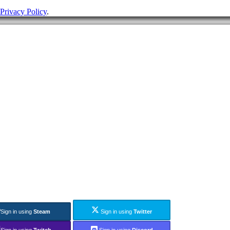
Privacy Policy
.
Sign in using
Steam
Sign in using
Twitter
Sign in using
Twitch
Sign in using
Discord