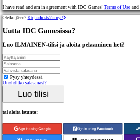
Racing
I have read and am in agreement with IDC Games'
Terms of Use
and
games
Casual
Oletko jäsen?
Kirjaudu sisään nyt!
games
Indie
Uutta IDC Gamesissa?
games
Simulation
games
Luo ILMAINEN-tilisi ja aloita pelaaminen heti!
Puzzle
games
Fighting
games
Demot
Pysy yhteydessä
Unohditko salasanasi?
Yhteisö
Luo tilisi
Gameplay
Pelin
tai aloita istunto:
sisäiset
tapahtumat
Uutiset
Sign in using
Google
Sign in using
Facebook
Media
Oppaat
Sign in using
VK
Sign in using
Microsoft