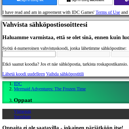
Foorumit
IDC
I have read and am in agreement with IDC Games'
Terms of Use
and
Gifts
IDC
Vahvista sähköpostiosoitteesi
Plays
Tuki
UKK
Haluamme varmistaa, että se olet sinä, ennen kuin luo
Syötä 4-numeroinen vahvistuskoodi, jonka lähetimme sähköpostitse:
Tili
Rekisteröidy
Etkö saanut koodia? Jos et näe sähköpostia, tarkista roskapostikansio.
Sisäänkirjautuminen
Lähetä koodi uudelleen
Vaihda sähköpostitili
Unohditko
salasanasi?
IDC
Mermaid Adventures: The Frozen Time
Vaihda
kieltä
Oppaat
AR
BS
Viimeisin
CS
Suosituin
DA
DE
Oppaita ei ole saatavilla - jokainen pärjätköön itse!