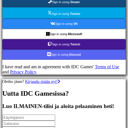
Sign in using
Steam
Racing
games
Casual
Sign in using
Twitter
games
Indie
Sign in using
VK
games
Simulation
Sign in using
Microsoft
games
Puzzle
Sign in using
Twitch
games
Fighting
Sign in using
Discord
games
Demot
I have read and am in agreement with IDC Games'
Terms of Use
and
Privacy Policy
.
Yhteisö
Oletko jäsen?
Kirjaudu sisään nyt!
Uutta IDC Gamesissa?
Gameplay
Pelin
sisäiset
Luo ILMAINEN-tilisi ja aloita pelaaminen heti!
tapahtumat
Uutiset
Media
Oppaat