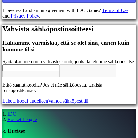
EL
EN
I have read and am in agreement with IDC Games'
Terms of Use
ES
and
Privacy Policy
.
FI
FR
Vahvista sähköpostiosoitteesi
HR
IT
JA
Haluamme varmistaa, että se olet sinä, ennen kuin
KO
luomme tilisi.
NL
NO
Syötä 4-numeroinen vahvistuskoodi, jonka lähetimme sähköpostitse:
PL
PT
RO
RU
Etkö saanut koodia? Jos et näe sähköpostia, tarkista
SR
roskapostikansio.
SV
TH
Lähetä koodi uudelleen
Vaihda sähköpostitili
TR
UK
VI
IDC
ZH
Rocket League
Uutiset
Peli