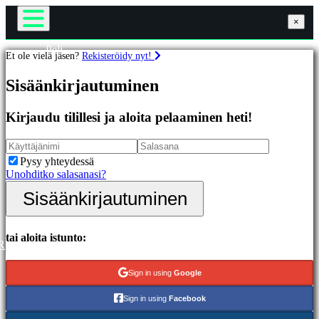
×
×
×
Peli
Et ole vielä jäsen?
Rekisteröidy nyt!
Gameplay
Pelit
Pelin sisäiset tapahtumat
Sisäänkirjautuminen
Uutiset
Media
Esittelyssä
Oppaat
Kirjaudu tilillesi ja aloita pelaaminen heti!
Uutuudet
Tuki
Ilmaiset
Foorumit
pelit
Kauppa
Pysy yhteydessä
Unohditko salasanasi?
Kategoriat
Sisäänkirjautuminen
Sisäänkirjautuminen
Rekisteröidy
Toimintapelit
Strategiapelit
Seikkailupelit
tai aloita istunto:
R
MMO-
pelit
Sign in using
Google
RPG-
pelit
Sign in using
Facebook
Urheilupelit
Räiskintäpelit