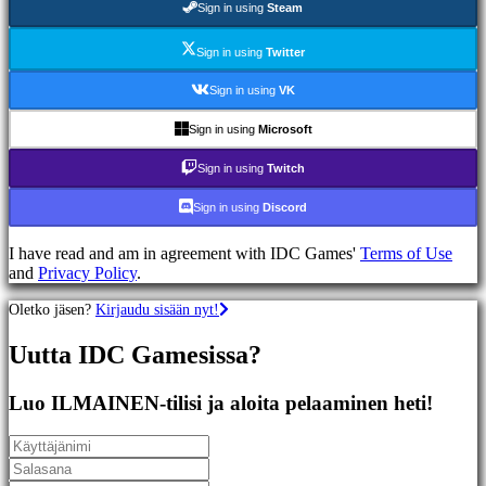
Sign in using
Steam
Racing
games
Casual
Sign in using
Twitter
games
Indie
Sign in using
VK
games
Simulation
Sign in using
Microsoft
games
Puzzle
Sign in using
Twitch
games
Fighting
Sign in using
Discord
games
Demot
I have read and am in agreement with IDC Games'
Terms of Use
and
Privacy Policy
.
Yhteisö
Oletko jäsen?
Kirjaudu sisään nyt!
Uutta IDC Gamesissa?
Gameplay
Pelin
sisäiset
Luo ILMAINEN-tilisi ja aloita pelaaminen heti!
tapahtumat
Uutiset
Media
Oppaat