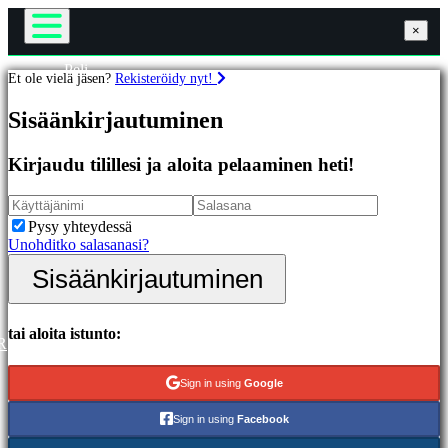
×
×
×
Peli
Et ole vielä jäsen?
Rekisteröidy nyt!
Gameplay
Pelit
Pelin sisäiset tapahtumat
Sisäänkirjautuminen
Uutiset
Media
Esittelyssä
Oppaat
Kirjaudu tilillesi ja aloita pelaaminen heti!
Uutuudet
Tuki
Ilmaiset
Foorumit
pelit
Kauppa
Pysy yhteydessä
Unohditko salasanasi?
Kategoriat
Sisäänkirjautuminen
Sisäänkirjautuminen
Rekisteröidy
Toimintapelit
Strategiapelit
Seikkailupelit
tai aloita istunto:
R
MMO-
pelit
Sign in using
Google
RPG-
pelit
Sign in using
Facebook
Urheilupelit
Räiskintäpelit