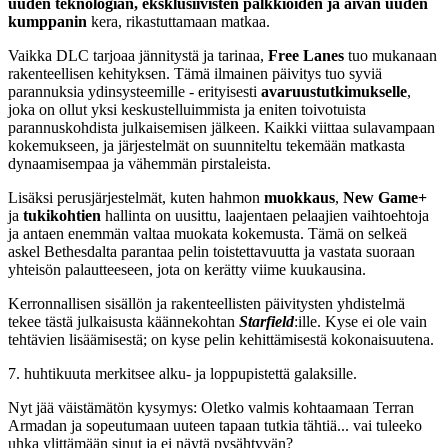
uuden teknologian, eksklusiivisten palkkioiden ja aivan uuden
kumppanin
kera, rikastuttamaan matkaa.
Vaikka DLC tarjoaa jännitystä ja tarinaa,
Free Lanes
tuo mukanaan
rakenteellisen kehityksen. Tämä ilmainen päivitys tuo syviä
parannuksia ydinsysteemille - erityisesti
avaruustutkimukselle
,
joka on ollut yksi keskustelluimmista ja eniten toivotuista
parannuskohdista julkaisemisen jälkeen. Kaikki viittaa sulavampaan
kokemukseen, ja järjestelmät on suunniteltu tekemään matkasta
dynaamisempaa ja vähemmän pirstaleista.
Lisäksi perusjärjestelmät, kuten hahmon
muokkaus
,
New Game+
ja
tukikohtien
hallinta on uusittu, laajentaen pelaajien vaihtoehtoja
ja antaen enemmän valtaa muokata kokemusta. Tämä on selkeä
askel Bethesdalta parantaa pelin toistettavuutta ja vastata suoraan
yhteisön palautteeseen, jota on kerätty viime kuukausina.
Kerronnallisen sisällön ja rakenteellisten päivitysten yhdistelmä
tekee tästä julkaisusta käännekohtan
Starfield
:ille. Kyse ei ole vain
tehtävien lisäämisestä; on kyse pelin kehittämisestä kokonaisuutena.
7. huhtikuuta merkitsee alku- ja loppupistettä galaksille.
Nyt jää väistämätön kysymys: Oletko valmis kohtaamaan Terran
Armadan ja sopeutumaan uuteen tapaan tutkia tähtiä... vai tuleeko
uhka ylittämään sinut ja ei näytä pysähtyvän?