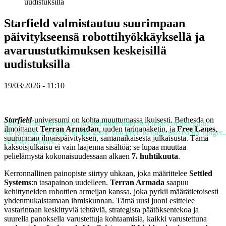
uudistuksilla
Starfield valmistautuu suurimpaan
Peli
Gameplay
päivitykseensä robottihyökkäyksellä ja
Pelin
avaruustutkimuksen keskeisillä
sisäiset
tapahtumat
uudistuksilla
Uutiset
Media
Oppaat
19/03/2026 - 11:10
Foorumit
Starfield
-universumi on kohta muuttumassa ikuisesti. Bethesda on
Oops...You still haven't played more than two hours of this game.
ilmoittanut
Terran Armadan
, uuden tarinapaketin, ja
Free Lanes
,
To publish a review on this game you need to have played for longer..
suurimman ilmaispäivityksen, samanaikaisesta julkaisusta. Tämä
At least 2 hours.
kaksoisjulkaisu ei vain laajenna sisältöä; se lupaa muuttaa
pelielämystä kokonaisuudessaan alkaen
7. huhtikuuta
.
Kerronnallinen painopiste siirtyy uhkaan, joka määrittelee
Settled
Systems
:n tasapainon uudelleen.
Terran Armada
saapuu
kehittyneiden robottien armeijan kanssa, joka pyrkii määrätietoisesti
yhdenmukaistamaan ihmiskunnan. Tämä uusi juoni esittelee
vastarintaan keskittyviä tehtäviä, strategista päätöksentekoa ja
suurella panoksella varustettuja kohtaamisia, kaikki varustettuna