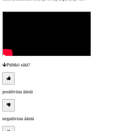
Piditkö siitä?
positiivisia ääniä
negatiivisia ääniä