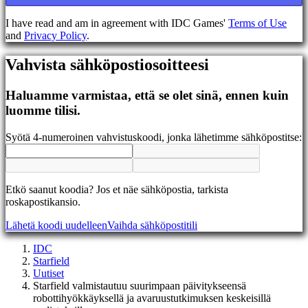
EL
EN
I have read and am in agreement with IDC Games'
Terms of Use
ES
and
Privacy Policy
.
FI
FR
Vahvista sähköpostiosoitteesi
HR
IT
JA
Haluamme varmistaa, että se olet sinä, ennen kuin
KO
luomme tilisi.
NL
NO
Syötä 4-numeroinen vahvistuskoodi, jonka lähetimme sähköpostitse:
PL
PT
RO
RU
Etkö saanut koodia? Jos et näe sähköpostia, tarkista
SR
roskapostikansio.
SV
TH
Lähetä koodi uudelleen
Vaihda sähköpostitili
TR
UK
IDC
VI
Starfield
ZH
Uutiset
Starfield valmistautuu suurimpaan päivitykseensä
robottihyökkäyksellä ja avaruustutkimuksen keskeisillä
Peli