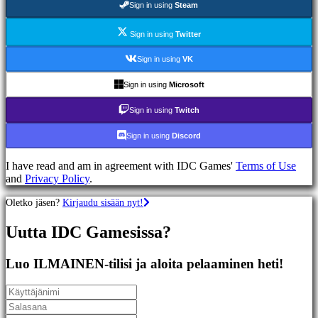
Sign in using
Steam
Racing
games
Casual
Sign in using
Twitter
games
Indie
Sign in using
VK
games
Simulation
Sign in using
Microsoft
games
Puzzle
Sign in using
Twitch
games
Fighting
Sign in using
Discord
games
Demot
I have read and am in agreement with IDC Games'
Terms of Use
and
Privacy Policy
.
Yhteisö
Oletko jäsen?
Kirjaudu sisään nyt!
Uutta IDC Gamesissa?
Gameplay
Pelin
sisäiset
Luo ILMAINEN-tilisi ja aloita pelaaminen heti!
tapahtumat
Uutiset
Media
Oppaat