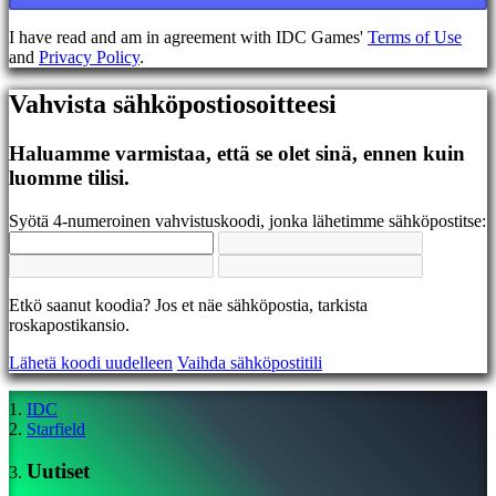
EL
EN
I have read and am in agreement with IDC Games'
Terms of Use
ES
and
Privacy Policy
.
FI
FR
Vahvista sähköpostiosoitteesi
HR
IT
JA
Haluamme varmistaa, että se olet sinä, ennen kuin
KO
luomme tilisi.
NL
NO
Syötä 4-numeroinen vahvistuskoodi, jonka lähetimme sähköpostitse:
PL
PT
RO
RU
Etkö saanut koodia? Jos et näe sähköpostia, tarkista
SR
roskapostikansio.
SV
TH
Lähetä koodi uudelleen
Vaihda sähköpostitili
TR
UK
VI
IDC
ZH
Starfield
Uutiset
Peli