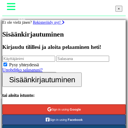
×
×
×
Peli
Et ole vielä jäsen?
Rekisteröidy nyt!
Gameplay
Pelin sisäiset tapahtumat
Pelit
Sisäänkirjautuminen
Uutiset
Media
Oppaat
Esittelyssä
Kirjaudu tilillesi ja aloita pelaaminen heti!
Tuki
Uutuudet
Foorumit
Ilmaiset
Kauppa
pelit
Pysy yhteydessä
Unohditko salasanasi?
Kategoriat
Sisäänkirjautuminen
Sisäänkirjautuminen
Rekisteröidy
Toimintapelit
Strategiapelit
Seikkailupelit
tai aloita istunto:
R
MMO-
pelit
Sign in using
Google
RPG-
pelit
Sign in using
Facebook
Urheilupelit
Räiskintäpelit