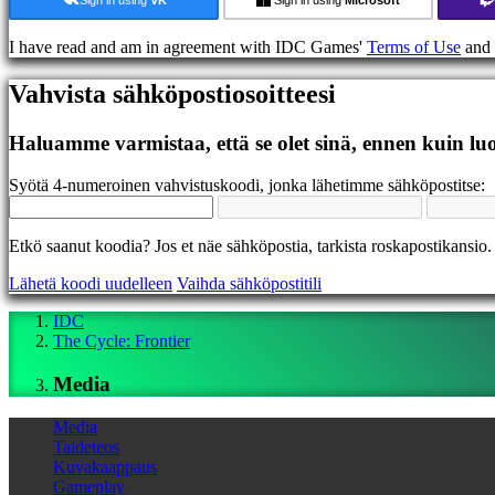
Foorumit
IDC
I have read and am in agreement with IDC Games'
Terms of Use
and
Gifts
IDC
Vahvista sähköpostiosoitteesi
Plays
Tuki
UKK
Haluamme varmistaa, että se olet sinä, ennen kuin luo
Syötä 4-numeroinen vahvistuskoodi, jonka lähetimme sähköpostitse:
Tili
Rekisteröidy
Etkö saanut koodia? Jos et näe sähköpostia, tarkista roskapostikansio.
Sisäänkirjautuminen
Lähetä koodi uudelleen
Vaihda sähköpostitili
Unohditko
salasanasi?
IDC
The Cycle: Frontier
Vaihda
kieltä
Media
AR
BS
Media
CS
Taideteos
DA
Kuvakaappaus
DE
Gameplay