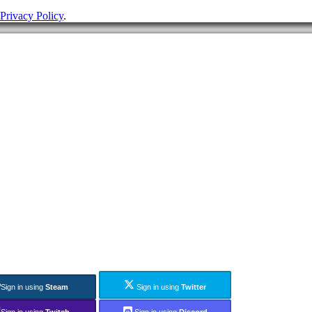
Privacy Policy
.
Sign in using
Steam
Sign in using
Twitter
Sign in using
Twitch
Sign in using
Discord