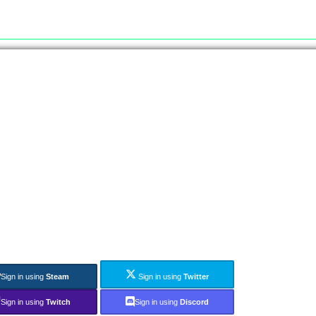
Sign in using
Steam
Sign in using
Twitter
Sign in using
Twitch
Sign in using
Discord