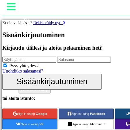
Peli
Et ole vielä jäsen?
Rekisteröidy nyt!
Gameplay
Pelin sisäiset tapahtumat
Pelit
Sisäänkirjautuminen
Uutiset
Media
Esittelyssä
Oppaat
Kirjaudu tilillesi ja aloita pelaaminen heti!
Uutuudet
Tuki
Ilmaiset
Foorumit
pelit
Kauppa
Pysy yhteydessä
Unohditko salasanasi?
Kategoriat
Sisäänkirjautuminen
Sisäänkirjautuminen
Toimintapelit
Rekisteröidy
Strategiapelit
Seikkailupelit
tai aloita istunto:
MMO-
R
pelit
RPG-
Sign in using
Google
Sign in using
Facebook
pelit
Urheilupelit
Sign in using
VK
Sign in using
Microsoft
Räiskintäpelit