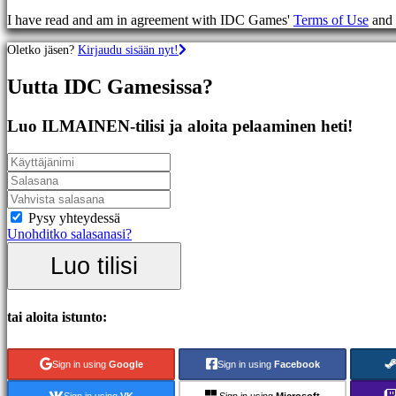
Racing
I have read and am in agreement with IDC Games'
Terms of Use
and
games
Casual
Oletko jäsen?
Kirjaudu sisään nyt!
games
Indie
Uutta IDC Gamesissa?
games
Simulation
games
Luo ILMAINEN-tilisi ja aloita pelaaminen heti!
Puzzle
games
Fighting
games
Demot
Pysy yhteydessä
Unohditko salasanasi?
Yhteisö
Luo tilisi
Gameplay
Pelin
tai aloita istunto:
sisäiset
tapahtumat
Uutiset
Sign in using
Google
Sign in using
Facebook
Media
Oppaat
Sign in using
VK
Sign in using
Microsoft