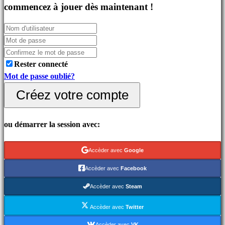
Jeux
commencez à jouer dès maintenant !
indés
Jeux
de
simulation
Rester connecté
Jeux
Mot de passe oublié?
de
casse
Créez votre compte
tête
Jeux
ou démarrer la session avec:
de
combat
Demos
Accèder avec
Google
Accèder avec
Facebook
Communauté
Accèder avec
Steam
Accèder avec
Twitter
Gameplay
Accèder avec
VK