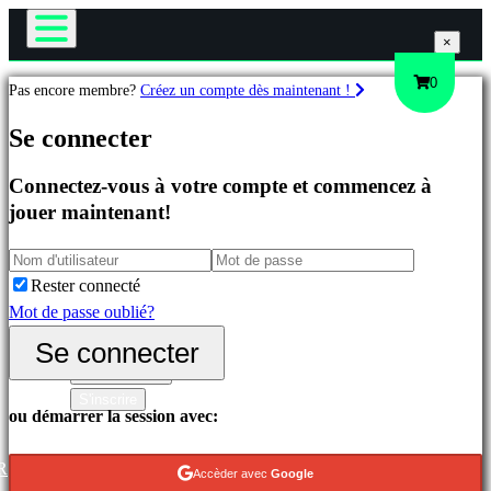
×
×
×
Le Jeu
0
Pas encore membre?
Créez un compte dès maintenant !
Gameplay
Jeux
Se connecter
Événements In-Game
Actualités
Connectez-vous à votre compte et commencez à
Médias
Célèbres
jouer maintenant!
Guides
Nouveautés
Assistance
Free
Forums
to
Rester connecté
Boutique
Play
Mot de passe oublié?
Catégories
Se connecter
Se connecter
S'inscrire
Jeux
ou démarrer la session avec:
d'Action
Jeux
R
Accèder avec
Google