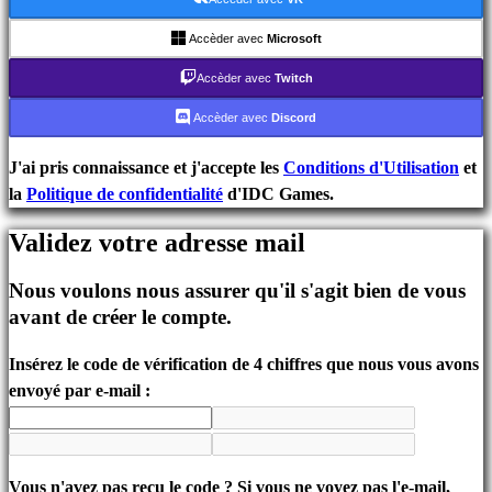
Événements
In-
Accèder avec
Microsoft
Game
Accèder avec
Twitch
Actualités
Médias
Accèder avec
Discord
Guides
Forums
J'ai pris connaissance et j'accepte les
Conditions d'Utilisation
et
IDC
la
Politique de confidentialité
d'IDC Games.
Gifts
Validez votre adresse mail
IDC
Plays
Nous voulons nous assurer qu'il s'agit bien de vous
Assistance
avant de créer le compte.
FAQ
Insérez le code de vérification de 4 chiffres que nous vous avons
Compte
envoyé par e-mail :
S'inscrire
Se
Vous n'avez pas reçu le code ? Si vous ne voyez pas l'e-mail,