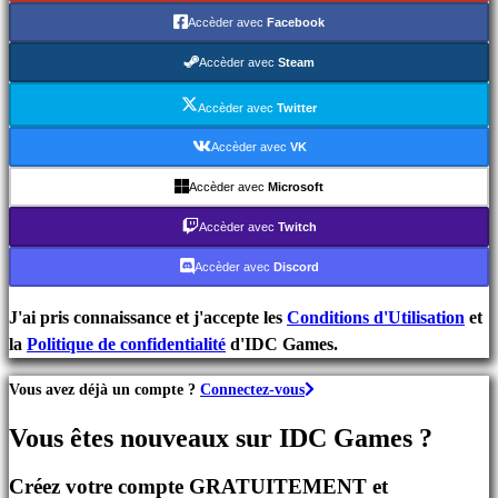
de
Accèder avec
Facebook
Stratégie
Jeux
Accèder avec
Steam
d'Aventure
Jeux
Accèder avec
Twitter
MMO
Accèder avec
VK
Jeux
Accèder avec
Microsoft
RPG
Jeux
Accèder avec
Twitch
de
Accèder avec
Discord
Sport
Jeux
J'ai pris connaissance et j'accepte les
Conditions d'Utilisation
et
de
la
Politique de confidentialité
d'IDC Games.
Tir
Jeux
Vous avez déjà un compte ?
Connectez-vous
de
course
Vous êtes nouveaux sur IDC Games ?
Jeux
casual
Créez votre compte GRATUITEMENT et