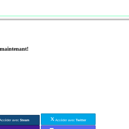
 maintenant!
Accèder avec
Steam
Accèder avec
Twitter