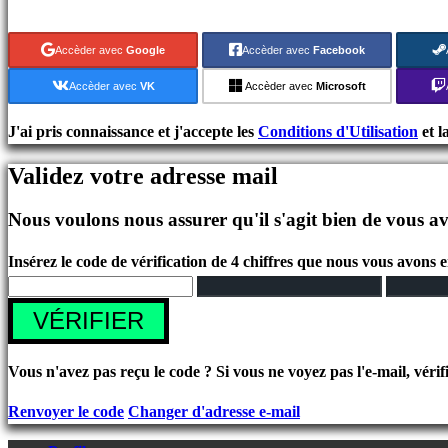
Jeux
indés
Accèder avec
Google
Accèder avec
Facebook
Jeux
de
Accèder avec
VK
Accèder avec
Microsoft
simulation
Jeux
J'ai pris connaissance et j'accepte les
Conditions d'Utilisation
et l
de
Validez votre adresse mail
casse
tête
Nous voulons nous assurer qu'il s'agit bien de vous av
Jeux
de
Insérez le code de vérification de 4 chiffres que nous vous avons 
combat
Demos
VÉRIFIER
Communauté
Vous n'avez pas reçu le code ? Si vous ne voyez pas l'e-mail, vérif
Renvoyer le code
Changer d'adresse e-mail
Gameplays