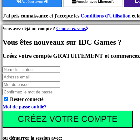
de
Accèder avec
VK
Accèder avec
Microsoft
Stratégie
Jeux
J'ai pris connaissance et j'accepte les
Conditions d'Utilisation
et l
d'Aventure
Vous avez déjà un compte ?
Connectez-vous
Jeux
MMO
Vous êtes nouveaux sur IDC Games ?
Jeux
RPG
Créez votre compte GRATUITEMENT et commencez à 
Jeux
de
Sport
Jeux
de
Tir
Rester connecté
Jeux
Mot de passe oublié?
de
CRÉEZ VOTRE COMPTE
course
Jeux
casual
ou démarrer la session avec: