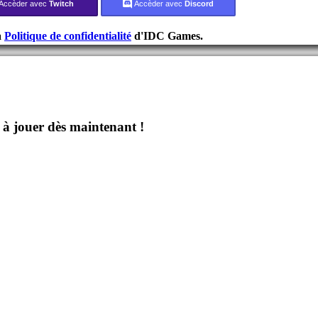
Accèder avec
Twitch
Accèder avec
Discord
a
Politique de confidentialité
d'IDC Games.
jouer dès maintenant !