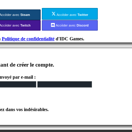
Accèder avec
Steam
Accèder avec
Twitter
Accèder avec
Twitch
Accèder avec
Discord
a
Politique de confidentialité
d'IDC Games.
ant de créer le compte.
envoyé par e-mail :
iez dans vos indésirables.