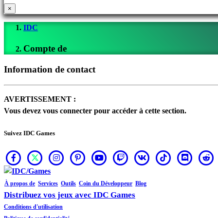
connecter
×
Mot
IDC
de
passe
Compte de
oublié?
Information de contact
Changer
de
AVERTISSEMENT :
langue
Vous devez vous connecter pour accéder à cette section.
AR
Suivez IDC Games
BS
CS
DA
DE
À propos de
Services
Outils
Coin du Développeur
Blog
EL
Distribuez vos jeux avec IDC Games
EN
Conditions d'utilisation
ES