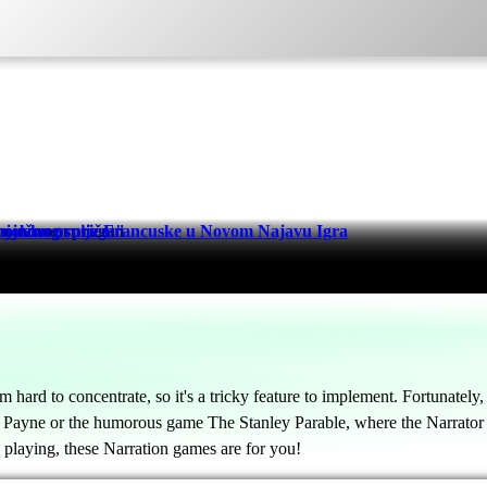
uno novom pričom
 nježnog snijega"
sku protiv Francuske u Novom Najavu Igra
 hard to concentrate, so it's a tricky feature to implement. Fortunately
Payne or the humorous game The Stanley Parable, where the Narrator c
 playing, these Narration games are for you!