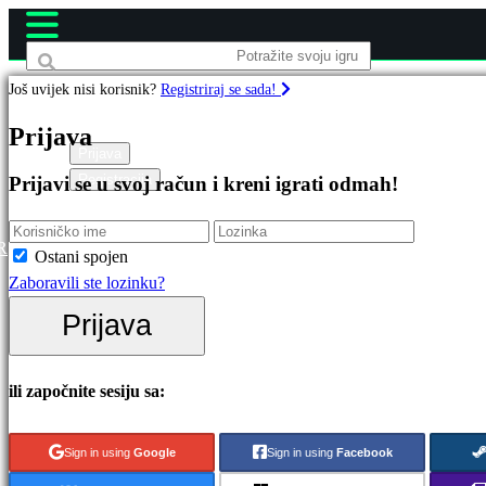
Još uvijek nisi korisnik?
Registriraj se sada!
Igre
Prijava
Prijava
Registracija
Prijavi se u svoj račun i kreni igrati odmah!
Istaknuto
Nova
izdanja
R
Ostani spojen
Besplatno
Zaboravili ste lozinku?
za
Prijava
igranje
Kategorije
ili započnite sesiju sa:
Akcijske
Sign in using
Google
Sign in using
Facebook
igre