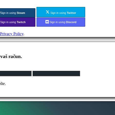
Sign in using
Steam
Sign in using
Twitter
Sign in using
Twitch
Sign in using
Discord
Privacy Policy
.
 vaš račun.
šte.