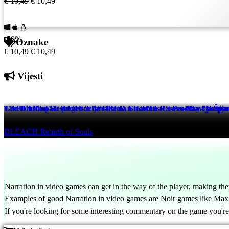
€ 10,49
€ 10,49
-50%
Oznake
€ 10,49
€ 10,49
Vijesti
The Division Resurgence lansira na Steamu s Cross-Play i potp
Genshin Impact predstavlja Odette u novom teaseru lika "Iluzija
CAPTAIN TSUBASA 2: WORLD FIGHTERS Predstavlja Španjol
Tom Clancy's The Division Resurgence
Genshin Impact
BLEACH Rebirth of Souls
9 hrs ago
9 hrs ago
9 hrs ago
Narration in video games can get in the way of the player, making them
Examples of good Narration in video games are Noir games like Max 
If you're looking for some interesting commentary on the game you're