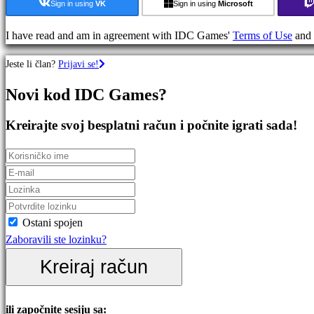
Strateške
Sign in using
VK
Sign in using
Microsoft
igre
Avanturističke
I have read and am in agreement with IDC Games'
Terms of Use
and
igre
Jeste li član?
Prijavi se!
MMO
igre
Novi kod IDC Games?
RPG
igre
Kreirajte svoj besplatni račun i počnite igrati sada!
Sportske
igre
Pucačke
igre
Racing
games
Ostani spojen
Casual
Zaboravili ste lozinku?
games
Kreiraj račun
Indie
games
Simulation
ili započnite sesiju sa: