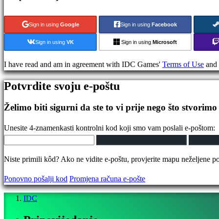
games
Puzzle
Sign in using
Google
Sign in using
Facebook
games
Fighting
Sign in using
VK
Sign in using
Microsoft
games
Demo
I have read and am in agreement with IDC Games'
Terms of Use
and
Potvrdite svoju e-poštu
Zajednica
Želimo biti sigurni da ste to vi prije nego što stvorimo
Gameplays
Unesite 4-znamenkasti kontrolni kod koji smo vam poslali e-poštom:
In-
Game
Niste primili kôd? Ako ne vidite e-poštu, provjerite mapu neželjene po
Eventi
Vijesti
Ponovno pošalji kod
Promjena računa e-pošte
Mediji
Vodiči
IDC
Forumi