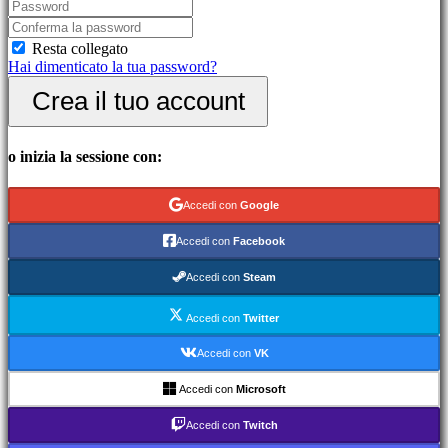
picchiaduro
Demo
Resta collegato
Hai dimenticato la tua password?
Community
Crea il tuo account
Gameplay
Eventi
o inizia la sessione con:
di
gioco
Notizie
Accedi con
Google
Media
Guide
Accedi con
Facebook
Forum
IDC
Accedi con
Steam
Gifts
IDC
Accedi con
Twitter
Plays
Assistenza
Accedi con
VK
FAQ
Accedi con
Microsoft
Account
Accedi con
Twitch