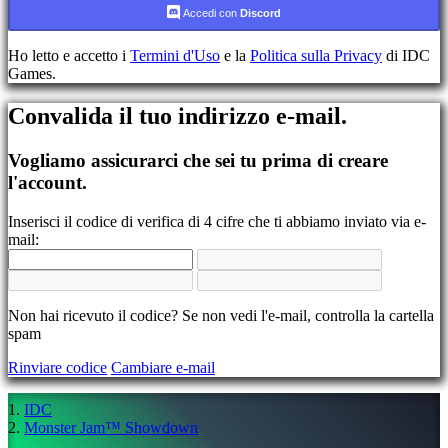
Accedi con
Discord
Registrati
Accedi
Ho letto e accetto i
Termini d'Uso
e la
Politica sulla Privacy
di IDC
Hai
Games.
dimenticato
la
Convalida il tuo indirizzo e-mail.
tua
password?
Vogliamo assicurarci che sei tu prima di creare
Cambia
l'account.
lingua
Inserisci il codice di verifica di 4 cifre che ti abbiamo inviato via e-
AR
mail:
BS
CS
DA
DE
EL
Non hai ricevuto il codice? Se non vedi l'e-mail, controlla la cartella
EN
spam
ES
Rinviare codice
Cambiare e-mail
FI
FR
HR
IDC
IT
Monster Jam™ Showdown
JA