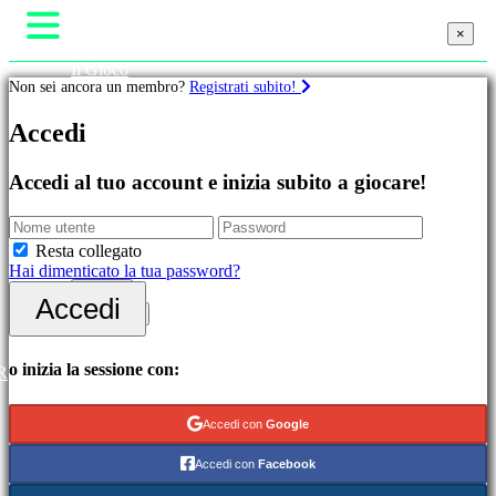
×
×
×
Il Gioco
Non sei ancora un membro?
Registrati subito!
Gameplay
Eventi di gioco
Giochi
Accedi
Notizie
Media
Guide
In
Accedi al tuo account e inizia subito a giocare!
Assistenza
evidenza
Forum
Novità
Negozio
Free
Resta collegato
to
Hai dimenticato la tua password?
Play
Accedi
Accedi
Categorie
Registrati
Giochi
o inizia la sessione con:
R
di
azione
Accedi con
Google
Giochi
di
Accedi con
Facebook
strategia
Giochi