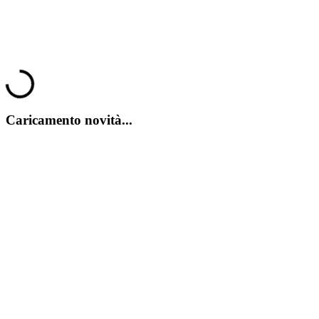
di guida. Ti chiederai da che parte ruota il mondo, perché
Backwards Bob™ è pronto a farti girare la testa in questa incredibile
sfida sulle piste di Monster Jam™ Showdown! Maggiori
informazioni qui.
Mostra tutto
25/10/2024 - 12:54
Monster Jam™ Showdown
Loading...
Caricamento novità...