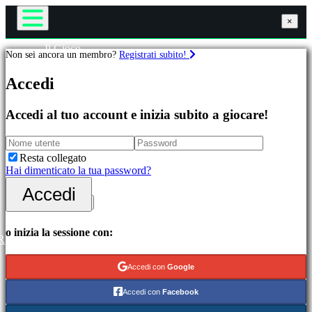
×
×
×
Il Gioco
Non sei ancora un membro?
Registrati subito!
Gameplay
Giochi
Eventi di gioco
Accedi
Notizie
Media
In
Guide
Accedi al tuo account e inizia subito a giocare!
evidenza
Assistenza
Novità
Forum
Free
Negozio
Resta collegato
to
Hai dimenticato la tua password?
Play
Accedi
Accedi
Categorie
Registrati
Giochi
o inizia la sessione con:
R
di
azione
Accedi con
Google
Giochi
di
Accedi con
Facebook
strategia
Giochi