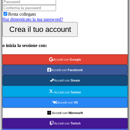
picchiaduro
Demo
Resta collegato
Hai dimenticato la tua password?
Community
Crea il tuo account
Gameplay
Eventi
o inizia la sessione con:
di
gioco
Notizie
Accedi con
Google
Media
Guide
Accedi con
Facebook
Forum
IDC
Accedi con
Steam
Gifts
IDC
Accedi con
Twitter
Plays
Assistenza
Accedi con
VK
FAQ
Accedi con
Microsoft
Account
Accedi con
Twitch