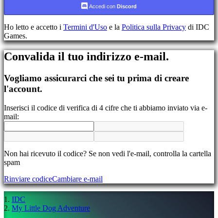
Accedi con
Discord
Registrati
Accedi
Ho letto e accetto i
Termini d'Uso
e la
Politica sulla Privacy
di IDC
Hai
Games.
dimenticato
la
Convalida il tuo indirizzo e-mail.
tua
password?
Vogliamo assicurarci che sei tu prima di creare
Cambia
l'account.
lingua
Inserisci il codice di verifica di 4 cifre che ti abbiamo inviato via e-
AR
mail:
BS
CS
DA
DE
EL
Non hai ricevuto il codice? Se non vedi l'e-mail, controlla la cartella
EN
spam
ES
Rinviare codice
Cambiare e-mail
FI
FR
HR
IDC
IT
My Little Dog Adventure
JA