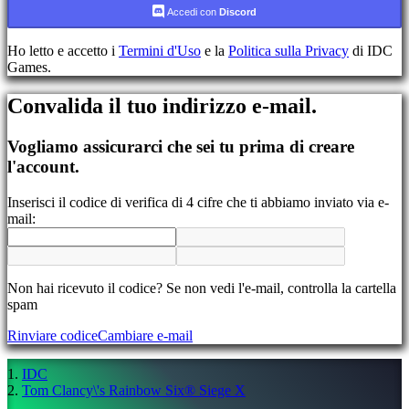
Accedi con
Discord
Registrati
Accedi
Ho letto e accetto i
Termini d'Uso
e la
Politica sulla Privacy
di IDC
Hai
Games.
dimenticato
la
Convalida il tuo indirizzo e-mail.
tua
password?
Vogliamo assicurarci che sei tu prima di creare
Cambia
l'account.
lingua
Inserisci il codice di verifica di 4 cifre che ti abbiamo inviato via e-
AR
mail:
BS
CS
DA
DE
EL
Non hai ricevuto il codice? Se non vedi l'e-mail, controlla la cartella
EN
spam
ES
Rinviare codice
Cambiare e-mail
FI
FR
HR
IDC
IT
Tom Clancy\'s Rainbow Six® Siege X
JA