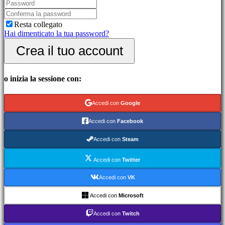
picchiaduro
Demo
Resta collegato
Hai dimenticato la tua password?
Community
Crea il tuo account
Gameplay
Eventi
o inizia la sessione con:
di
gioco
Notizie
Accedi con
Google
Media
Guide
Accedi con
Facebook
Forum
IDC
Accedi con
Steam
Gifts
IDC
Accedi con
Twitter
Plays
Assistenza
Accedi con
VK
FAQ
Accedi con
Microsoft
Account
Accedi con
Twitch