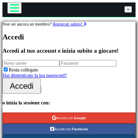
×
×
×
Il Gioco
Non sei ancora un membro?
Registrati subito!
Gameplay
Giochi
Eventi di gioco
Accedi
Notizie
Media
In
Guide
Accedi al tuo account e inizia subito a giocare!
evidenza
Assistenza
Novità
Forum
Free
Negozio
Resta collegato
to
Hai dimenticato la tua password?
Play
Accedi
Accedi
Categorie
Registrati
Giochi
o inizia la sessione con:
R
di
azione
Accedi con
Google
Giochi
di
Accedi con
Facebook
strategia
Giochi