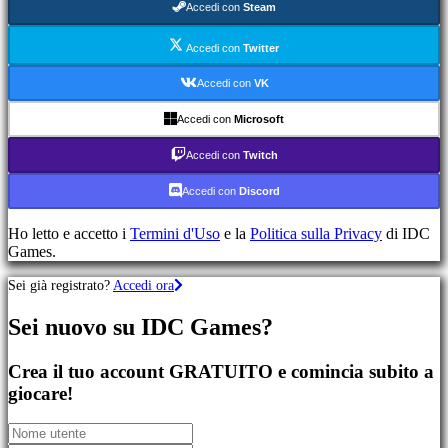
Accedi con
Steam
di
avventura
Giochi
Accedi con
Twitter
MMO
Giochi
Accedi con
VK
GDR
Giochi
Accedi con
Microsoft
di
sport
Accedi con
Twitch
Giochi
sparatutto
Accedi con
Discord
Giochi
di
Ho letto e accetto i
Termini d'Uso
e la
Politica sulla Privacy
di IDC
corsa
Games.
Giochi
casual
Sei già registrato?
Accedi ora
Giochi
indie
Sei nuovo su IDC Games?
Giochi
di
Crea il tuo account GRATUITO e comincia subito a
simulazione
Giochi
giocare!
di
puzzle
Giochi