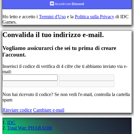
Accedi con
Discord
Registrati
Accedi
Ho letto e accetto i
Termini d'Uso
e la
Politica sulla Privacy
di IDC
Hai
Games.
dimenticato
la
Convalida il tuo indirizzo e-mail.
tua
password?
Vogliamo assicurarci che sei tu prima di creare
Cambia
l'account.
lingua
Inserisci il codice di verifica di 4 cifre che ti abbiamo inviato via e-
AR
mail:
BS
CS
DA
DE
EL
Non hai ricevuto il codice? Se non vedi l'e-mail, controlla la cartella
EN
spam
ES
Rinviare codice
Cambiare e-mail
FI
FR
HR
IDC
IT
Total War: PHARAOH
JA