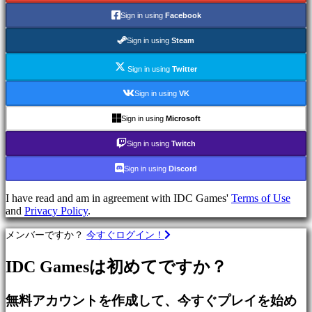
で
Sign in using
Facebook
プ
レ
Sign in using
Steam
イ
Sign in using
Twitter
カ
テ
Sign in using
VK
ゴ
リ
Sign in using
Microsoft
ー
Sign in using
Twitch
Sign in using
Discord
ア
ク
I have read and am in agreement with IDC Games'
Terms of Use
シ
and
Privacy Policy
.
ョ
ン
メンバーですか？
今すぐログイン！
ゲ
ー
IDC Gamesは初めてですか？
ム
戦
無料アカウントを作成して、今すぐプレイを始め
略