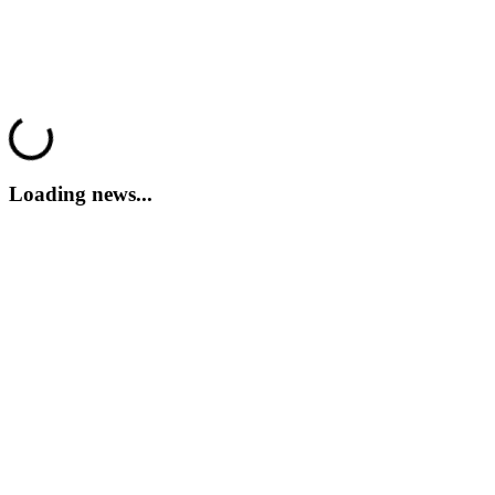
ways to have fun have been added, and community feedback has
ニ
been carefully considered. If you want more information you just
ュ
have to enter here.
ー
ス
さらに見る
メ
29/06/2022 - 11:22
Dread Hunger
Loading...
デ
ィ
ア
Loading news...
ガ
イ
ド
フ
ォ
ー
ラ
ム
IDC
Gifts
IDC
Plays
サ
ポ