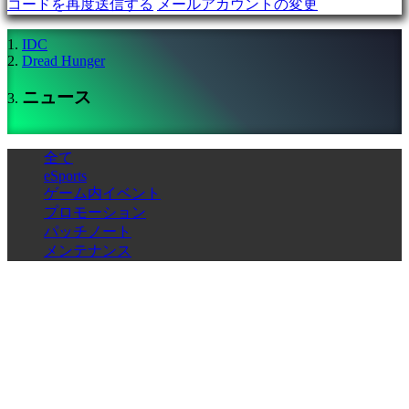
コードを再度送信する
メールアカウントの変更
デ
モ
IDC
Dread Hunger
コ
ニュース
ミ
ュ
ニ
全て
テ
eSports
ィ
ゲーム内イベント
ー
プロモーション
パッチノート
Gameplay
メンテナンス
ゲ
ー
ム
Wolves in sheep's clothing | Update 1.1
内
イ
It's been a long time without new content for Dread Hunger, but the
ベ
wait has been worth it. This new update is packed with features that
ン
you will be able to enjoy playing and familiarizing yourself with for
quite some time. Several major known issues have been fixed, new
ト