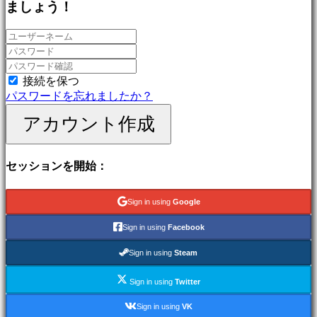
ましょう！
ゲ
ー
ム
冒
険
ゲ
接続を保つ
ー
パスワードを忘れましたか？
ム
アカウント作成
MMO
ゲ
ー
セッションを開始：
ム
RPG
ゲ
Sign in using
Google
ー
ム
Sign in using
Facebook
ス
ポ
Sign in using
Steam
ー
Sign in using
Twitter
ツ
ゲ
Sign in using
VK
ー