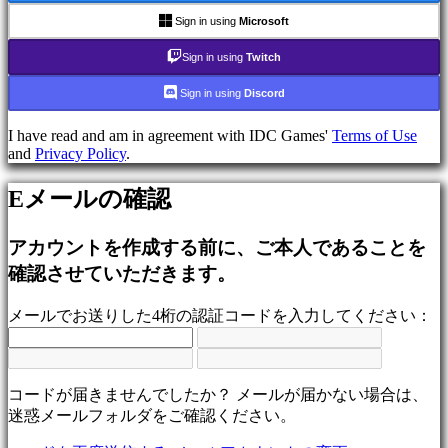
ム
Sign in using
Microsoft
シ
ュ
Sign in using
Twitch
ー
Sign in using
Discord
テ
ィ
I have read and am in agreement with IDC Games'
Terms of Use
ン
and
Privacy Policy
.
グ
ゲ
Eメールの確認
ー
ム
アカウントを作成する前に、ご本人であることを
Racing
games
確認させていただきます。
Casual
games
メールでお送りした4桁の認証コードを入力してください：
Indie
games
Simulation
games
Puzzle
コードが届きませんでしたか？ メールが届かない場合は、
games
迷惑メールフォルダをご確認ください。
Fighting
games