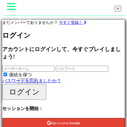
×
×
×
ゲーム
まだメンバーでありませんか？
今すぐ登録！
Gameplay
ゲーム内イベント
ゲ
ログイン
ニュース
ー
メディア
ム
ガイド
プ
アカウントにログインして、今すぐプレイしまし
サポート
ロ
ょう!
フォーラム
フ
ショップ
ィ
ー
接続を保つ
ル
パスワードを忘れましたか？
ログイン
登録
ログイン
特
集
R
新
セッションを開始：
作
無
料
Sign in using
Google