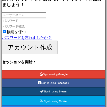
ゲ
ましょう！
ー
ム
戦
略
ゲ
接続を保つ
ー
パスワードを忘れましたか？
ム
アカウント作成
冒
険
ゲ
セッションを開始：
ー
ム
Sign in using
Google
MMO
ゲ
Sign in using
Facebook
ー
Sign in using
Steam
ム
RPG
Sign in using
Twitter
ゲ