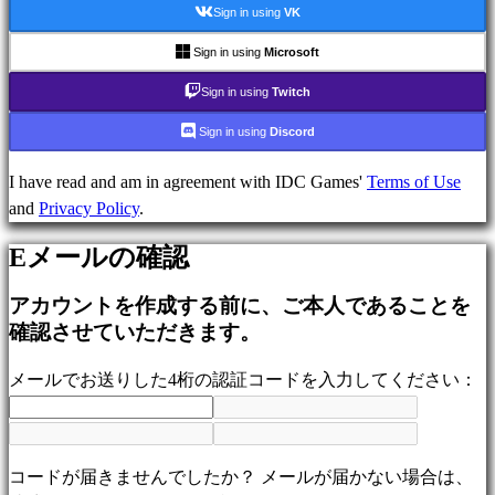
Sign in using
VK
ー
ム
Sign in using
Microsoft
ス
Sign in using
Twitch
ポ
ー
Sign in using
Discord
ツ
ゲ
I have read and am in agreement with IDC Games'
Terms of Use
ー
and
Privacy Policy
.
ム
Eメールの確認
シ
ュ
アカウントを作成する前に、ご本人であることを
ー
確認させていただきます。
テ
ィ
メールでお送りした4桁の認証コードを入力してください：
ン
グ
ゲ
ー
コードが届きませんでしたか？ メールが届かない場合は、