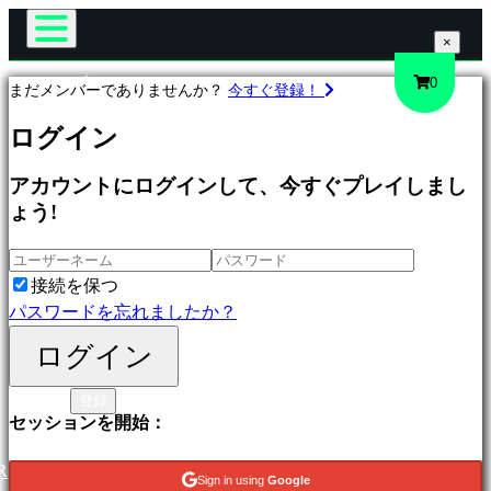
×
×
×
ゲーム
0
まだメンバーでありませんか？
今すぐ登録！
Gameplay
ゲ
ログイン
ゲーム内イベント
ー
ニュース
ム
アカウントにログインして、今すぐプレイしまし
メディア
プ
ょう!
ガイド
ロ
サポート
フ
フォーラム
ィ
接続を保つ
ショップ
ー
パスワードを忘れましたか？
ル
ログイン
ログイン
登録
特
セッションを開始：
集
新
R
Sign in using
Google
作