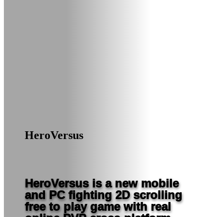
HeroVersus
HeroVersus is a new mobile
and PC fighting 2D scrolling
free to play game with real