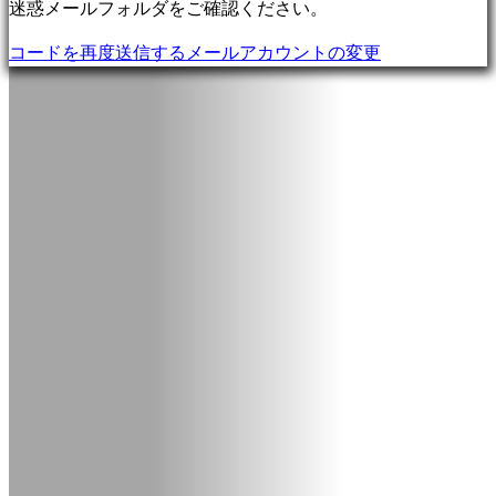
ム
迷惑メールフォルダをご確認ください。
Racing
コードを再度送信する
メールアカウントの変更
games
Casual
games
Indie
games
Simulation
games
Puzzle
games
Fighting
games
デ
モ
コ
ミ