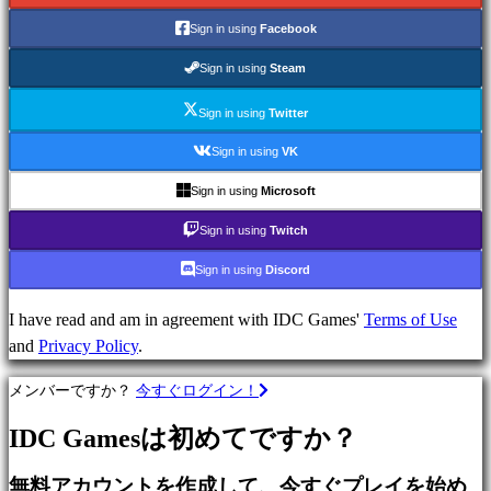
無
Sign in using
Facebook
料
Sign in using
Steam
で
プ
Sign in using
Twitter
レ
イ
Sign in using
VK
Sign in using
Microsoft
カ
テ
Sign in using
Twitch
ゴ
Sign in using
Discord
リ
ー
I have read and am in agreement with IDC Games'
Terms of Use
and
Privacy Policy
.
ア
メンバーですか？
今すぐログイン！
ク
シ
IDC Gamesは初めてですか？
ョ
ン
無料アカウントを作成して、今すぐプレイを始め