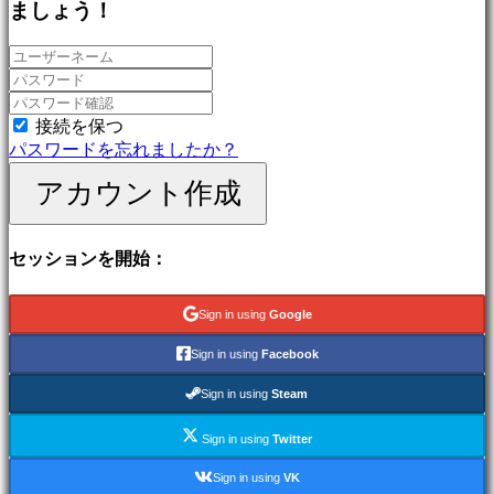
ましょう！
ゲ
ー
ム
冒
険
ゲ
接続を保つ
ー
パスワードを忘れましたか？
ム
アカウント作成
MMO
ゲ
ー
セッションを開始：
ム
RPG
ゲ
Sign in using
Google
ー
ム
Sign in using
Facebook
ス
ポ
Sign in using
Steam
ー
Sign in using
Twitter
ツ
ゲ
Sign in using
VK
ー