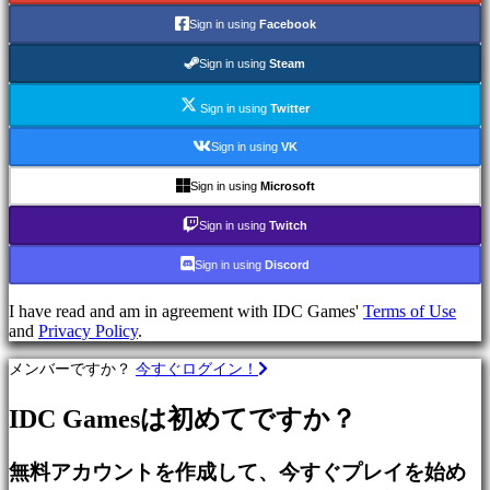
で
Sign in using
Facebook
プ
レ
Sign in using
Steam
イ
Sign in using
Twitter
カ
テ
Sign in using
VK
ゴ
リ
Sign in using
Microsoft
ー
Sign in using
Twitch
Sign in using
Discord
ア
ク
I have read and am in agreement with IDC Games'
Terms of Use
シ
and
Privacy Policy
.
ョ
ン
メンバーですか？
今すぐログイン！
ゲ
ー
IDC Gamesは初めてですか？
ム
戦
無料アカウントを作成して、今すぐプレイを始め
略