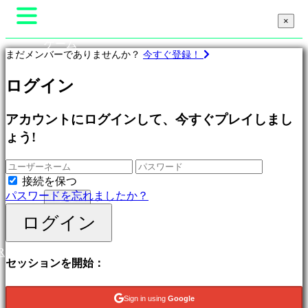
×
×
×
ゲーム
まだメンバーでありませんか？
今すぐ登録！
Gameplay
ゲーム内イベント
ゲ
ログイン
ニュース
ー
メディア
ム
ガイド
プ
アカウントにログインして、今すぐプレイしまし
サポート
ロ
ょう!
フォーラム
フ
ショップ
ィ
ー
接続を保つ
ル
パスワードを忘れましたか？
ログイン
登録
ログイン
特
集
R
新
セッションを開始：
作
無
料
Sign in using
Google