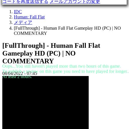
コードを再度送信する
メールアカウントの変更
デ
モ
IDC
Human: Fall Flat
メディア
コ
[FullThrough] - Human Fall Flat Gameplay HD (PC) | NO
ミ
COMMENTARY
ュ
[FullThrough] - Human Fall Flat
ニ
テ
Gameplay HD (PC) | NO
ィ
COMMENTARY
ー
Oops...You still haven't played more than two hours of this game.
To publish a review on this game you need to have played for longer..
08/04/2022 - 07:45
At least 2 hours.
Gameplay
ゲ
ー
ム
内
イ
ベ
ン
ト