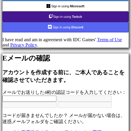
ム
Sign in using
Microsoft
シ
ュ
Sign in using
Twitch
ー
Sign in using
Discord
テ
ィ
I have read and am in agreement with IDC Games'
Terms of Use
ン
and
Privacy Policy
.
グ
ゲ
Eメールの確認
ー
ム
アカウントを作成する前に、ご本人であることを
Racing
games
確認させていただきます。
Casual
games
メールでお送りした4桁の認証コードを入力してください：
Indie
games
Simulation
games
Puzzle
コードが届きませんでしたか？ メールが届かない場合は、
games
迷惑メールフォルダをご確認ください。
Fighting
games