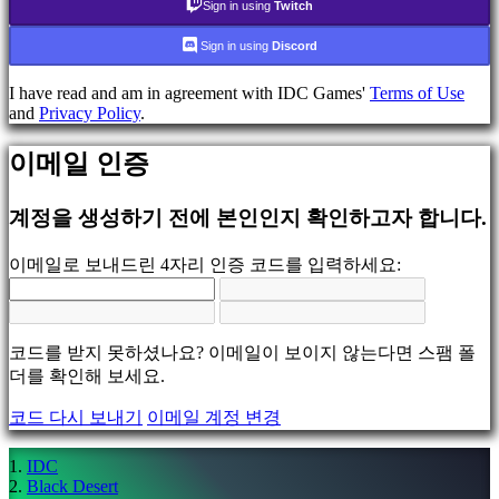
데
Sign in using
Twitch
모
Sign in using
Discord
지
I have read and am in agreement with IDC Games'
Terms of Use
역
and
Privacy Policy
.
사
회
이메일 인증
계정을 생성하기 전에 본인인지 확인하고자 합니다.
게
임
이메일로 보내드린 4자리 인증 코드를 입력하세요:
플
레
이
게
코드를 받지 못하셨나요? 이메일이 보이지 않는다면 스팸 폴
임
더를 확인해 보세요.
내
이
코드 다시 보내기
이메일 계정 변경
벤
트
IDC
뉴
Black Desert
스