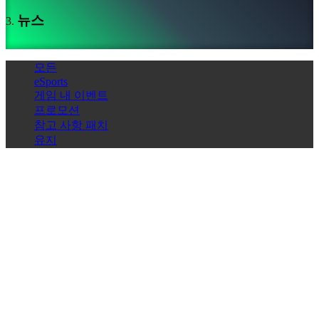
미
뉴스
디
어
가
모든
이
eSports
드
게임 내 이벤트
포
프로모션
럼
참고 사항 패치
IDC
유지
Gifts
IDC
Plays
지
Scholar, the hammer alchemist, is here
지
하
Witness the power of Scholar, effortlessly wielding hammers to
dominate the battlefield with unmatched speed and immense power!
다
Find out everything you need to know about Black Desert's new
FAQ
fighter by going here.
더 보기
계
21/12/2023 - 12:36
Black Desert
좌