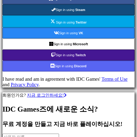
류
Sign in using
Steam
액
Sign in using
Twitter
션
게
Sign in using
VK
임
전
Sign in using
Microsoft
략
Sign in using
Twitch
게
임
Sign in using
Discord
어
드
I have read and am in agreement with IDC Games'
Terms of Use
벤
and
Privacy Policy
.
처
게
회원인가요?
지금 로그인하세요!
임
MMO
IDC Games즈에 새로운 소식?
게
임
무료 계정을 만들고 지금 바로 플레이하십시오!
스
RPG