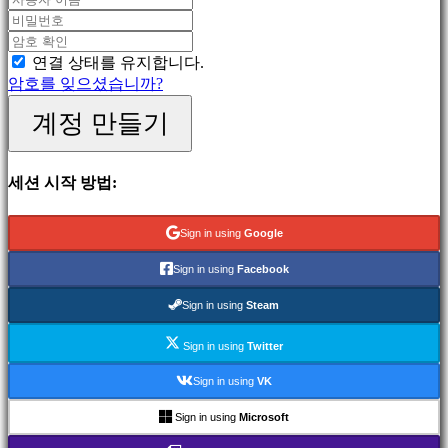
게
임
스
연결 상태를 유지합니다.
포
암호를 잊으셨습니까?
츠
게
계정 만들기
임
슈
팅
세션 시작 방법:
게
임
Racing
Sign in using
Google
games
Casual
Sign in using
Facebook
games
Indie
Sign in using
Steam
games
Simulation
Sign in using
Twitter
games
Puzzle
Sign in using
VK
games
Fighting
Sign in using
Microsoft
games