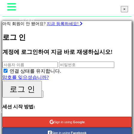
×
×
×
더 게임
아직 회원이 안 됐어요?
지금 등록하세요!
게임플레이
게임 내 이벤트
게
로그 인
뉴스
임
미디어
가이드
계정에 로그인하여 지금 바로 재생하십시오!
피
지지하다
처
포럼
링
샵
연결 상태를 유지합니다.
새
암호를 잊으셨습니까?
릴
리
로그 인
로그 인
스
등록하세요
무
료
세션 시작 방법:
R
재
생
Sign in using
Google
분
Sign in using
Facebook