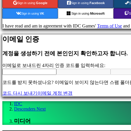
게
Sign in using
Google
Sign in using
Facebook
S
임
스
Sign in using
VK
Sign in using
Microsoft
S
포
츠
I have read and am in agreement with IDC Games'
Terms of Use
and
게
임
이메일 인증
슈
팅
계정을 생성하기 전에 본인인지 확인하고자 합니다.
게
임
이메일로 보내드린 4자리 인증 코드를 입력하세요:
Racing
games
Casual
코드를 받지 못하셨나요? 이메일이 보이지 않는다면 스팸 폴더
games
Indie
코드 다시 보내기
이메일 계정 변경
games
Simulation
IDC
games
Descenders Next
Puzzle
games
미디어
Fighting
games