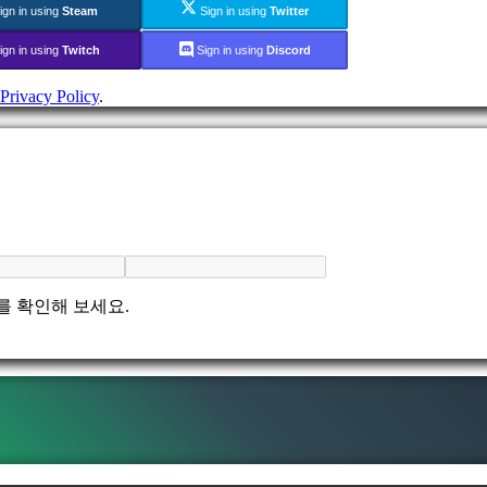
ign in using
Steam
Sign in using
Twitter
ign in using
Twitch
Sign in using
Discord
Privacy Policy
.
를 확인해 보세요.