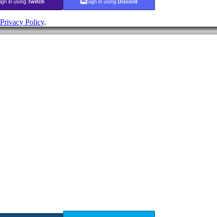
ign in using
Twitch
Sign in using
Discord
Privacy Policy
.