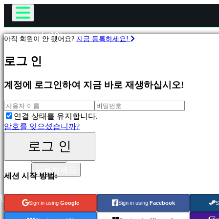
더 게임
아직 회원이 안 됐어요?
지금 등록하세요!
게임플레이
게
게임 내 이벤트
로그 인
임
뉴스
미디어
계정에 로그인하여 지금 바로 재생하십시오!
피
가이드
처
지지하다
링
포럼
연결 상태를 유지합니다.
새
샵
암호를 잊으셨습니까?
릴
리
로그 인
스
로그 인
무
등록하세요
료
세션 시작 방법:
재
생
R
Sign in using
Google
Sign in using
Facebook
S
분