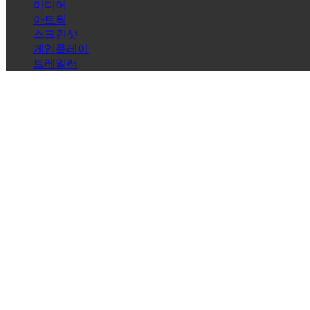
데
미디어
모
아트웍
스크린샷
게임플레이
지
트레일러
역
사
[CYPH3Rs_D0M41N_] - Descenders NEXT [Test Session] Gameplay (PC) 
회
게
임
플
레
이
게
임
내
이
벤
Descenders Next
트
뉴
[FullThrough] - Descenders Next Gameplay HD (PC) | NO COMMENTARY
스