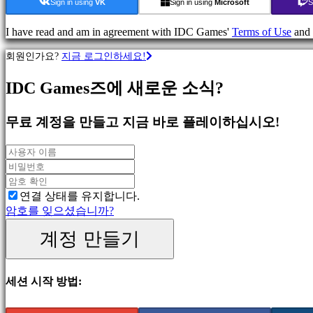
류
Sign in using
VK
Sign in using
Microsoft
S
I have read and am in agreement with IDC Games'
Terms of Use
and
액
션
회원인가요?
지금 로그인하세요!
게
임
IDC Games즈에 새로운 소식?
전
략
무료 계정을 만들고 지금 바로 플레이하십시오!
게
임
어
드
벤
연결 상태를 유지합니다.
처
암호를 잊으셨습니까?
게
임
계정 만들기
MMO
게
임
세션 시작 방법:
스
RPG