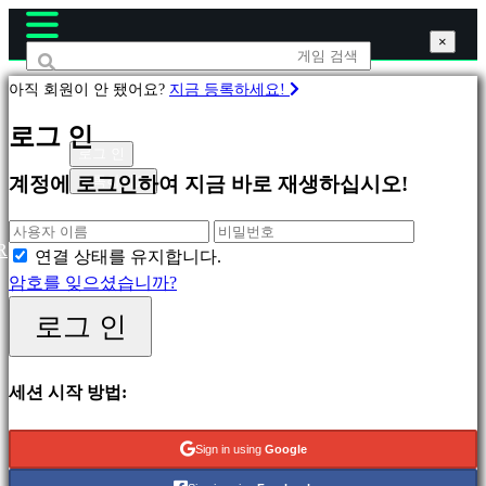
×
×
×
아직 회원이 안 됐어요?
지금 등록하세요!
게
로그 인
임
로그 인
등록하세요
계정에 로그인하여 지금 바로 재생하십시오!
피
처
R
연결 상태를 유지합니다.
링
암호를 잊으셨습니까?
새
로그 인
릴
리
스
세션 시작 방법:
무
료
Sign in using
Google
재
생