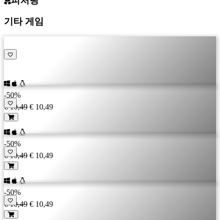
피처링
CS
기타 게임
DA
DE
EL
EN
ES
FI
FR
-50%
HR
€ 10,49
€ 10,49
IT
JA
KO
-50%
NL
€ 10,49
€ 10,49
NO
PL
PT
-50%
RO
€ 10,49
€ 10,49
RU