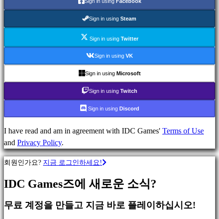
Sign in using
Facebook
분
Sign in using
Steam
류
Sign in using
Twitter
Sign in using
VK
액
션
Sign in using
Microsoft
게
Sign in using
Twitch
임
전
Sign in using
Discord
략
게
I have read and am in agreement with IDC Games'
Terms of Use
임
and
Privacy Policy
.
어
회원인가요?
지금 로그인하세요!
드
벤
IDC Games즈에 새로운 소식?
처
게
무료 계정을 만들고 지금 바로 플레이하십시오!
임