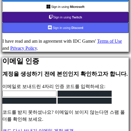
games
Sign in using
Microsoft
Indie
Sign in using
Twitch
games
Simulation
Sign in using
Discord
games
Puzzle
I have read and am in agreement with IDC Games'
Terms of Use
games
and
Privacy Policy
.
Fighting
이메일 인증
games
데
계정을 생성하기 전에 본인인지 확인하고자 합니다.
모
이메일로 보내드린 4자리 인증 코드를 입력하세요:
지
역
사
코드를 받지 못하셨나요? 이메일이 보이지 않는다면 스팸 폴
회
더를 확인해 보세요.
코드 다시 보내기
이메일 계정 변경