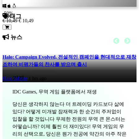
SR
SV
-50%
TH
태그
€ 10,49
€ 10,49
TR
UK
뉴스
VI
ZH
Halo: Campaign Evolved, 전설적인 캠페인을 현대적으로 재창
조하여 비평가들의 찬사를 받으며 출시
거래
Halo Infinite
1 hrs ago
IDC Games, 무역 게임 플랫폼에서 재생
당신은 생각하지 않는다 더 트레이딩 카드보다 삶에
있다? 어떻게 미개발 잠재력과 한 순간의 주저없이
입찰을 할 것입니다 무제한 전원의 무역 큰 몬스터는
어떻습니까? 이제 훨씬 더 재미있다! 무역 게임의 우
리의 선택으로, 당신은 뭔가 전공에 약간의 아주 작은