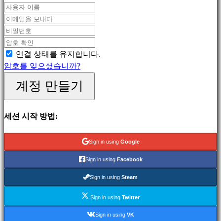
MMO
게
임
스
RPG
연결 상태를 유지합니다.
게
암호를 잊으셨습니까?
임
계정 만들기
스
포
츠
세션 시작 방법:
게
임
Sign in using
Google
슈
팅
Sign in using
Facebook
게
Sign in using
Steam
임
Racing
Sign in using
Twitter
games
Sign in using
VK
Casual