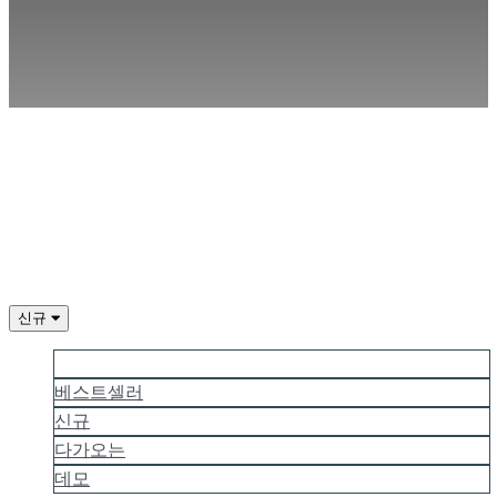
IDC
Gifts
지
지
하
다
FAQ
계
좌
신규
등
더 많은 인기
록
베스트셀러
하
신규
세
다가오는
요
데모
로