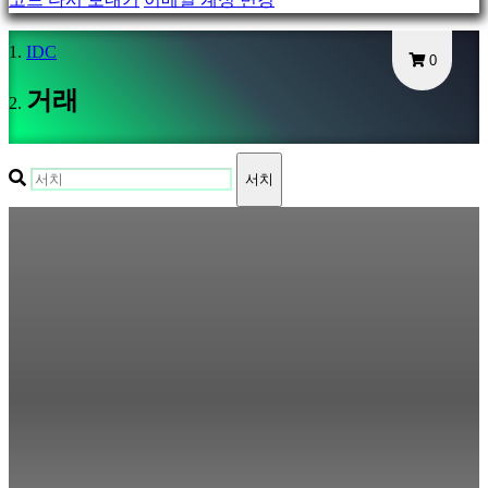
Gameplays
게
IDC
0
임
내
거래
이
벤
트
서치
뉴
스
미
디
어
가
이
드
포
럼
IDC
Plays