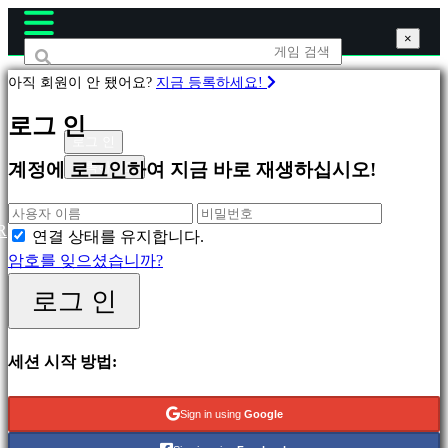
×
×
×
아직 회원이 안 됐어요?
지금 등록하세요!
게
로그 인
임
로그 인
등록하세요
계정에 로그인하여 지금 바로 재생하십시오!
피
처
R
연결 상태를 유지합니다.
링
암호를 잊으셨습니까?
새
로그 인
릴
리
스
세션 시작 방법:
무
료
Sign in using
Google
재
생