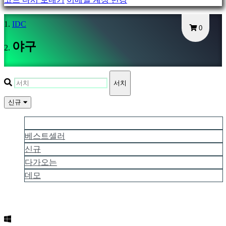
Gameplays
게
IDC
0
임
내
야구
이
벤
트
서치
뉴
스
신규
미
더 많은 인기
디
베스트셀러
어
신규
가
다가오는
이
드
데모
포
럼
IDC
Plays