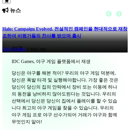
CS
뉴스
DA
DE
EL
Halo: Campaign Evolved, 전설적인 캠페인을 현대적으로 재창
EN
조하여 비평가들의 찬사를 받으며 출시
ES
FI
야구
Halo Infinite
1 days ago
FR
HR
IDC Games, 야구 게임 플랫폼에서 재생
IT
당신은 야구를 해본 적이? 우리의 야구 게임 덕분에,
JA
당신은 폭발 타격 및 실행해야합니다. 가장 좋은 것은
KO
당신이 당신의 집의 안락에서 장비 또는 이동에 하나
NL
의 동전을 낭비하지 않아도된다는 것입니다. 우리의
NO
선택에서 당신은 당신이 집에서 플레이를 할 수 있습
PL
니다 최고의 야구 게임을 찾을 수 있습니다. 우리의
PT
야구 게임 프로 야구 선수가되어 거래가 야구와 함께
RO
무엇인지 알아!
RU