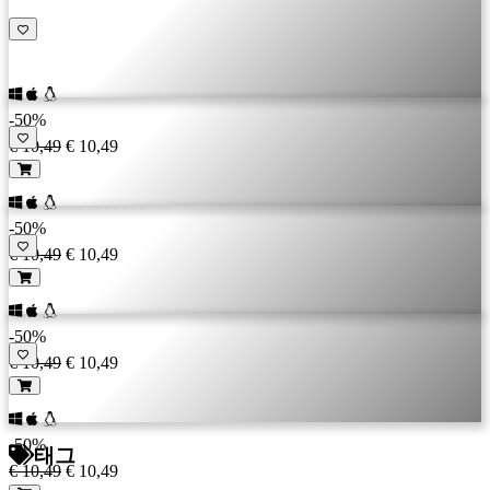
그
인
암
호
를
-50%
잊
€ 10,49
€ 10,49
으
셨
습
-50%
니
€ 10,49
€ 10,49
까?
언
-50%
어
€ 10,49
€ 10,49
변
경
-50%
태그
AR
€ 10,49
€ 10,49
BS