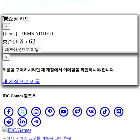
SR
SV
TH
쇼핑 카트:
TR
×
UK
{items} ITEMS ADDED
VI
â¬ 62
총순번:
ZH
체크아웃으로 이동
×
제품을 구매하시려면 제 계정에서 이메일을 확인하셔야 합니다.
내 계정으로 이동
IDC Games 팔로우
대해서
서비스
도구들
개발자 코너
Blog