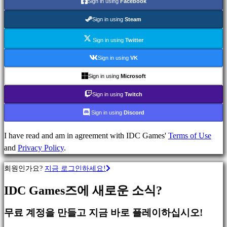
Sign in using
Facebook
분
Sign in using
Steam
류
Sign in using
Twitter
Sign in using
VK
액
션
Sign in using
Microsoft
게
Sign in using
Twitch
임
전
Sign in using
Discord
략
게
I have read and am in agreement with IDC Games'
Terms of Use
임
and
Privacy Policy
.
어
회원인가요?
지금 로그인하세요!
드
벤
IDC Games즈에 새로운 소식?
처
게
무료 계정을 만들고 지금 바로 플레이하십시오!
임