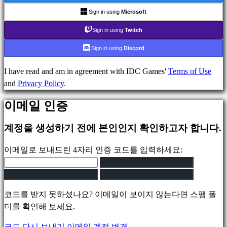
games
Sign in using
Microsoft
Indie
Sign in using
Twitch
games
Simulation
Sign in using
Discord
games
Puzzle
I have read and am in agreement with IDC Games'
Terms of Use
games
and
Privacy Policy
.
Fighting
이메일 인증
games
데
계정을 생성하기 전에 본인인지 확인하고자 합니다.
모
이메일로 보내드린 4자리 인증 코드를 입력하세요:
지
역
사
코드를 받지 못하셨나요? 이메일이 보이지 않는다면 스팸 폴
회
더를 확인해 보세요.
코드 다시 보내기
이메일 계정 변경