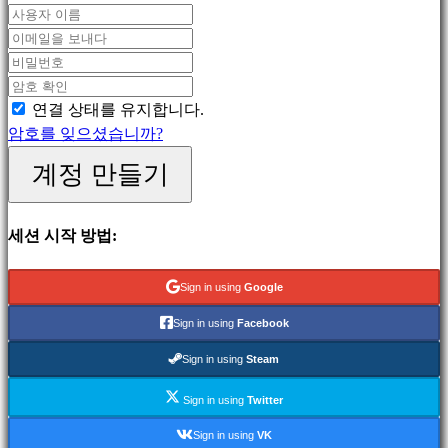
MMO
게
임
스
RPG
연결 상태를 유지합니다.
게
암호를 잊으셨습니까?
임
계정 만들기
스
포
츠
세션 시작 방법:
게
임
Sign in using
Google
슈
팅
Sign in using
Facebook
게
Sign in using
Steam
임
Racing
Sign in using
Twitter
games
Sign in using
VK
Casual