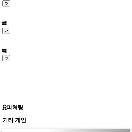
IDC
Gifts
지
지
하
다
FAQ
계
좌
등
록
피처링
하
세
기타 게임
요
로