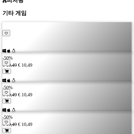
피처링
CS
기타 게임
DA
DE
EL
EN
ES
FI
FR
-50%
HR
€ 10,49
€ 10,49
IT
JA
KO
-50%
NL
€ 10,49
€ 10,49
NO
PL
PT
-50%
RO
€ 10,49
€ 10,49
RU