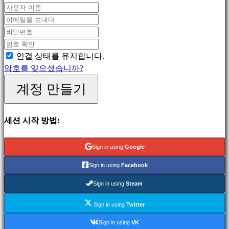
MMO
게
임
스
RPG
연결 상태를 유지합니다.
게
암호를 잊으셨습니까?
임
계정 만들기
스
포
츠
세션 시작 방법:
게
임
Sign in using
Google
슈
팅
Sign in using
Facebook
게
Sign in using
Steam
임
Racing
Sign in using
Twitter
games
Sign in using
VK
Casual