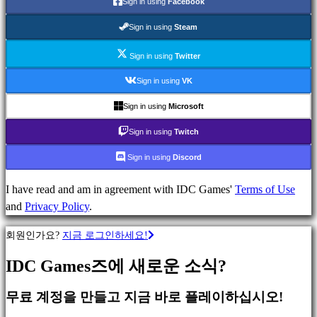
Sign in using
Facebook
분
Sign in using
Steam
류
Sign in using
Twitter
Sign in using
VK
액
션
Sign in using
Microsoft
게
Sign in using
Twitch
임
전
Sign in using
Discord
략
게
I have read and am in agreement with IDC Games'
Terms of Use
임
and
Privacy Policy
.
어
회원인가요?
지금 로그인하세요!
드
벤
IDC Games즈에 새로운 소식?
처
게
무료 계정을 만들고 지금 바로 플레이하십시오!
임