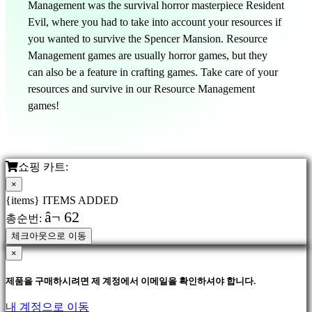
Management was the survival horror masterpiece Resident
Evil, where you had to take into account your resources if
you wanted to survive the Spencer Mansion. Resource
Management games are usually horror games, but they
can also be a feature in crafting games. Take care of your
resources and survive in our Resource Management
games!
쇼핑 카트:
×
{items} ITEMS ADDED
â¬ 62
총순번:
체크아웃으로 이동
×
제품을 구매하시려면 제 계정에서 이메일을 확인하셔야 합니다.
내 계정으로 이동