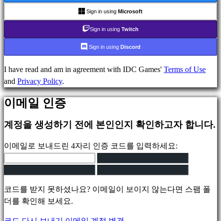
games
Sign in using
Microsoft
Indie
Sign in using
Twitch
games
Simulation
Sign in using
Discord
games
Puzzle
I have read and am in agreement with IDC Games'
Terms of Use
games
and
Privacy Policy
.
Fighting
이메일 인증
games
데
계정을 생성하기 전에 본인인지 확인하고자 합니다.
모
이메일로 보내드린 4자리 인증 코드를 입력하세요:
지
역
사
코드를 받지 못하셨나요? 이메일이 보이지 않는다면 스팸 폴
회
더를 확인해 보세요.
코드 다시 보내기
이메일 계정 변경