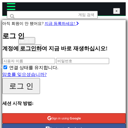
×
×
×
아직 회원이 안 됐어요?
지금 등록하세요!
게
로그 인
임
로그 인
등록하세요
계정에 로그인하여 지금 바로 재생하십시오!
피
처
R
연결 상태를 유지합니다.
링
암호를 잊으셨습니까?
새
로그 인
릴
리
스
세션 시작 방법:
무
료
Sign in using
Google
재
생