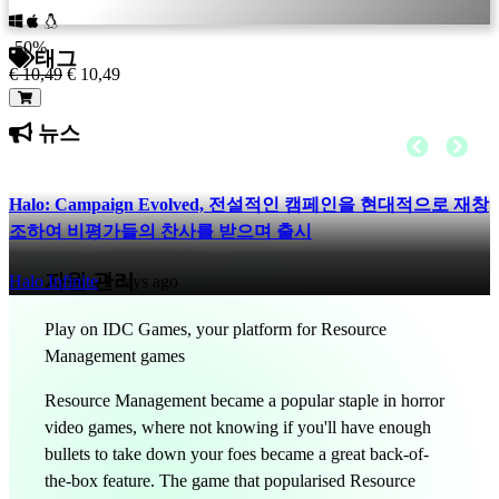
SR
SV
-50%
TH
태그
€ 10,49
€ 10,49
TR
UK
뉴스
VI
ZH
Halo: Campaign Evolved, 전설적인 캠페인을 현대적으로 재창
조하여 비평가들의 찬사를 받으며 출시
자원 관리
Halo Infinite
1 days ago
Play on IDC Games, your platform for Resource
Management games
Resource Management became a popular staple in horror
video games, where not knowing if you'll have enough
bullets to take down your foes became a great back-of-
the-box feature. The game that popularised Resource