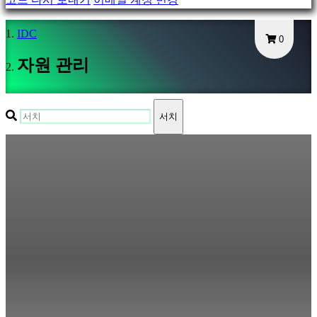
Gameplays
게
IDC
0
임
내
자원 관리
이
벤
트
서치
뉴
스
미
디
어
가
이
드
포
럼
IDC
Plays