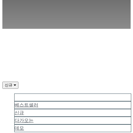
IDC
Gifts
지
지
하
다
FAQ
계
좌
신규
등
더 많은 인기
록
베스트셀러
하
신규
세
다가오는
요
데모
로