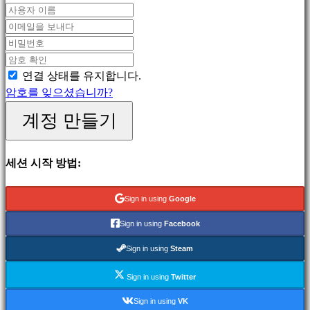
MMO
게
임
스
RPG
연결 상태를 유지합니다.
게
암호를 잊으셨습니까?
임
계정 만들기
스
포
츠
세션 시작 방법:
게
임
Sign in using
Google
슈
팅
Sign in using
Facebook
게
Sign in using
Steam
임
Racing
Sign in using
Twitter
games
Sign in using
VK
Casual