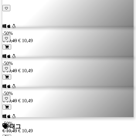
그
인
암
호
를
-50%
잊
€ 10,49
€ 10,49
으
셨
습
-50%
니
€ 10,49
€ 10,49
까?
언
-50%
어
€ 10,49
€ 10,49
변
경
-50%
태그
AR
€ 10,49
€ 10,49
BS