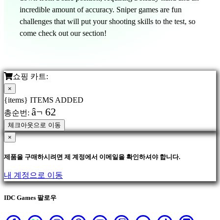
SR
incredible amount of accuracy. Sniper games are fun
SV
challenges that will put your shooting skills to the test, so
TH
come check out our section!
TR
UK
VI
ZH
쇼핑 카트:
×
{items} ITEMS ADDED
â¬ 62
총순번:
체크아웃으로 이동
×
제품을 구매하시려면 제 계정에서 이메일을 확인하셔야 합니다.
내 계정으로 이동
IDC Games 팔로우