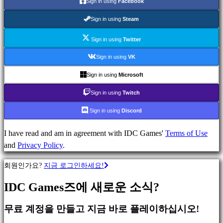
Sign in using
Facebook
분
Sign in using
Steam
류
Sign in using
Twitter
Sign in using
VK
액
션
Sign in using
Microsoft
게
Sign in using
Twitch
임
전
Sign in using
Discord
략
게
I have read and am in agreement with IDC Games'
Terms of Use
임
and
Privacy Policy
.
어
회원인가요?
지금 로그인하세요!
드
벤
IDC Games즈에 새로운 소식?
처
게
무료 계정을 만들고 지금 바로 플레이하십시오!
임