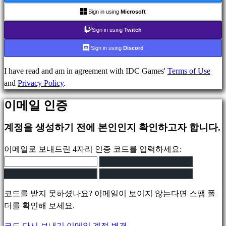
games
Sign in using
Microsoft
Indie
Sign in using
Twitch
games
Simulation
Sign in using
Discord
games
Puzzle
I have read and am in agreement with IDC Games'
Terms of Use
games
and
Privacy Policy
.
Fighting
이메일 인증
games
데
계정을 생성하기 전에 본인인지 확인하고자 합니다.
모
이메일로 보내드린 4자리 인증 코드를 입력하세요:
지
역
사
코드를 받지 못하셨나요? 이메일이 보이지 않는다면 스팸 폴
회
더를 확인해 보세요.
코드 다시 보내기
이메일 계정 변경