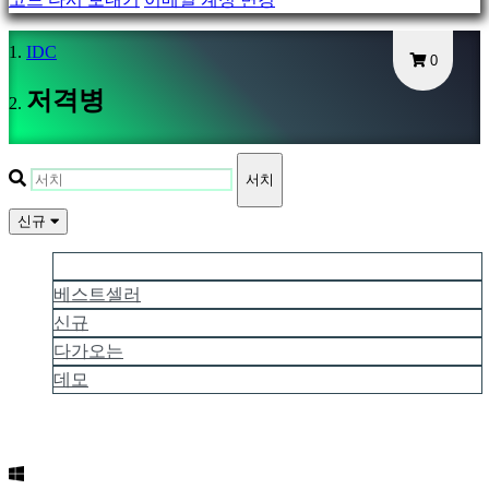
Gameplays
게
IDC
0
임
내
저격병
이
벤
트
서치
뉴
스
신규
미
더 많은 인기
디
베스트셀러
어
신규
가
다가오는
이
드
데모
포
럼
IDC
Plays