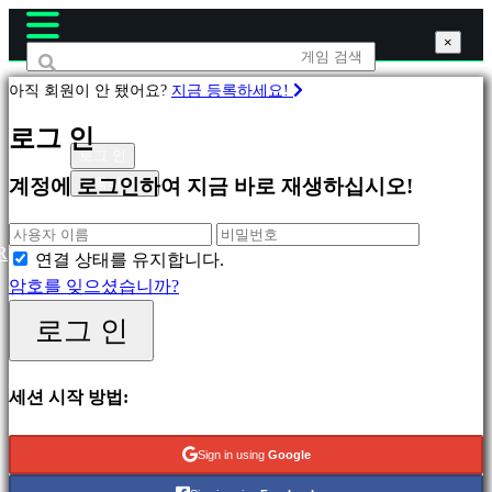
×
×
×
아직 회원이 안 됐어요?
지금 등록하세요!
게
로그 인
임
로그 인
등록하세요
계정에 로그인하여 지금 바로 재생하십시오!
피
처
R
연결 상태를 유지합니다.
링
암호를 잊으셨습니까?
새
로그 인
릴
리
스
세션 시작 방법:
무
료
Sign in using
Google
재
생