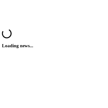
Formula E 차고가 이제 완성되었습니다—12가지 독특한 팀 리
버리를 모두 수집하고 스타일리시하게 경쟁하세요! 모든 정보
를 확인하려면 여기서 들어가세요.
더 보기
10/02/2025 - 14:00
Trackmania
ding...
Loading news...