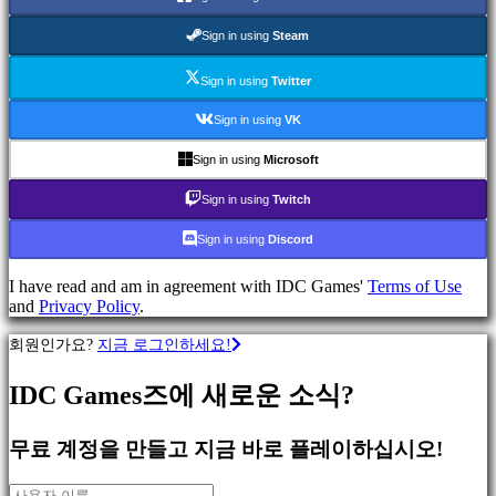
류
Sign in using
Steam
액
Sign in using
Twitter
션
게
Sign in using
VK
임
전
Sign in using
Microsoft
략
Sign in using
Twitch
게
임
Sign in using
Discord
어
드
I have read and am in agreement with IDC Games'
Terms of Use
벤
and
Privacy Policy
.
처
게
회원인가요?
지금 로그인하세요!
임
MMO
IDC Games즈에 새로운 소식?
게
임
무료 계정을 만들고 지금 바로 플레이하십시오!
스
RPG