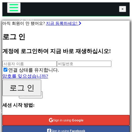
×
×
×
더 게임
아직 회원이 안 됐어요?
지금 등록하세요!
게임플레이
게
게임 내 이벤트
로그 인
임
뉴스
미디어
계정에 로그인하여 지금 바로 재생하십시오!
가이드
피
지지하다
처
포럼
링
연결 상태를 유지합니다.
샵
새
암호를 잊으셨습니까?
릴
리
로그 인
로그 인
스
등록하세요
무
료
세션 시작 방법:
재
R
생
Sign in using
Google
분
Sign in using
Facebook