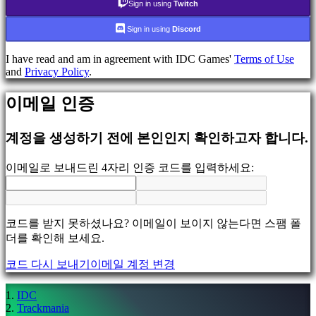
데
Sign in using
Twitch
모
Sign in using
Discord
지
I have read and am in agreement with IDC Games'
Terms of Use
역
and
Privacy Policy
.
사
회
이메일 인증
계정을 생성하기 전에 본인인지 확인하고자 합니다.
게
임
이메일로 보내드린 4자리 인증 코드를 입력하세요:
플
레
이
게
코드를 받지 못하셨나요? 이메일이 보이지 않는다면 스팸 폴
임
더를 확인해 보세요.
내
이
코드 다시 보내기
이메일 계정 변경
벤
트
IDC
뉴
Trackmania
스