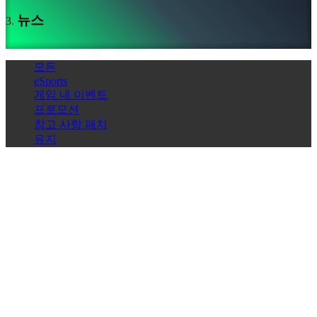
미
뉴스
디
어
가
모든
이
eSports
드
게임 내 이벤트
포
프로모션
럼
참고 사항 패치
IDC
유지
Gifts
IDC
Plays
지
지
트랙매니아 썸머 2026, 경쟁 회로를 위한 다섯 개의 새로운 블
하
랙 트랙과 이스포츠 월드컵과의 직접 연결로 출발!
다
FAQ
트랙매니아의 썸머 2026 캠페인이 시작되었습니다! 새로운 시
즌 트랙과 경쟁 회로를 위해 디자인된 다섯 개의 신선한 블랙
트랙, 그리고 일본 자동차 및 드리프트 문화에서 영감을 받은
계
새로운 프레스티지 스킨을 제공합니다. 여름 업데이트는 플레
좌
이어들을 아르헨티나, 사우디아라비아, 폴란드, 노르웨이, 일