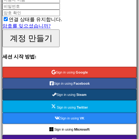
게
임
스
연결 상태를 유지합니다.
포
암호를 잊으셨습니까?
츠
게
계정 만들기
임
슈
팅
세션 시작 방법:
게
임
Racing
Sign in using
Google
games
Casual
Sign in using
Facebook
games
Indie
Sign in using
Steam
games
Simulation
Sign in using
Twitter
games
Puzzle
Sign in using
VK
games
Fighting
Sign in using
Microsoft
games