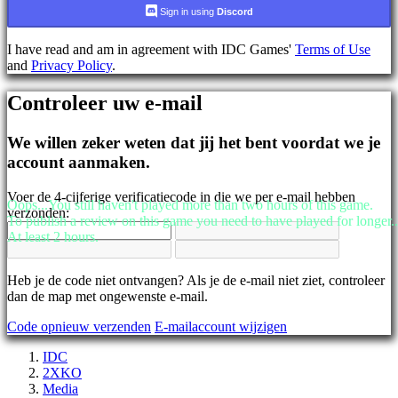
AR
Sign in using
Discord
BS
CS
I have read and am in agreement with IDC Games'
Terms of Use
DA
and
Privacy Policy
.
DE
EL
Controleer uw e-mail
EN
ES
FI
We willen zeker weten dat jij het bent voordat we je
FR
account aanmaken.
HR
IT
Voer de 4-cijferige verificatiecode in die we per e-mail hebben
JA
Oops...You still haven't played more than two hours of this game.
verzonden:
KO
To publish a review on this game you need to have played for longer..
NL
At least 2 hours.
NO
PL
PT
Heb je de code niet ontvangen? Als je de e-mail niet ziet, controleer
RO
dan de map met ongewenste e-mail.
RU
Code opnieuw verzenden
E-mailaccount wijzigen
SR
SV
IDC
TH
2XKO
TR
Media
UK