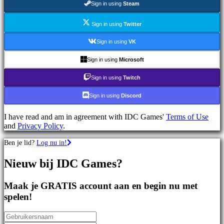
Sign in using
Steam
games
Sportspellen
Schietspellen
Sign in using
Twitter
Racing
games
Sign in using
VK
Casual
games
Sign in using
Microsoft
Indie
games
Sign in using
Twitch
Simulation
games
Sign in using
Discord
Puzzle
games
I have read and am in agreement with IDC Games'
Terms of Use
Fighting
and
Privacy Policy
.
games
Demo's
Ben je lid?
Log nu in!
Nieuw bij IDC Games?
Gemeenschap
Maak je GRATIS account aan en begin nu met
Gameplay
spelen!
In-
game
evenementen