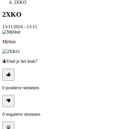
2XKO
VI
ZH
2XKO
De
13/11/2024 - 13:15
game
Mjölnir
De
game
Gameplay
In-
Vind je het leuk?
game
evenementen
Nieuws
Media
Handleidingen
0
positieve stemmen
Forums
0
negatieve stemmen