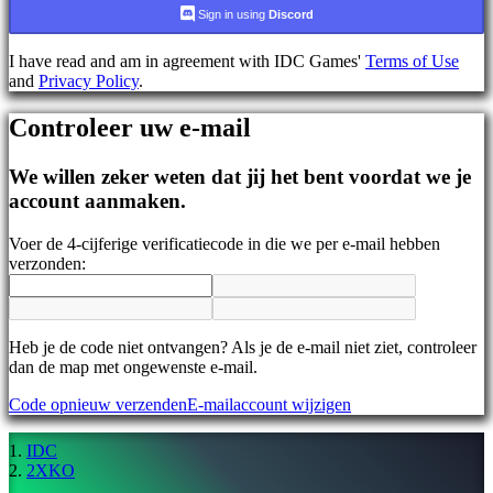
AR
Sign in using
Discord
BS
CS
I have read and am in agreement with IDC Games'
Terms of Use
DA
and
Privacy Policy
.
DE
EL
Controleer uw e-mail
EN
ES
FI
We willen zeker weten dat jij het bent voordat we je
FR
account aanmaken.
HR
IT
Voer de 4-cijferige verificatiecode in die we per e-mail hebben
JA
verzonden:
KO
NL
NO
PL
PT
Heb je de code niet ontvangen? Als je de e-mail niet ziet, controleer
RO
dan de map met ongewenste e-mail.
RU
Code opnieuw verzenden
E-mailaccount wijzigen
SR
SV
TH
IDC
TR
2XKO
UK