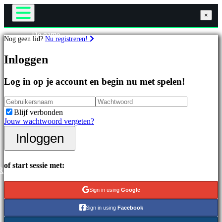
×
×
×
De game
Nog geen lid?
Nu registreren!
Gameplay
Games
In-game evenementen
Inloggen
Nieuws
Media
Uitgelichte
Handleidingen
Log in op je account en begin nu met spelen!
games
Ondersteuning
Nieuwe
Forums
uitgaven
Winkel
Blijf verbonden
Gratis
Jouw wachtwoord vergeten?
te
spelen
Inloggen
Inloggen
Registreren
Categorieën
of start sessie met:
R
Actiespellen
Strategiespellen
Sign in using
Google
Adventuregames
MMO-
Sign in using
Facebook
games
RPG-