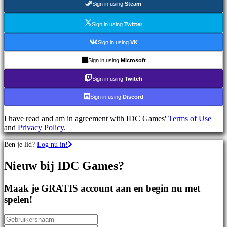
Sign in using
Steam
games
Sportspellen
Schietspellen
Sign in using
Twitter
Racing
games
Sign in using
VK
Casual
games
Sign in using
Microsoft
Indie
games
Sign in using
Twitch
Simulation
games
Sign in using
Discord
Puzzle
games
I have read and am in agreement with IDC Games'
Terms of Use
Fighting
and
Privacy Policy
.
games
Demo's
Ben je lid?
Log nu in!
Nieuw bij IDC Games?
Gemeenschap
Maak je GRATIS account aan en begin nu met
Gameplay
spelen!
In-
game
evenementen