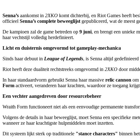
AR
BS
CS
Senna’s
aankomst in
2XKO
komt dichterbij, en Riot Games heeft beslo
DA
officieel
Senna’s complete beweeglijst
gepubliceerd, wat de meest ged
DE
EL
De kampioen zal de game betreden op
9 juni
, en brengt een unieke m
EN
haar vechtstijl volledig herdefinieert.
ES
FI
Licht en duisternis omgevormd tot gameplay-mechanica
FR
HR
Sinds haar debuut in
League of Legends
, is Senna altijd gedefinieer
IT
Riot heeft deze dualiteit rechtstreeks omgevormd in
2XKO
door middel
JA
KO
In haar standaardvorm gebruikt Senna haar massive
relic cannon
om r
NL
Form
activeert, veranderen haar krachten, waardoor ze toegang krijgt
NO
PL
Een vechter aangedreven door resourcebeheer
PT
RO
Wraith Form functioneert niet als een eenvoudige permanente transfor
RU
SR
Volgens de details in haar beweeglijst, moet Senna een specifieke met
SV
wanneer ze haar krachtigste hulpmiddelen moet inzetten.
TH
TR
Dit systeem lijkt sterk op traditionele
"stance characters"
binnen het 
UK