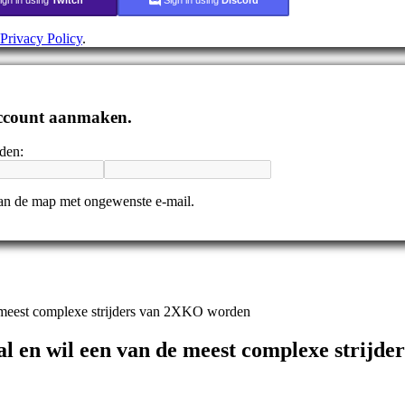
Privacy Policy
.
 account aanmaken.
nden:
 dan de map met ongewenste e-mail.
de meest complexe strijders van 2XKO worden
aal en wil een van de meest complexe strij