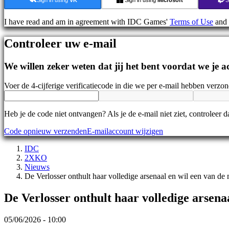
Nieuws
Media
I have read and am in agreement with IDC Games'
Terms of Use
and
Handleidingen
Forums
Controleer uw e-mail
IDC
Gifts
IDC
We willen zeker weten dat jij het bent voordat we je
Plays
Ondersteuning
Voer de 4-cijferige verificatiecode in die we per e-mail hebben verzo
Veelgestelde
vragen
Heb je de code niet ontvangen? Als je de e-mail niet ziet, controleer
Account
Code opnieuw verzenden
E-mailaccount wijzigen
IDC
Registreren
2XKO
Inloggen
Nieuws
Jouw
De Verlosser onthult haar volledige arsenaal en wil een van 
wachtwoord
vergeten?
De Verlosser onthult haar volledige arsen
Taal
wijzigen
05/06/2026 - 10:00