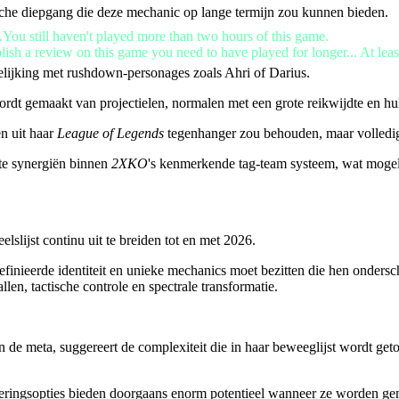
sche diepgang die deze mechanic op lange termijn zou kunnen bieden.
.You still haven't played more than two hours of this game.
lish a review on this game you need to have played for longer... At leas
rgelijking met rushdown-personages zoals Ahri of Darius.
wordt gemaakt van projectielen, normalen met een grote reikwijdte en
n uit haar
League of Legends
tegenhanger zou behouden, maar volledig 
nte synergiën binnen
2XKO
's kenmerkende tag-team systeem, wat mogeli
elslijst continu uit te breiden tot en met 2026.
inieerde identiteit en unieke mechanics moet bezitten die hen ondersche
len, tactische controle en spectrale transformatie.
 in de meta, suggereert de complexiteit die in haar beweeglijst wordt 
eringsopties bieden doorgaans enorm potentieel wanneer ze worden gem