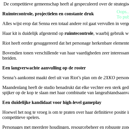
VI
De competitieve gemeenschap heeft al gespeculeerd over de strategi
ZH
Oops..
Ruimtecontrole, projectielen en constante druk
To pub
De
Alles wijst erop dat Senna een totaal andere rol gaat vervullen in ve
game
Haar kit is duidelijk afgestemd op
ruimtecontrole
, waarbij gebruik 
De
Riot heeft eerder gesuggereerd dat het personage herkenbare elemente
game
Bovendien tonen verschillende van haar vaardigheden zeer interessa
Gameplay
breiden.
In-
game
Een langverwachte aanvulling op de roster
evenementen
Nieuws
Senna’s aankomst maakt deel uit van Riot’s plan om de
2XKO
persone
Media
Handleidingen
Maandenlang heeft de studio benadrukt dat elke vechter een sterk gedef
Forums
spijker op de kop te slaan met haar combinatie van langeafstandsaanval
Een duidelijke kandidaat voor high-level gameplay
Hoewel het nog te vroeg is om te praten over haar definitieve positie
competitieve spelers.
Personages met meerdere houdingen, resourcebeheer en robuuste zon