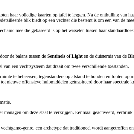
ten haar volledige kaarten op tafel te leggen. Na de onthulling van haa
etailleerde blik biedt op een vechter die bestemt is om een van de mees
echanic mee die gebaseerd is op het wisselen tussen haar standaardtoe
d door de balans tussen de
Sentinels of Light
en de duisternis van de
Bl
 van een vechtsysteem dat draait om twee verschillende toestanden.
uimte te beheersen, tegenstanders op afstand te houden en fouten op mi
 tot nieuwe offensieve hulpmiddelen geïnspireerd door haar spectrale k
matie.
er managen om deze staat te verkrijgen. Eenmaal geactiveerd, verbruik 
vechtgame-genre, een archetype dat traditioneel wordt aangetroffen on