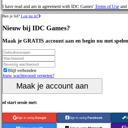
games
I have read and am in agreement with IDC Games'
Terms of Use
and
Sportspellen
Schietspellen
Ben je lid?
Log nu in!
Racing
games
Nieuw bij IDC Games?
Casual
games
Indie
Maak je GRATIS account aan en begin nu met spelen
games
Simulation
games
Puzzle
games
Fighting
Blijf verbonden
games
Jouw wachtwoord vergeten?
Demo's
Maak je account aan
Gemeenschap
of start sessie met:
Gameplay
In-
Sign in using
Google
Sign in using
Facebook
S
game
evenementen
Sign in using
VK
Sign in using
Microsoft
S