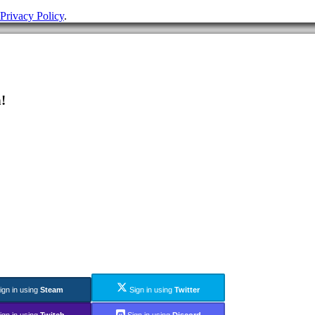
Privacy Policy
.
!
ign in using
Steam
Sign in using
Twitter
ign in using
Twitch
Sign in using
Discord