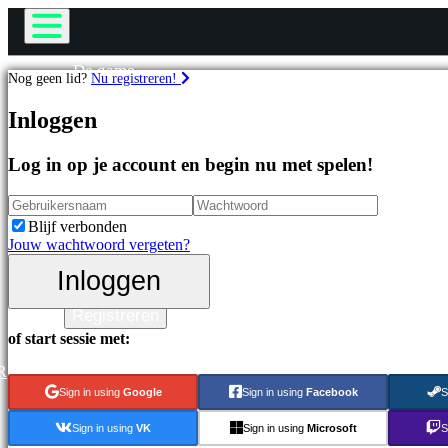
De game
Nog geen lid?
Nu registreren!
Gameplay
Games
In-game evenementen
Inloggen
Nieuws
Media
Uitgelichte
Log in op je account en begin nu met spelen!
Handleidingen
games
Ondersteuning
Nieuwe
Forums
uitgaven
Blijf verbonden
Gratis
Winkel
Jouw wachtwoord vergeten?
te
spelen
Inloggen
Inloggen
Categorieën
Registreren
of start sessie met:
Actiespellen
Strategiespellen
R
Adventuregames
Sign in using
Google
Sign in using
Facebook
S
MMO-
games
Sign in using
VK
Sign in using
Microsoft
S
RPG-