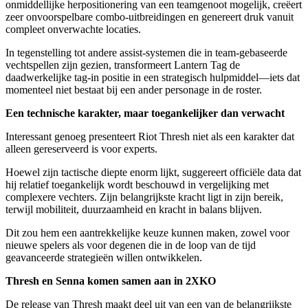
onmiddellijke herpositionering van een teamgenoot mogelijk, creëert
zeer onvoorspelbare combo-uitbreidingen en genereert druk vanuit
compleet onverwachte locaties.
In tegenstelling tot andere assist-systemen die in team-gebaseerde
vechtspellen zijn gezien, transformeert Lantern Tag de
daadwerkelijke tag-in positie in een strategisch hulpmiddel—iets dat
momenteel niet bestaat bij een ander personage in de roster.
Een technische karakter, maar toegankelijker dan verwacht
Interessant genoeg presenteert Riot Thresh niet als een karakter dat
alleen gereserveerd is voor experts.
Hoewel zijn tactische diepte enorm lijkt, suggereert officiële data dat
hij relatief toegankelijk wordt beschouwd in vergelijking met
complexere vechters. Zijn belangrijkste kracht ligt in zijn bereik,
terwijl mobiliteit, duurzaamheid en kracht in balans blijven.
Dit zou hem een aantrekkelijke keuze kunnen maken, zowel voor
nieuwe spelers als voor degenen die in de loop van de tijd
geavanceerde strategieën willen ontwikkelen.
Thresh en Senna komen samen aan in 2XKO
De release van Thresh maakt deel uit van een van de belangrijkste