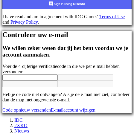
AR
Sign in using
Discord
BS
CS
I have read and am in agreement with IDC Games'
Terms of Use
DA
and
Privacy Policy
.
DE
EL
Controleer uw e-mail
EN
ES
FI
We willen zeker weten dat jij het bent voordat we je
FR
account aanmaken.
HR
IT
Voer de 4-cijferige verificatiecode in die we per e-mail hebben
JA
verzonden:
KO
NL
NO
PL
PT
Heb je de code niet ontvangen? Als je de e-mail niet ziet, controleer
RO
dan de map met ongewenste e-mail.
RU
Code opnieuw verzenden
E-mailaccount wijzigen
SR
SV
IDC
TH
2XKO
TR
Nieuws
UK