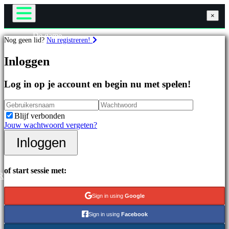
×
×
×
De game
Nog geen lid?
Nu registreren!
Gameplay
Games
In-game evenementen
Inloggen
Nieuws
Media
Uitgelichte
Handleidingen
Log in op je account en begin nu met spelen!
games
Ondersteuning
Nieuwe
Forums
uitgaven
Winkel
Blijf verbonden
Gratis
Jouw wachtwoord vergeten?
te
spelen
Inloggen
Inloggen
Registreren
Categorieën
of start sessie met:
R
Actiespellen
Strategiespellen
Sign in using
Google
Adventuregames
MMO-
Sign in using
Facebook
games
RPG-