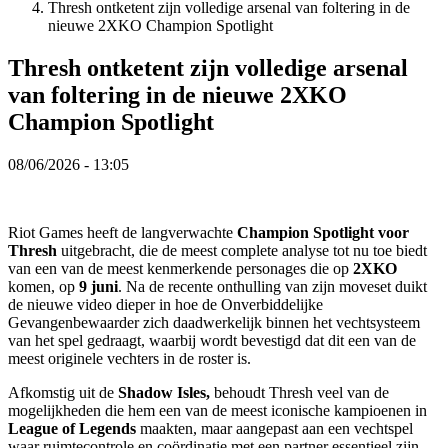
Thresh ontketent zijn volledige arsenal van foltering in de
VI
nieuwe 2XKO Champion Spotlight
ZH
Thresh ontketent zijn volledige arsenal
De
van foltering in de nieuwe 2XKO
game
Champion Spotlight
De
08/06/2026 - 13:05
game
Gameplay
In-
game
Riot Games heeft de langverwachte
Champion Spotlight voor
evenementen
Thresh
uitgebracht, die de meest complete analyse tot nu toe biedt
Nieuws
van een van de meest kenmerkende personages die op
2XKO
Media
komen, op
9 juni
. Na de recente onthulling van zijn moveset duikt
Handleidingen
de nieuwe video dieper in hoe de Onverbiddelijke
Forums
Gevangenbewaarder zich daadwerkelijk binnen het vechtsysteem
van het spel gedraagt, waarbij wordt bevestigd dat dit een van de
meest originele vechters in de roster is.
Afkomstig uit de
Shadow Isles,
behoudt Thresh veel van de
mogelijkheden die hem een van de meest iconische kampioenen in
League of Legends
maakten, maar aangepast aan een vechtspel
waar ruimtecontrole en coördinatie met een partner essentieel zijn.