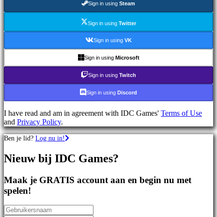
Sign in using
Steam
games
Sportspellen
Schietspellen
Sign in using
Twitter
Racing
games
Sign in using
VK
Casual
games
Sign in using
Microsoft
Indie
games
Sign in using
Twitch
Simulation
games
Sign in using
Discord
Puzzle
games
I have read and am in agreement with IDC Games'
Terms of Use
Fighting
and
Privacy Policy
.
games
Demo's
Ben je lid?
Log nu in!
Nieuw bij IDC Games?
Gemeenschap
Maak je GRATIS account aan en begin nu met
Gameplay
spelen!
In-
game
evenementen