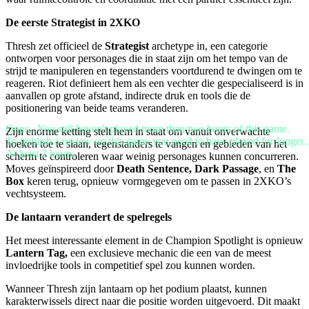
De eerste Strategist in 2XKO
Thresh zet officieel de
Strategist
archetype in, een categorie
ontworpen voor personages die in staat zijn om het tempo van de
strijd te manipuleren en tegenstanders voortdurend te dwingen om te
reageren. Riot definieert hem als een vechter die gespecialiseerd is in
aanvallen op grote afstand, indirecte druk en tools die de
positionering van beide teams veranderen.
Oops...You still haven't played more than two hours of this game.
Zijn enorme ketting stelt hem in staat om vanuit onverwachte
To publish a review on this game you need to have played for longer..
hoeken toe te slaan, tegenstanders te vangen en gebieden van het
At least 2 hours.
scherm te controleren waar weinig personages kunnen concurreren.
Moves geïnspireerd door
Death Sentence, Dark Passage
, en
The
Box
keren terug, opnieuw vormgegeven om te passen in 2XKO’s
vechtsysteem.
De lantaarn verandert de spelregels
Het meest interessante element in de Champion Spotlight is opnieuw
Lantern Tag,
een exclusieve mechanic die een van de meest
invloedrijke tools in competitief spel zou kunnen worden.
Wanneer Thresh zijn lantaarn op het podium plaatst, kunnen
karakterwissels direct naar die positie worden uitgevoerd. Dit maakt