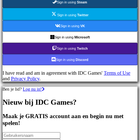
Sign in using
Steam
games
Sportspellen
Schietspellen
Sign in using
Twitter
Racing
games
Sign in using
VK
Casual
games
Sign in using
Microsoft
Indie
games
Sign in using
Twitch
Simulation
games
Sign in using
Discord
Puzzle
games
I have read and am in agreement with IDC Games'
Terms of Use
Fighting
and
Privacy Policy
.
games
Demo's
Ben je lid?
Log nu in!
Nieuw bij IDC Games?
Gemeenschap
Maak je GRATIS account aan en begin nu met
Gameplay
spelen!
In-
game
evenementen