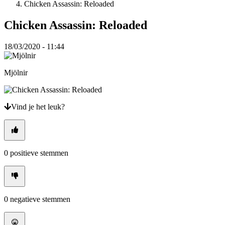
Chicken Assassin: Reloaded
VI
ZH
Chicken Assassin: Reloaded
De
18/03/2020 - 11:44
game
Mjölnir
De
game
Gameplay
In-
Vind je het leuk?
game
evenementen
Nieuws
Media
Handleidingen
0
positieve stemmen
Forums
0
negatieve stemmen