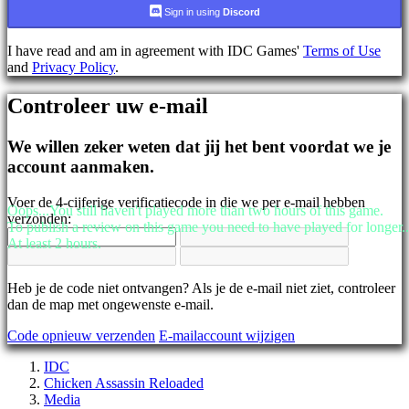
AR
Sign in using
Discord
BS
CS
I have read and am in agreement with IDC Games'
Terms of Use
DA
and
Privacy Policy
.
DE
EL
Controleer uw e-mail
EN
ES
FI
We willen zeker weten dat jij het bent voordat we je
FR
account aanmaken.
HR
IT
Voer de 4-cijferige verificatiecode in die we per e-mail hebben
JA
Oops...You still haven't played more than two hours of this game.
verzonden:
KO
To publish a review on this game you need to have played for longer..
NL
At least 2 hours.
NO
PL
PT
Heb je de code niet ontvangen? Als je de e-mail niet ziet, controleer
RO
dan de map met ongewenste e-mail.
RU
Code opnieuw verzenden
E-mailaccount wijzigen
SR
SV
IDC
TH
Chicken Assassin Reloaded
TR
Media
UK