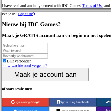
games
I have read and am in agreement with IDC Games'
Terms of Use
and
Sportspellen
Schietspellen
Ben je lid?
Log nu in!
Racing
games
Nieuw bij IDC Games?
Casual
games
Indie
Maak je GRATIS account aan en begin nu met spelen
games
Simulation
games
Puzzle
games
Fighting
Blijf verbonden
games
Jouw wachtwoord vergeten?
Demo's
Maak je account aan
Gemeenschap
of start sessie met:
Gameplay
In-
Sign in using
Google
Sign in using
Facebook
S
game
evenementen
Sign in using
VK
Sign in using
Microsoft
S