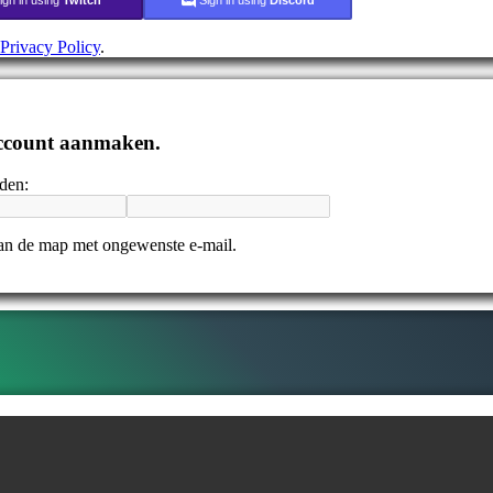
Privacy Policy
.
 account aanmaken.
nden:
 dan de map met ongewenste e-mail.