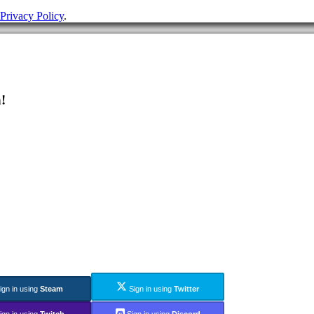
Privacy Policy
.
!
ign in using
Steam
Sign in using
Twitter
ign in using
Twitch
Sign in using
Discord