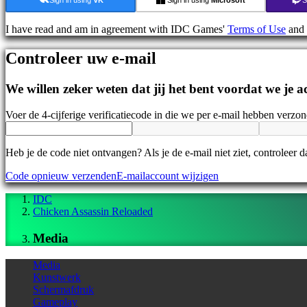
Nieuws
Media
I have read and am in agreement with IDC Games'
Terms of Use
and
Handleidingen
Forums
Controleer uw e-mail
IDC
Gifts
IDC
We willen zeker weten dat jij het bent voordat we je
Plays
Ondersteuning
Voer de 4-cijferige verificatiecode in die we per e-mail hebben verzo
Veelgestelde
vragen
Heb je de code niet ontvangen? Als je de e-mail niet ziet, controleer
Account
Code opnieuw verzenden
E-mailaccount wijzigen
IDC
Registreren
Chicken Assassin Reloaded
Inloggen
Jouw
Media
wachtwoord
vergeten?
Media
Taal
Kunstwerk
wijzigen
Schermafdruk
Gameplay