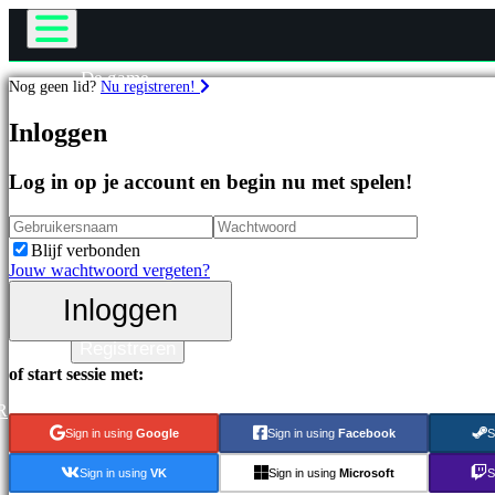
De game
Nog geen lid?
Nu registreren!
Gameplay
Games
In-game evenementen
Inloggen
Nieuws
Media
Uitgelichte
Log in op je account en begin nu met spelen!
Handleidingen
games
Ondersteuning
Nieuwe
Forums
uitgaven
Blijf verbonden
Gratis
Winkel
Jouw wachtwoord vergeten?
te
spelen
Inloggen
Inloggen
Categorieën
Registreren
of start sessie met:
Actiespellen
Strategiespellen
R
Adventuregames
Sign in using
Google
Sign in using
Facebook
S
MMO-
games
Sign in using
VK
Sign in using
Microsoft
S
RPG-