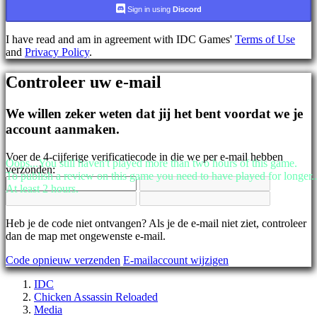
AR
Sign in using
Discord
BS
CS
I have read and am in agreement with IDC Games'
Terms of Use
DA
and
Privacy Policy
.
DE
EL
Controleer uw e-mail
EN
ES
FI
We willen zeker weten dat jij het bent voordat we je
FR
account aanmaken.
HR
IT
Voer de 4-cijferige verificatiecode in die we per e-mail hebben
JA
Oops...You still haven't played more than two hours of this game.
verzonden:
KO
To publish a review on this game you need to have played for longer..
NL
At least 2 hours.
NO
PL
PT
Heb je de code niet ontvangen? Als je de e-mail niet ziet, controleer
RO
dan de map met ongewenste e-mail.
RU
Code opnieuw verzenden
E-mailaccount wijzigen
SR
SV
IDC
TH
Chicken Assassin Reloaded
TR
Media
UK