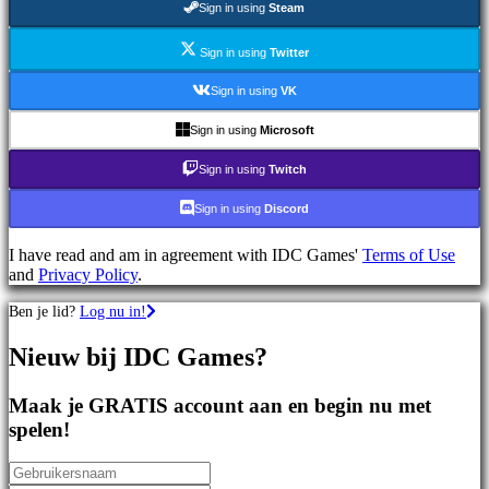
Sign in using
Steam
games
Sportspellen
Schietspellen
Sign in using
Twitter
Racing
games
Sign in using
VK
Casual
games
Sign in using
Microsoft
Indie
games
Sign in using
Twitch
Simulation
games
Sign in using
Discord
Puzzle
games
I have read and am in agreement with IDC Games'
Terms of Use
Fighting
and
Privacy Policy
.
games
Demo's
Ben je lid?
Log nu in!
Nieuw bij IDC Games?
Gemeenschap
Maak je GRATIS account aan en begin nu met
Gameplay
spelen!
In-
game
evenementen