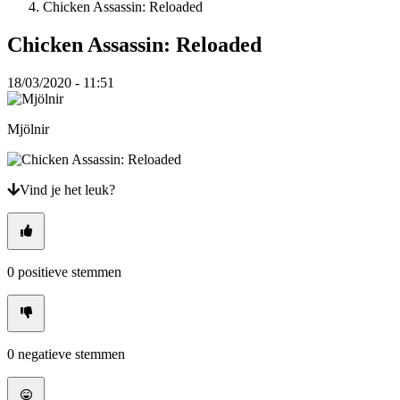
Chicken Assassin: Reloaded
VI
ZH
Chicken Assassin: Reloaded
De
18/03/2020 - 11:51
game
Mjölnir
De
game
Gameplay
In-
Vind je het leuk?
game
evenementen
Nieuws
Media
Handleidingen
0
positieve stemmen
Forums
0
negatieve stemmen