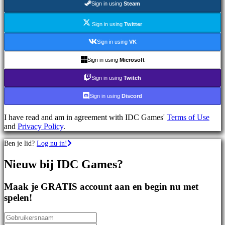
Sign in using
Steam
games
Sportspellen
Schietspellen
Sign in using
Twitter
Racing
games
Sign in using
VK
Casual
games
Sign in using
Microsoft
Indie
games
Sign in using
Twitch
Simulation
games
Sign in using
Discord
Puzzle
games
I have read and am in agreement with IDC Games'
Terms of Use
Fighting
and
Privacy Policy
.
games
Demo's
Ben je lid?
Log nu in!
Nieuw bij IDC Games?
Gemeenschap
Maak je GRATIS account aan en begin nu met
Gameplay
spelen!
In-
game
evenementen