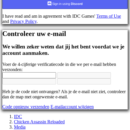
AR
Sign in using
Discord
BS
CS
I have read and am in agreement with IDC Games'
Terms of Use
DA
and
Privacy Policy
.
DE
EL
Controleer uw e-mail
EN
ES
FI
We willen zeker weten dat jij het bent voordat we je
FR
account aanmaken.
HR
IT
Voer de 4-cijferige verificatiecode in die we per e-mail hebben
JA
verzonden:
KO
NL
NO
PL
PT
Heb je de code niet ontvangen? Als je de e-mail niet ziet, controleer
RO
dan de map met ongewenste e-mail.
RU
Code opnieuw verzenden
E-mailaccount wijzigen
SR
SV
IDC
TH
Chicken Assassin Reloaded
TR
Media
UK